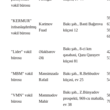
vəkil bürosu
5
"KERMUR"
Kərimov
Bakı şəh., Bəsti Bağırova
6
ixtisaslaşdırılmış
Fuad
küçəsi 12
5
vəkil bürosu
6
Bakı şəh., 8-ci km
"Lider" vəkil
Ələkbərov
4
qəsəbəsi, Qara Qarayev
bürosu
Əli
5
küçəsi 81
"MBM" vəkil
Mənsimzadə
Bakı şəh., R.Behbudov
5
bürosu
Rəfail
küçəsi, ev 25
5
Bakı şəh., Z.Bünyadov
"VMN" vəkil
Məmmədov
5
prospekti, 969-cu məhəllə,
bürosu
Mahir
7
ev 38