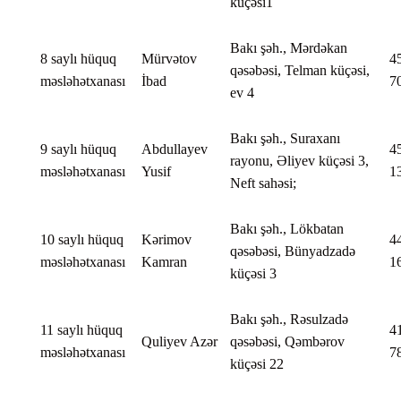
küçəsi1
Bakı şəh., Mərdəkan
8 saylı hüquq
Mürvətov
4
qəsəbəsi, Telman küçəsi,
məsləhətxanası
İbad
7
ev 4
Bakı şəh., Suraxanı
9 saylı hüquq
Abdullayev
4
rayonu, Əliyev küçəsi 3,
məsləhətxanası
Yusif
1
Neft sahəsi;
Bakı şəh., Lökbatan
10 saylı hüquq
Kərimov
4
qəsəbəsi, Bünyadzadə
məsləhətxanası
Kamran
1
küçəsi 3
Bakı şəh., Rəsulzadə
11 saylı hüquq
4
Quliyev Azər
qəsəbəsi, Qəmbərov
məsləhətxanası
7
küçəsi 22