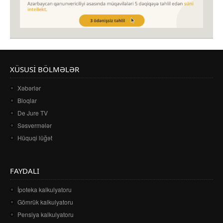
XÜSUSI BÖLMƏLƏR
Xəbərlər
Bloqlar
De Jure TV
Səsvermələr
Hüquqi lüğət
FAYDALI
İpoteka kalkulyatoru
Gömrük kalkulyatoru
Pensiya kalkulyatoru