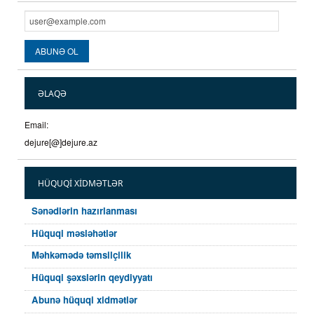
ƏLAQƏ
Email:
dejure[@]dejure.az
HÜQUQI XIDMƏTLƏR
Sənədlərin hazırlanması
Hüquqi məsləhətlər
Məhkəmədə təmsilçilik
Hüquqi şəxslərin qeydiyyatı
Abunə hüquqi xidmətlər