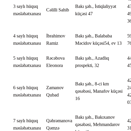
3 saylı hüquq
Bakı şəh., İstiqlaliyyət
4
Cəlilli Sahib
məsləhətxanası
küçəsi 47
4
3
4 saylı hüquq
İbrahimov
Bakı şəh., Balababa
5
məsləhətxanası
Ramiz
Məcidov küçəsi54, ev 13
7
5 saylı hüquq
Rəcəbova
Bakı şəh., Azadlıq
4
məsləhətxanası
Eleonora
prospekti, 32
4
4
Bakı şəh., 8-ci km
6 saylı hüquq
Zamanov
2
qəsəbəsi, Manafov küçəsi
məsləhətxanası
Qubad
4
16
0
Bakı şəh., Bakıxanov
7 saylı hüquq
Qəhrəmanova
4
qəsəbəsi, Mehmandarov
məsləhətxanası
Qəmzə
3