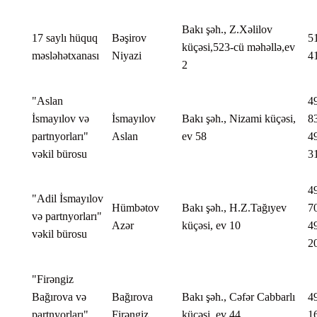
Bakı şəh., Z.Xəlilov
17 saylı hüquq
Bəşirov
5
küçəsi,523-cü məhəllə,ev
məsləhətxanası
Niyazi
4
2
"Aslan
4
İsmayılov və
İsmayılov
Bakı şəh., Nizami küçəsi,
8
partnyorları"
Aslan
ev 58
4
vəkil bürosu
3
4
"Adil İsmayılov
Hümbətov
Bakı şəh., H.Z.Tağıyev
7
və partnyorları"
Azər
küçəsi, ev 10
4
vəkil bürosu
2
"Firəngiz
Bağırova və
Bağırova
Bakı şəh., Cəfər Cabbarlı
4
partnyorları"
Firəngiz
küçəsi, ev 44
1