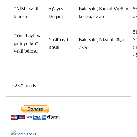
"AİM" vəkil
Ağayev
Bakı şəh., Səməd Vurğun
5
bürosu
Dilqəm
küçəsi, ev 25
2
5
"Yusifbəyli və
Yusifbəyli
Bakı şəh., Nizami küçəsi
3
partnyorları"
Rəsul
77/9
5
vəkil bürosu
4
22325 reads