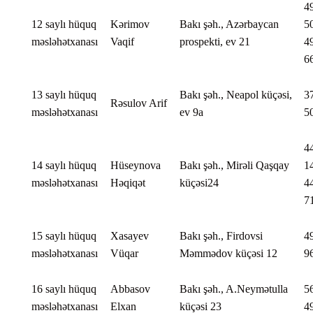
4
12 saylı hüquq
Kərimov
Bakı şəh., Azərbaycan
5
məsləhətxanası
Vaqif
prospekti, ev 21
4
6
13 saylı hüquq
Bakı şəh., Neapol küçəsi,
3
Rəsulov Arif
məsləhətxanası
ev 9a
5
4
14 saylı hüquq
Hüseynova
Bakı şəh., Mirəli Qaşqay
1
məsləhətxanası
Həqiqət
küçəsi24
4
7
15 saylı hüquq
Xasayev
Bakı şəh., Firdovsi
4
məsləhətxanası
Vüqar
Məmmədov küçəsi 12
9
16 saylı hüquq
Abbasov
Bakı şəh., A.Neymətulla
5
məsləhətxanası
Elxan
küçəsi 23
4