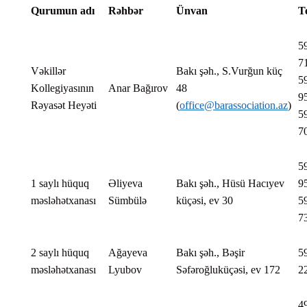
Qurumun adı
Rəhbər
Ünvan
T
5
7
Vəkillər
Bakı şəh., S.Vurğun küç
5
Kollegiyasının
Anar Bağırov
48
9
Rəyasət Heyəti
(
office@barassociation.az
)
5
7
5
1 saylı hüquq
Əliyeva
Bakı şəh., Hüsü Hacıyev
9
məsləhətxanası
Sümbülə
küçəsi, ev 30
5
7
2 saylı hüquq
Ağayeva
Bakı şəh., Bəşir
5
məsləhətxanası
Lyubov
Səfəroğluküçəsi, ev 172
2
4