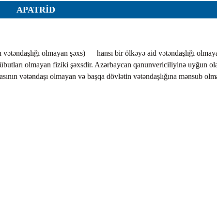
APATRID
ar
n vətəndaşlığı olmayan şəxs) — hansı bir ölkəyə aid vətəndaşlığı olmay
sübutları olmayan fiziki şəxsdir. Azərbaycan qanunvericiliyinə uyğun ol
asının vətəndaşı olmayan və başqa dövlətin vətəndaşlığına mənsub ol
r
r
lar
r