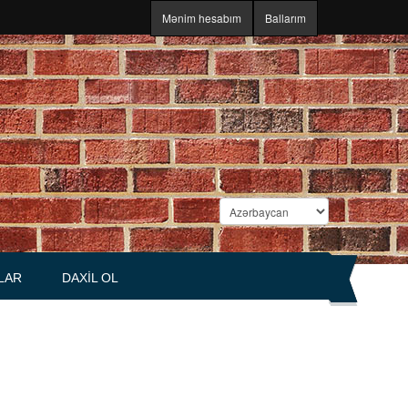
Mənim hesabım
Ballarım
LAR
DAXIL OL