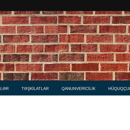
Məhkəmələr
Notariuslar
, Məktublar
Prokurorluqlar
tibarnamələr
Vəkil qurumları
İcra hakimiyyəti qurumları
LƏR
TƏŞKILATLAR
QANUNVERICILIK
HÜQUQÇU
Regional ədliyyə idarələri
lər, qaydalar
Hüquq firmaları
İcra qurumları
 Cədvəllər
mələr