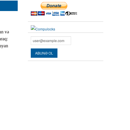
an və
araq:
mayan