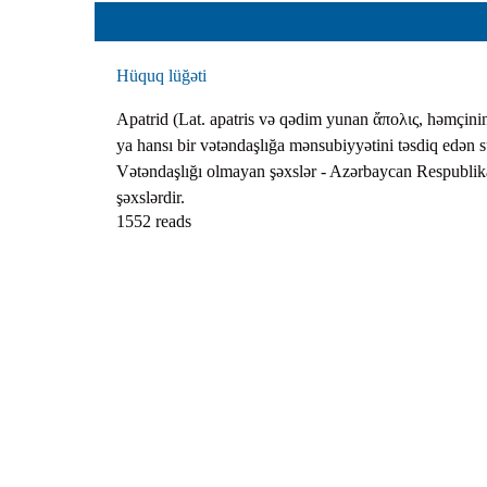
Planlar
Protokoll
Hüquq lüğəti
Qaydalar
Apatrid (Lat. apatris və qədim yunan ἄπολις, həmçini
Qərarlar
ya hansı bir vətəndaşlığa mənsubiyyətini təsdiq edən 
Raportlar
Vətəndaşlığı olmayan şəxslər - Azərbaycan Respublik
Rəylər
şəxslərdir.
1552 reads
Şikayətlə
Təlimatla
Təqdimat
Vəsatətlə