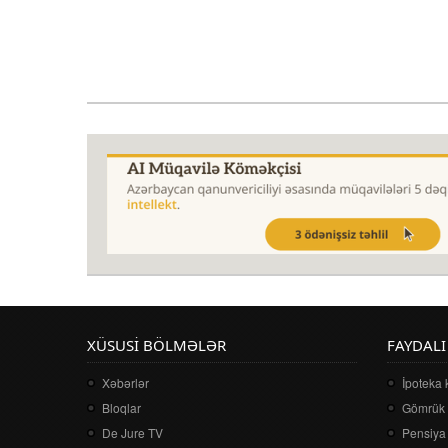
XÜSUSI BÖLMƏLƏR
FAYDALI
Xəbərlər
İpoteka 
Bloqlar
Gömrük 
De Jure TV
Pensiya 