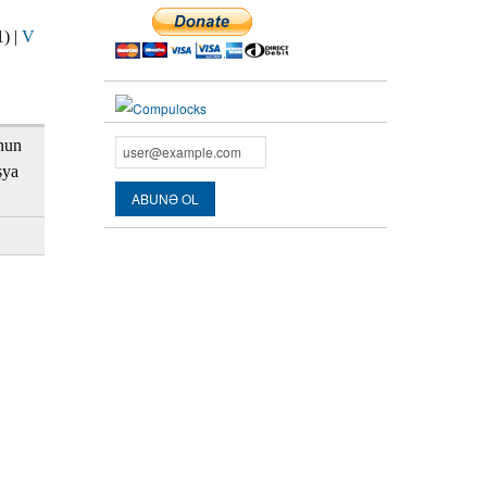
1)
|
V
nun
şya