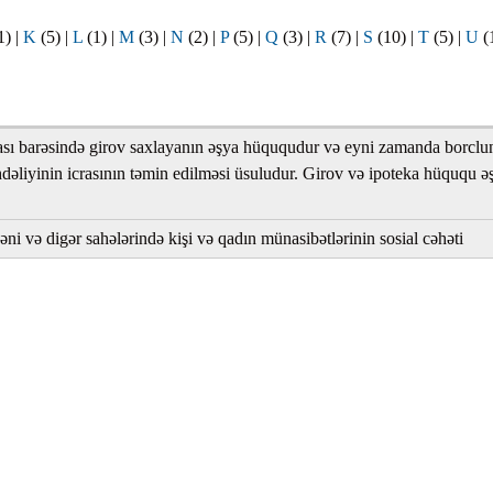
1)
|
K
(5)
|
L
(1)
|
M
(3)
|
N
(2)
|
P
(5)
|
Q
(3)
|
R
(7)
|
S
(10)
|
T
(5)
|
U
(
ar
ası barəsində girov saxlayanın əşya hüququdur və eyni zamanda borclu
hdəliyinin icrasının təmin edilməsi üsuludur. Girov və ipoteka hüququ ə
r
dəni və digər sahələrində kişi və qadın münasibətlərinin sosial cəhəti
r
lar
r