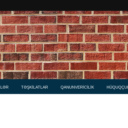
Məhkəmələr
Notariuslar
, Məktublar
Prokurorluqlar
tibarnamələr
Vəkil qurumları
İcra hakimiyyəti qurumları
LƏR
TƏŞKILATLAR
QANUNVERICILIK
HÜQUQÇU
Regional ədliyyə idarələri
lər, qaydalar
Hüquq firmaları
İcra qurumları
 Cədvəllər
mələr