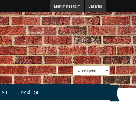
Mənim hesabım
Ballarım
LAR
DAXIL OL