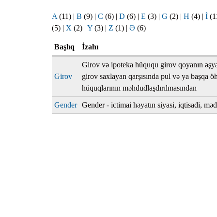
Planlar
A
(11)
|
B
(9)
|
C
(6)
|
D
(6)
|
E
(3)
|
G
(2)
|
H
(4)
|
İ
(1
Protokoll
(5)
|
X
(2)
|
Y
(3)
|
Z
(1)
|
Ə
(6)
Qaydalar
Başlıq
İzahı
Qərarlar
Girov və ipoteka hüququ girov qoyanın əşy
Raportlar
Girov
girov saxlayan qarşısında pul və ya başqa ö
Rəylər
hüquqlarının məhdudlaşdırılmasından
Şikayətlə
Gender
Gender - ictimai həyatın siyasi, iqtisadi, mə
Təlimatla
Təqdimat
Vəsatətlə