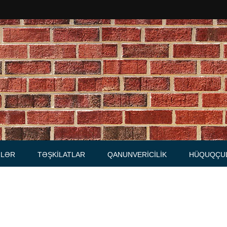
Məhkəmələr
Notariuslar
, Məktublar
Prokurorluqlar
tibarnamələr
Vəkil qurumları
İcra hakimiyyəti qurumları
LƏR
TƏŞKILATLAR
QANUNVERICILIK
HÜQUQÇU
Regional ədliyyə idarələri
lər, qaydalar
Hüquq firmaları
İcra qurumları
 Cədvəllər
mələr