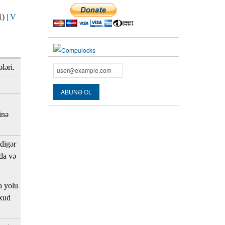
1)
|
V
ləri.
inə
 digər
da və
a yolu
axud