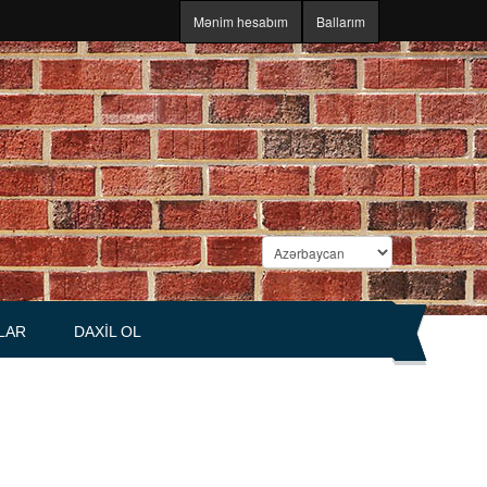
Mənim hesabım
Ballarım
LAR
DAXIL OL