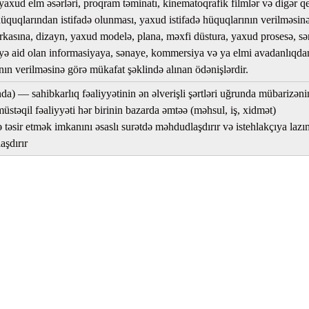
yaxud elm əsərləri, proqram təminatı, kinematoqrafik filmlər və digər qe
hüquqlarından istifadə olunması, yaxud istifadə hüquqlarının verilməsin
markasına, dizayn, yaxud modelə, plana, məxfi düstura, yaxud prosesə, s
ə aid olan informasiyaya, sənaye, kommersiya və ya elmi avadanlıqda
ının verilməsinə görə mükafat şəklində alınan ödənişlərdir.
da) — sahibkarlıq fəaliyyətinin ən əlverişli şərtləri uğrunda mübarizəni
üstəqil fəaliyyəti hər birinin bazarda əmtəə (məhsul, iş, xidmət)
təsir etmək imkanını əsaslı surətdə məhdudlaşdırır və istehlakçıya lazı
aşdırır