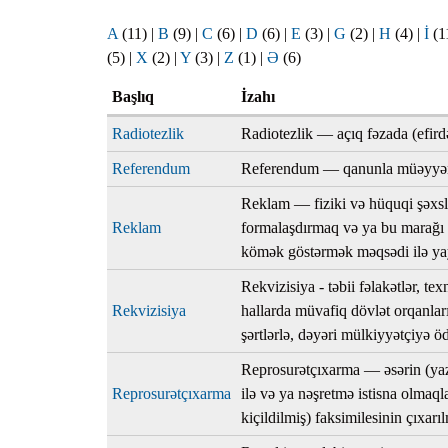
Planlar
A
(11)
|
B
(9)
|
C
(6)
|
D
(6)
|
E
(3)
|
G
(2)
|
H
(4)
|
İ
(1
Protokoll
(5)
|
X
(2)
|
Y
(3)
|
Z
(1)
|
Ə
(6)
Qaydalar
Başlıq
İzahı
Qərarlar
Radiotezlik
Radiotezlik — açıq fəzada (efirdə)
Raportlar
Referendum
Referendum — qanunla müəyyən e
Rəylər
Reklam — fiziki və hüquqi şəxslə
Şikayətlə
Reklam
formalaşdırmaq və ya bu marağı s
Təlimatla
kömək göstərmək məqsədi ilə yay
Təqdimat
Rekvizisiya - təbii fəlakətlər, t
Rekvizisiya
hallarda müvafiq dövlət orqanla
Vəsatətlə
şərtlərlə, dəyəri mülkiyyətçiyə 
Reprosurətçıxarma — əsərin (yazı
Reprosurətçıxarma
ilə və ya nəşretmə istisna olmaql
kiçildilmiş) faksimilesinin çıxarı