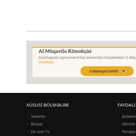
XÜSUSI BÖLMƏLƏR
FAYDALI
Xəbərlər
İpoteka 
Bloqlar
Gömrük 
De Jure TV
Pensiya 