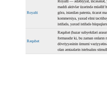
Royalti — ədəbiyyat, incəsənət, 
maddi aktivlər üzərində müəllif 
Royalti
görə, istənilən patentə, ticarət 
kommersiya, yaxud elmi təcrübəy
istifadə, yaxud istifadə hüquqlar
Rəqabət (bazar subyektləri arasın
formasıdır ki, bu zaman onların m
Rəqabət
dövriyyəsinin ümumi vəziyyətinə 
olan əmtəələrin istehsalını stimull