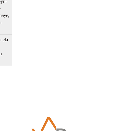
yri-
ə
ənaye,
n
n elə
m