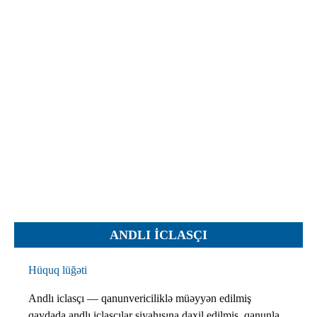
İcra hakimiyyəti qurumları
Etirazlar
Şəkillər
Regional ədliyyə idarələri
Jurnallar, Cədvəllər
Hüquq firmaları
Nizamnamələr
İcra qurumları
Planlar
Protokollar
Qaydalar
Qərarlar
Raportlar
Rəylər
Şikayətlər
ANDLI ICLASÇI
Təlimatlar
Təqdimatlar
Hüquq lüğəti
Vəsatətlər
Andlı iclasçı — qanunvericiliklə müəyyən edilmiş
qaydada andlı iclasçılar siyahısına daxil edilmiş, qanunla