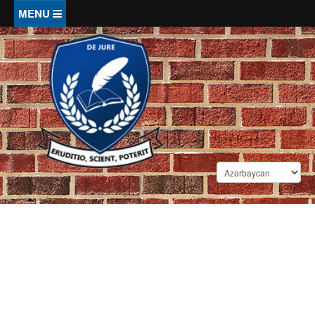
Əsas kontentə keçin
EV
BARƏMIZDƏ
Portal haqqında
BILIK
Tarix
Məqalələr
NÜMUNƏLƏR
İdarəetmə
Kitablar
Komanda
Aktlar
TƏŞKILATLAR
Hüquqi şərhlər
Xalid Ağaliyev Dünyamalı oğlu
Xidmətlər
Arayışlar, Məktublar
Kazuslar
Məhkəmələr
Hüquqi yardım
QANUNVERICILIK
Əqdlər, Etibarnamələr
Lətifələr
Notariuslar
Maliyyə xidmətləri
Əmrlər
Kəlamlar
HÜQUQÇULAR
Prokurorluqlar
Tərcümə xidmətləri
Ərizələr
Din və hüquq
Vəkil qurumları
Əsasnamələr, qaydalar
DAXIL OL
Cinayətkarlar