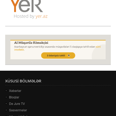
XÜSUSI BÖLMƏLƏR
Xəbərlər
Bloqlar
De Jure TV
Səsvermələr