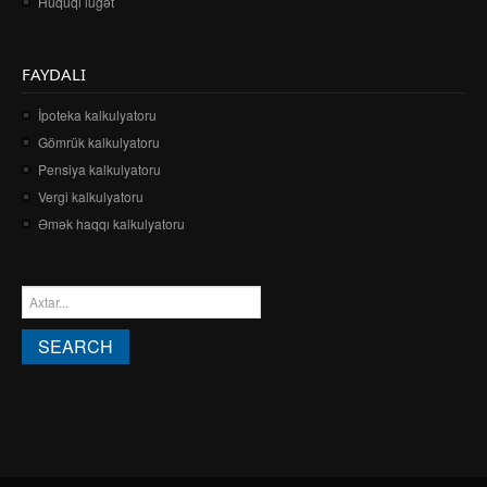
Hüquqi lüğət
FAYDALI
İpoteka kalkulyatoru
Gömrük kalkulyatoru
Pensiya kalkulyatoru
Vergi kalkulyatoru
Əmək haqqı kalkulyatoru
AXTARIŞ FORMASI
Search this site