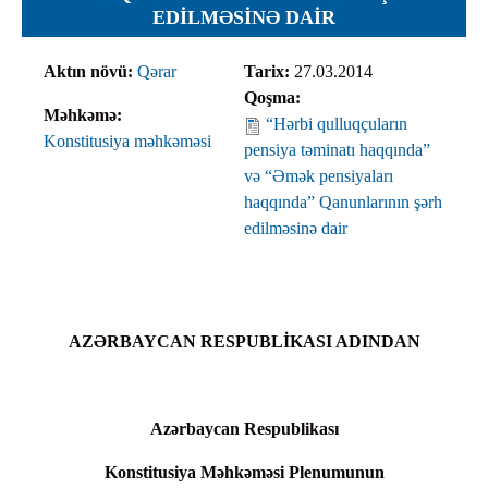
EDILMƏSINƏ DAIR
Aktın növü:
Qərar
Tarix:
27.03.2014
Qoşma:
Məhkəmə:
“Hərbi qulluqçuların
Konstitusiya məhkəməsi
pensiya təminatı haqqında”
və “Əmək pensiyaları
haqqında” Qanunlarının şərh
edilməsinə dair
AZƏRBAYCAN RESPUBLİKASI ADINDAN
Azərbaycan Respublikası
Konstitusiya Məhkəməsi Plenumunun