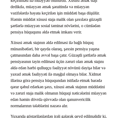
keçirilməsi ilə müəyyən olunurdu. Xüsusi əmək stajı
dedikdə, müəyyən əmək şəraitində və müəyyən
vəzifələrdə həyata keçirilən işin müddəti başa düşülür.
Həmin müddət xüsusi staja malik olan şəxslərə güzəştli
şərtlərlə müəyyən sosial təminat növlərini, o cümlədən
pensiya hüququnu əldə etmək imkanı verir.
Xüsusi əmək stajının əldə edilməsi ilə bağlı hüquq
münasibətləri, bir qayda olaraq, şəxsin pensiya yaşına
çatmasından daha əvvəl başa çatır. Güzəştli şərtlərlə əmək
pensiyasının təyin edilməsi üçün zəruri olan əmək stajını
əldə edən hərbi qulluqçu fəaliyyət növünü dəyişə bilər və
yaxud əmək fəaliyyəti ilə məşğul olmaya bilər. Xidmət
illərinə görə pensiya hüququndan istifadə etmək barədə
qərar qəbul edərkən şəxs, xüsusi əmək stajının müddətini
və zəruri staja malik olmanın hüquqi nəticələrini müəyyən
edən həmin dövrdə qüvvədə olan qanunvericilik
normalarının tələblərini nəzərə alır.
Yuxarıda göstərilənlərdən irəli gələrək qeyd edilməlidir ki,