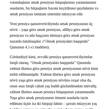
vətəndaşların əmək pensiyası hüquqlarının yaranmasının
əsaslarını, bu hüquqların həyata keçirilməsi qaydalarını və
əmək pensiyası təminatı sistemini müəyyən edir.
Yeni pensiya qanunvericiliyində əmək pensiyasının üç
növü – yaşa görə əmək pensiyası, əlilliyə görə əmək
pensiyası və ailə başçısını itirməyə görə əmək pensiyası
nəzərdə tutulmuşdur. (“Əmək pensiyaları haqqında”
Qanunun 4.1-ci maddəsi).
Göründüyü kimi, əvvəlki pensiya qanunvericiliyindən
fərqli olaraq, “Əmək pensiyaları haqqında” Qanunda
xidmət illərinə görə pensiya əmək pensiyasının növü kimi
təsbit edilməmişdir. Xidmət illərinə görə əmək pensiyası
növü yaşa görə əmək pensiyası növünə oxşar olsa da,
onun əsas fərqli cəhəti yaş həddi gözlənilmədən müvafiq
xidmət illərinə əsasən pensiya hüququnun yaranmasıdır.
Yaşa görə əmək pensiyasının ümumi əsaslarla təyin
edilməsi üçün isə iki hüquqi faktın – şəxsin müəyyən yaş