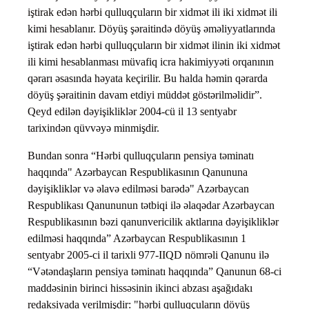
iştirak edən hərbi qulluqçuların bir xidmət ili iki xidmət ili
kimi hesablanır. Döyüş şəraitində döyüş əməliyyatlarında
iştirak edən hərbi qulluqçuların bir xidmət ilinin iki xidmət
ili kimi hesablanması müvafiq icra hakimiyyəti orqanının
qərarı əsasında həyata keçirilir. Bu halda həmin qərarda
döyüş şəraitinin davam etdiyi müddət göstərilməlidir”.
Qeyd edilən dəyişikliklər 2004-cü il 13 sentyabr
tarixindən qüvvəyə minmişdir.
Bundan sonra “Hərbi qulluqçuların pensiya təminatı
haqqında" Azərbaycan Respublikasının Qanununa
dəyişikliklər və əlavə edilməsi barədə" Azərbaycan
Respublikası Qanununun tətbiqi ilə əlaqədar Azərbaycan
Respublikasının bəzi qanunvericilik aktlarına dəyişikliklər
edilməsi haqqında” Azərbaycan Respublikasının 1
sentyabr 2005-ci il tarixli 977-IIQD nömrəli Qanunu ilə
“Vətəndaşların pensiya təminatı haqqında” Qanunun 68-ci
maddəsinin birinci hissəsinin ikinci abzası aşağıdakı
redaksiyada verilmişdir: "hərbi qulluqçuların döyüş