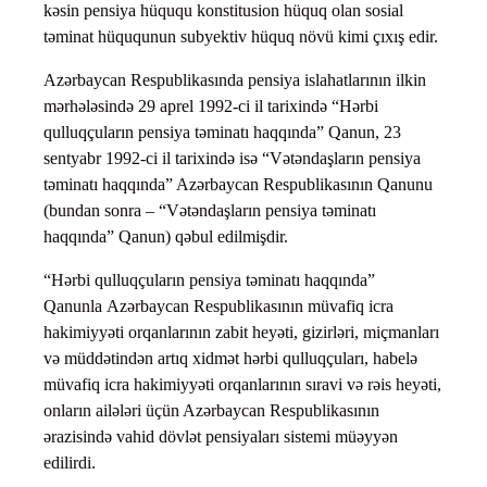
kəsin pensiya hüququ konstitusion hüquq olan sosial
təminat hüququnun subyektiv hüquq növü kimi çıxış edir.
Azərbaycan Respublikasında pensiya islahatlarının ilkin
mərhələsində 29 aprel 1992-ci il tarixində “Hərbi
qulluqçuların pensiya təminatı haqqında” Qanun, 23
sentyabr 1992-ci il tarixində isə “Vətəndaşların pensiya
təminatı haqqında” Azərbaycan Respublikasının Qanunu
(bundan sonra – “Vətəndaşların pensiya təminatı
haqqında” Qanun) qəbul edilmişdir.
“Hərbi qulluqçuların pensiya təminatı haqqında”
Qanunla Azərbaycan Respublikasının müvafiq icra
hakimiyyəti orqanlarının zabit heyəti, gizirləri, miçmanları
və müddətindən artıq xidmət hərbi qulluqçuları, habelə
müvafiq icra hakimiyyəti orqanlarının sıravi və rəis heyəti,
onların ailələri üçün Azərbaycan Respublikasının
ərazisində vahid dövlət pensiyaları sistemi müəyyən
edilirdi.