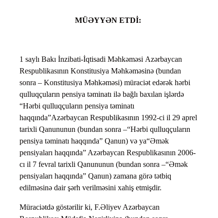
MÜƏYYƏN ETDİ:
1 saylı Bakı İnzibati-İqtisadi Məhkəməsi Azərbaycan
Respublikasının Konstitusiya Məhkəməsinə (bundan
sonra – Konstitusiya Məhkəməsi) müraciət edərək hərbi
qulluqçuların pensiya təminatı ilə bağlı baxılan işlərdə
“Hərbi qulluqçuların pensiya təminatı
haqqında”Azərbaycan Respublikasının 1992-ci il 29 aprel
tarixli Qanununun (bundan sonra –“Hərbi qulluqçuların
pensiya təminatı haqqında” Qanun) və ya“Əmək
pensiyaları haqqında” Azərbaycan Respublikasının 2006-
cı il 7 fevral tarixli Qanununun (bundan sonra –“Əmək
pensiyaları haqqında” Qanun) zamana görə tətbiq
edilməsinə dair şərh verilməsini xahiş etmişdir.
Müraciətdə göstərilir ki, F.Əliyev Azərbaycan