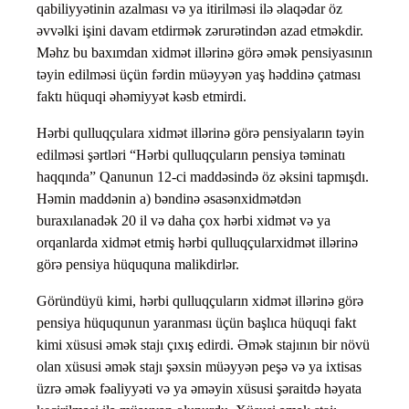
qabiliyyətinin azalması və ya itirilməsi ilə əlaqədar öz
əvvəlki işini davam etdirmək zərurətindən azad etməkdir.
Məhz bu baxımdan xidmət illərinə görə əmək pensiyasının
təyin edilməsi üçün fərdin müəyyən yaş həddinə çatması
faktı hüquqi əhəmiyyət kəsb etmirdi.
Hərbi qulluqçulara xidmət illərinə görə pensiyaların təyin
edilməsi şərtləri “Hərbi qulluqçuların pensiya təminatı
haqqında” Qanunun 12-ci maddəsində öz əksini tapmışdı.
Həmin maddənin a) bəndinə əsasənxidmətdən
buraxılanadək 20 il və daha çox hərbi xidmət və ya
orqanlarda xidmət etmiş hərbi qulluqçularxidmət illərinə
görə pensiya hüququna malikdirlər.
Göründüyü kimi, hərbi qulluqçuların xidmət illərinə görə
pensiya hüququnun yaranması üçün başlıca hüquqi fakt
kimi xüsusi əmək stajı çıxış edirdi. Əmək stajının bir növü
olan xüsusi əmək stajı şəxsin müəyyən peşə və ya ixtisas
üzrə əmək fəaliyyəti və ya əməyin xüsusi şəraitdə həyata