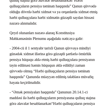
qulluq stajına görə əlavələr hesablanarkən“Hərbi
qulluqçuların pensiya təminatı haqqında” Qanun qüvvədə
olduğu dövrdə hərbi xidmət və ya orqanlarda xidmət etmiş
hərbi qulluqçulara hərbi xidmətin güzəştli sayılan hissəsi
nəzərə alınmalıdır.
Qeyd olunanları nəzərə alaraq Konstitusiya
Məhkəməsinin Plenumu aşağıdakı nəticəyə gəlir:
- 2004-cü il 1 sentyabr tarixli Qanun qüvvəyə mindiyi
günədək xidmət illərinə görə güzəştli şərtlərlə ömürlük
pensiya hüququ əldə etmiş hərbi qulluqçulara pensiyanın
təyin edilməsi həmin hüququn əldə edildiyi zaman
qüvvədə olmuş “Hərbi qulluqçuların pensiya təminatı
haqqında” Qanunda müəyyən edilmiş tələblərə müvafiq
həyata keçirilməlidir.
- “Əmək pensiyaları haqqında” Qanunun 20.14.1-ci
maddəsi ilə hərbi qulluqçuların pensiyasına qulluq stajına
görə əlavələr hesablanarkən“Hərbi qulluqçuların pensiya