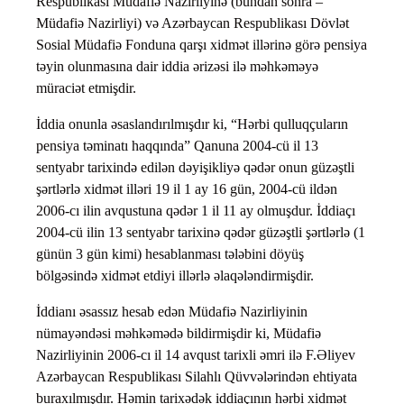
Respublikası Müdafiə Nazirliyinə (bundan sonra –
Müdafiə Nazirliyi) və Azərbaycan Respublikası Dövlət
Sosial Müdafiə Fonduna qarşı xidmət illərinə görə pensiya
təyin olunmasına dair iddia ərizəsi ilə məhkəməyə
müraciət etmişdir.
İddia onunla əsaslandırılmışdır ki, “Hərbi qulluqçuların
pensiya təminatı haqqında” Qanuna 2004-cü il 13
sentyabr tarixində edilən dəyişikliyə qədər onun güzəştli
şərtlərlə xidmət illəri 19 il 1 ay 16 gün, 2004-cü ildən
2006-cı ilin avqustuna qədər 1 il 11 ay olmuşdur. İddiaçı
2004-cü ilin 13 sentyabr tarixinə qədər güzəştli şərtlərlə (1
günün 3 gün kimi) hesablanması tələbini döyüş
bölgəsində xidmət etdiyi illərlə əlaqələndirmişdir.
İddianı əsassız hesab edən Müdafiə Nazirliyinin
nümayəndəsi məhkəmədə bildirmişdir ki, Müdafiə
Nazirliyinin 2006-cı il 14 avqust tarixli əmri ilə F.Əliyev
Azərbaycan Respublikası Silahlı Qüvvələrindən ehtiyata
buraxılmışdır. Həmin tarixədək iddiaçının hərbi xidmət