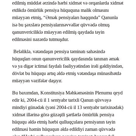
edilmiş müddət ərzində hərbi xidmət və orqanlarda xidmət
etdikdə ömürlük pensiya hüququna malik olmasını
müəyyən etmiş, “Əmək pensiyaları haqqında” Qanunla
isə bu şəxslərə pensiyalarınəvvəllər qüvvədə olmuş
qanunvericiliklə müəyyən edilmiş qaydada təyin
edilməsini nəzərdə tutmuşdur.
Beləliklə, vətəndaşın pensiya təminatı sahəsində
hüquqları onun qanunvericilik qaydasında tanınan əmək
və ya digər ictimai faydalı fəaliyyətindən irəli gəldiyindən,
dövlət bu hüququ artıq əldə etmiş vətəndaşa münasibətdə
müəyyən vəzifələr daşıyır.
Bu baxımdan, Konstitusiya Məhkəməsinin Plenumu qeyd
edir ki, 2004-cü il 1 sentyabr tarixli Qanun qüvvəyə
mindiyi günədək (yəni 2004-cü il 13 sentyabr tarixinədək)
xidmət illərinə görə güzəştli şərtlərlə ömürlük pensiya
hüququ əldə etmiş hərbi qulluqçulara pensiyanın təyin
edilməsi həmin hüququn əldə edildiyi zaman qüvvədə