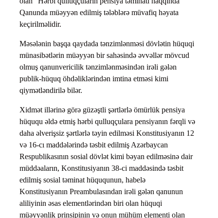
olan “Hərbi qulluqçuların pensiya təminatı haqqında”
Qanunda müəyyən edilmiş tələblərə müvafiq həyata
keçirilməlidir.
Məsələnin başqa qaydada tənzimlənməsi dövlətin hüquqi
münasibətlərin müəyyən bir sahəsində əvvəllər mövcud
olmuş qanunvericilik tənzimlənməsindən irəli gələn
publik-hüquq öhdəliklərindən imtina etməsi kimi
qiymətləndirilə bilər.
Xidmət illərinə görə güzəştli şərtlərlə ömürlük pensiya
hüququ əldə etmiş hərbi qulluqçulara pensiyanın fərqli və
daha əlverişsiz şərtlərlə təyin edilməsi Konstitusiyanın 12
və 16-cı maddələrində təsbit edilmiş Azərbaycan
Respublikasının sosial dövlət kimi bəyan edilməsinə dair
müddəaların, Konstitusiyanın 38-ci maddəsində təsbit
edilmiş sosial təminat hüququnun, habelə
Konstitusiyanın Preambulasından irəli gələn qanunun
aliliyinin əsas elementlərindən biri olan hüquqi
müəyyənlik prinsipinin və onun mühüm elementi olan