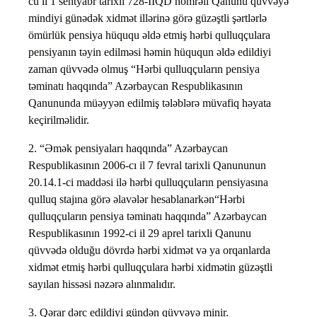
cü il 1 sentyabr tarixli 728-IIQD nömrəli Qanunu qüvvəyə
mindiyi günədək xidmət illərinə görə güzəştli şərtlərlə
ömürlük pensiya hüququ əldə etmiş hərbi qulluqçulara
pensiyanın təyin edilməsi həmin hüququn əldə edildiyi
zaman qüvvədə olmuş “Hərbi qulluqçuların pensiya
təminatı haqqında” Azərbaycan Respublikasının
Qanununda müəyyən edilmiş tələblərə müvafiq həyata
keçirilməlidir.
2. “Əmək pensiyaları haqqında” Azərbaycan
Respublikasının 2006-cı il 7 fevral tarixli Qanununun
20.14.1-ci maddəsi ilə hərbi qulluqçuların pensiyasına
qulluq stajına görə əlavələr hesablanarkən“Hərbi
qulluqçuların pensiya təminatı haqqında” Azərbaycan
Respublikasının 1992-ci il 29 aprel tarixli Qanunu
qüvvədə olduğu dövrdə hərbi xidmət və ya orqanlarda
xidmət etmiş hərbi qulluqçulara hərbi xidmətin güzəştli
sayılan hissəsi nəzərə alınmalıdır.
3. Qərar dərc edildiyi gündən qüvvəyə minir.