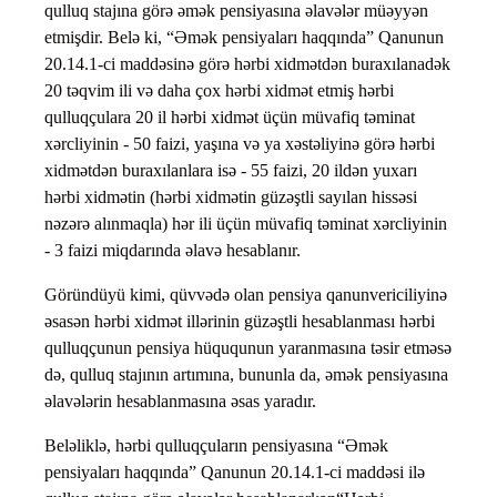
qulluq stajına görə əmək pensiyasına əlavələr müəyyən
etmişdir. Belə ki, “Əmək pensiyaları haqqında” Qanunun
20.14.1-ci maddəsinə görə hərbi xidmətdən buraxılanadək
20 təqvim ili və daha çox hərbi xidmət etmiş hərbi
qulluqçulara 20 il hərbi xidmət üçün müvafiq təminat
xərcliyinin - 50 faizi, yaşına və ya xəstəliyinə görə hərbi
xidmətdən buraxılanlara isə - 55 faizi, 20 ildən yuxarı
hərbi xidmətin (hərbi xidmətin güzəştli sayılan hissəsi
nəzərə alınmaqla) hər ili üçün müvafiq təminat xərcliyinin
- 3 faizi miqdarında əlavə hesablanır.
Göründüyü kimi, qüvvədə olan pensiya qanunvericiliyinə
əsasən hərbi xidmət illərinin güzəştli hesablanması hərbi
qulluqçunun pensiya hüququnun yaranmasına təsir etməsə
də, qulluq stajının artımına, bununla da, əmək pensiyasına
əlavələrin hesablanmasına əsas yaradır.
Beləliklə, hərbi qulluqçuların pensiyasına “Əmək
pensiyaları haqqında” Qanunun 20.14.1-ci maddəsi ilə