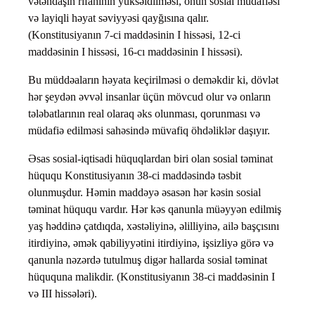
vətəndaşın rifahının yüksəldilməsi, onun sosial müdafiəsi
və layiqli həyat səviyyəsi qayğısına qalır.
(Konstitusiyanın 7-ci maddəsinin I hissəsi, 12-ci
maddəsinin I hissəsi, 16-cı maddəsinin I hissəsi).
Bu müddəaların həyata keçirilməsi o deməkdir ki, dövlət
hər şeydən əvvəl insanlar üçün mövcud olur və onların
tələbatlarının real olaraq əks olunması, qorunması və
müdafiə edilməsi sahəsində müvafiq öhdəliklər daşıyır.
Əsas sosial-iqtisadi hüquqlardan biri olan sosial təminat
hüququ Konstitusiyanın 38-ci maddəsində təsbit
olunmuşdur. Həmin maddəyə əsasən hər kəsin sosial
təminat hüququ vardır. Hər kəs qanunla müəyyən edilmiş
yaş həddinə çatdıqda, xəstəliyinə, əlilliyinə, ailə başçısını
itirdiyinə, əmək qabiliyyətini itirdiyinə, işsizliyə görə və
qanunla nəzərdə tutulmuş digər hallarda sosial təminat
hüququna malikdir. (Konstitusiyanın 38-ci maddəsinin I
və III hissələri).