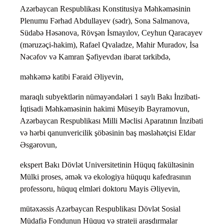
Azərbaycan Respublikası Konstitusiya Məhkəməsinin
Plenumu Fərhad Abdullayev (sədr), Sona Salmanova,
Südabə Həsənova, Rövşən İsmayılov, Ceyhun Qaracayev
(məruzəçi-hakim), Rafael Qvaladze, Mahir Muradov, İsa
Nəcəfov və Kamran Şəfiyevdən ibarət tərkibdə,
məhkəmə katibi Fəraid Əliyevin,
maraqlı subyektlərin nümayəndələri 1 saylı Bakı İnzibati-
İqtisadi Məhkəməsinin hakimi Müseyib Bayramovun,
Azərbaycan Respublikası Milli Məclisi Aparatının İnzibati
və hərbi qanunvericilik şöbəsinin baş məsləhətçisi Eldar
Əsgərovun,
ekspert Bakı Dövlət Universitetinin Hüquq fakültəsinin
Mülki proses, əmək və ekologiya hüququ kafedrasının
professoru, hüquq elmləri doktoru Mayis Əliyevin,
mütəxəssis Azərbaycan Respublikası Dövlət Sosial
Müdafiə Fondunun Hüquq və strateji araşdırmalar