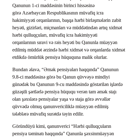
Qanunun 1-ci maddəsinin birinci hissəsinə
görə Azərbaycan Respublikasının müvafiq icra
hakimiyyəti orqanlarının, başqa hərbi birləşmələrin zabit
heyəti, gizirləri, miçmanları və müddətindən artıq xidmət
hərbi qulluqçuları, müvafiq icra hakimiyyəti
orqanlarının sıravi və rəis heyəti bu Qanunla müəyyən
edilmiş müddət ərzində hərbi xidmət və orqanlarda xidmət
etdikdə ömürlük pensiya hüququna malik olurlar.
Bundan əlavə, “Əmək pensiyaları haqqında” Qanunun
9.8-ci maddəsinə görə bu Qanun qüvvəyə mindiyi
günədək bu Qanunun 9-cu maddəsində göstərilən işlərdə
güzəştli şərtlərlə pensiya hüququ verən tam əmək stajı
olan şəxslərə pensiyalar yaşa və staja görə əvvəllər
qüvvədə olmuş qanunvericiliklə müəyyən edilmiş
tələblərə müvafiq surətdə təyin edilir.
Göründüyü kimi, qanunverici “Hərbi qulluqçuların
pensiya təminatı haqqında” Qanunla şəxsinmüəyyən