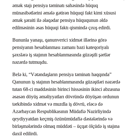
əmək stajı pensiya təminatı sahəsində hüquq
münasibətlərini əmələ gətirən hüquqi fakt kimi xüsusi
əmək şəraiti ilə əlaqədar pensiya hüququnun əldə
edilməsinin əsas hüquqi faktı qismində çıxış edirdi.
Bununla yanaşı, qanunverici xidmət illərinə görə
pensiyanın hesablanması zamanı bəzi kateqoriyalı
şəxslərə iş stajının hesablanmasında güzəştli şərtlər
nəzərdə tutmuşdu.
Belə ki, “Vətəndaşların pensiya təminatı haqqında”
Qanunun iş stajının hesablanmasında güzəştləri nəzərdə
tutan 68-ci maddəsinin birinci hissəsinin ikinci abzasına
əsasən döyüş əməliyyatları dövründə döyüşən ordunun
tərkibində xidmət və muzdla iş dövrü, eləcə də
Azərbaycan Respublikasının Müdafiə Nazirliyində
qeydiyyatdan keçmiş özünümüdafiə dəstələrində və
birləşmələrində olmaq müddəti – üçqat ölçüdə iş stajına
daxil edilirdi.