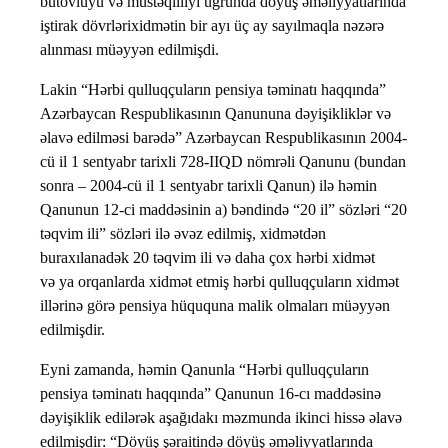
bütövlüyü və müstəqilliyi uğrunda döyüş əməliyyatlarında
iştirak dövrlərixidmətin bir ayı üç ay sayılmaqla nəzərə
alınması müəyyən edilmişdi.
Lakin “Hərbi qulluqçuların pensiya təminatı haqqında”
Azərbaycan Respublikasının Qanununa dəyişikliklər və
əlavə edilməsi barədə” Azərbaycan Respublikasının 2004-
cü il 1 sentyabr tarixli 728-IIQD nömrəli Qanunu (bundan
sonra – 2004-cü il 1 sentyabr tarixli Qanun) ilə həmin
Qanunun 12-ci maddəsinin a) bəndində “20 il” sözləri “20
təqvim ili” sözləri ilə əvəz edilmiş, xidmətdən
buraxılanadək 20 təqvim ili və daha çox hərbi xidmət
və ya orqanlarda xidmət etmiş hərbi qulluqçuların xidmət
illərinə görə pensiya hüququna malik olmaları müəyyən
edilmişdir.
Eyni zamanda, həmin Qanunla “Hərbi qulluqçuların
pensiya təminatı haqqında” Qanunun 16-cı maddəsinə
dəyişiklik edilərək aşağıdakı məzmunda ikinci hissə əlavə
edilmişdir: “Döyüş şəraitində döyüş əməliyyatlarında