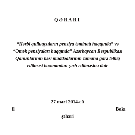
Q Ə R A R I
“Hərbi qulluqçuların pensiya təminatı haqqında” və
“Əmək pensiyaları haqqında” Azərbaycan Respublikası
Qanunlarının bəzi müddəalarının zamana görə tətbiq
edilməsi baxımından şərh edilməsinə dair
27 mart 2014-cü
il Bakı
şəhəri