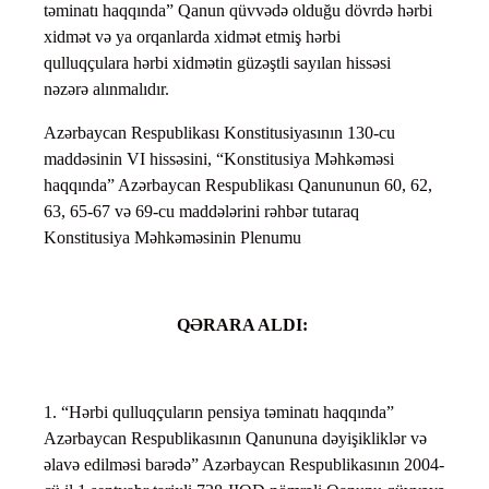
təminatı haqqında” Qanun qüvvədə olduğu dövrdə hərbi
xidmət və ya orqanlarda xidmət etmiş hərbi
qulluqçulara hərbi xidmətin güzəştli sayılan hissəsi
nəzərə alınmalıdır.
Azərbaycan Respublikası Konstitusiyasının 130-cu
maddəsinin VI hissəsini, “Konstitusiya Məhkəməsi
haqqında” Azərbaycan Respublikası Qanununun 60, 62,
63, 65-67 və 69-cu maddələrini rəhbər tutaraq
Konstitusiya Məhkəməsinin Plenumu
QƏRARA ALDI:
1. “Hərbi qulluqçuların pensiya təminatı haqqında”
Azərbaycan Respublikasının Qanununa dəyişikliklər və
əlavə edilməsi barədə” Azərbaycan Respublikasının 2004-