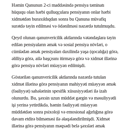
Həmin Qanunun 2-ci maddəsində pensiya təminatı
hüququ olan hərbi qulluqçulara pensiyanın onlar hərbi
xidmətdən buraxıldıqdan sonra bu Qanuna müvafiq
surətdə təyin edilməsi və ödənilməsi nəzərdə tutulmuşdu.
Qeyd olunan qanunvericilik aktlarında vətəndaşlara təyin
edilən pensiyaların əmək və sosial pensiya növləri, o
cümlədən əmək pensiyaları daxilində yaşa (qocalığa) görə,
əlilliyə görə, ailə başçısını itirməyə görə və xidmət illərinə
görə pensiya növləri müəyyən edilmişdi.
Göstərilən qanunvericilik aktlarında nəzərdə tutulan
xidmət illərinə görə pensiyanın mahiyyəti müəyyən əmək
(fəaliyyət) sahələrinin spesifik xüsusiyyətləri ilə izah
olunurdu. Bu, şəxsin uzun müddət gərgin və məsuliyyətli
işi yerinə yetirdikdə, həmin fəaliyyəti müəyyən
müddətdən sonra psixoloji və emosional ağırlığına görə
davam etdirə bilməməsi ilə əlaqələndirilmişdi. Xidmət
illərinə görə pensiyanın məqsədi belə şəxsləri əmək