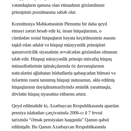
vətəndaşların qanuna olan etimadının gözlənilməsi
prinsipinin pozulmasına səbəb olar.
Konstitusiya Məhkəməsinin Plenumu bir daha qeyd
etməyi zəruri hesab edir ki, insan hüquqlarının, o
cümlədən sosial hüquqların həyata keçirilməsinin əsasını
təşkil edən ədalət və hüquqi müəyyənlik prinsipləri
qanunvericilik siyasətinin əvvəlcədən gözlənilən olmasını
tələb edir. Hüquqi müəyyənlik prinsipi müvafiq hüquq
münasibətlərinin iştirakçılarında öz davranışlarının
nəticələrini ağlabatan hüdudlarda qabaqcadan bilməsi və
özlərinin rəsmi tanınmış hüquqi statusunun, əldə edilmiş
hüquqlarının dəyişilməməzliyində əminlik yaratmaqla,
dövlətin hüquq siyasətinə etibarını artırır.
Qeyd edilməlidir ki, Azərbaycan Respublikasında aparılan
pensiya islahatları çərçivəsində 2006-cı il 7 fevral
tarixində “Əmək pensiyaları haqqında” Qanun qəbul
edilmişdir. Bu Qanun Azərbaycan Respublikasında