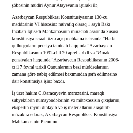
şöbəsinin müdiri Aynur Atayevanın iştirakı ilə,
Azərbaycan Respublikası Konstitusiyasının 130-cu
maddəsinin VI hissəsinə müvafiq olaraq 1 saylı Bakı
İnzibati-İqtisadi Məhkəməsinin müraciəti əsasında xüsusi
konstitusiya icraatı üzrə açıq məhkəmə iclasında “Hərbi
qulluqçuların pensiya təminatı haqqında” Azərbaycan
Respublikasının 1992-ci il 29 aprel tarixli və “Əmək
pensiyaları haqqında” Azərbaycan Respublikasının 2006-
cı il 7 fevral tarixli Qanunlarının bəzi müddəalarının
zamana görə tətbiq edilməsi baxımından şərh edilməsinə
dair konstitusiya işinə baxdı.
İş üzrə hakim C.Qaracayevin məruzəsini, maraqlı
subyektlərin nümayəndələrinin və mütəxəssisin çıxışlarını,
ekspertin rəyini dinləyib və iş materiallarını araşdırıb
müzakirə edərək, Azərbaycan Respublikası Konstitusiya
Məhkəməsinin Plenumu