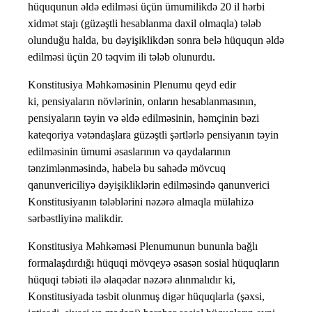
hüququnun əldə edilməsi üçün ümumilikdə 20 il hərbi
xidmət stajı (güzəştli hesablanma daxil olmaqla) tələb
olunduğu halda, bu dəyişiklikdən sonra belə hüququn əldə
edilməsi üçün 20 təqvim ili tələb olunurdu.
Konstitusiya Məhkəməsinin Plenumu qeyd edir
ki, pensiyaların növlərinin, onların hesablanmasının,
pensiyaların təyin və əldə edilməsinin, həmçinin bəzi
kateqoriya vətəndaşlara güzəştli şərtlərlə pensiyanın təyin
edilməsinin ümumi əsaslarının və qaydalarının
tənzimlənməsində, habelə bu sahədə mövcuq
qanunvericiliyə dəyişikliklərin edilməsində qanunverici
Konstitusiyanın tələblərini nəzərə almaqla mülahizə
sərbəstliyinə malikdir.
Konstitusiya Məhkəməsi Plenumunun bununla bağlı
formalaşdırdığı hüquqi mövqeyə əsasən sosial hüquqların
hüquqi təbiəti ilə əlaqədar nəzərə alınmalıdır ki,
Konstitusiyada təsbit olunmuş digər hüquqlarla (şəxsi,