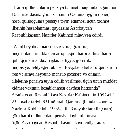
“Hərbi qulluqçuların pensiya təminatı haqqında” Qanunun
16-cı maddəsinə görə isə həmin Qanuna uyğun olaraq
hərbi qulluqçulara pensiya təyin edilməsi üçün xidmət
illərinin hesablanması qaydasını Azərbaycan
Respublikasının Nazirlər Kabineti müəyyən edirdi.
“Zabit heyətinə mənsub şəxslərə, gizirlərə,
miçmanlara, müddətdən artıq həqiqi hərbi xidmət hərbi
qulluqçularına, daxili işlər, ədliyyə, gömrük,
miqrasiya, feldyeger rabitəsi, fövqəladə hallar orqanlarının
rəis və sıravi heyətinə mənsub şəxslərə və onların
ailələrinə pensiya təyin edilib verilməsi üçün uzun müddət
xidmət vaxtının hesablanması qaydası haqqında”
Azərbaycan Respublikası Nazirlər Kabinetinin 1992-ci il
23 noyabr tarixli 631 nömrəli Qərarına (bundan sonra –
Nazirlər Kabinetinin 1992-ci il 23 noyabr tarixli Qərarı)
görə hərbi qulluqçulara pensiya təyin olunması
üçün Azərbaycan Respublikasının suverenliyi, ərazi