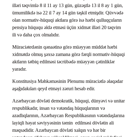
illəri təqvimlə 8 il 11 ay 13 gün, güzəştlə 13 il 8 ay 1 gün,
ümumilikdə isə 22 il 7 ay 14 gün təşkil etmişdir. Qüvvədə
olan normativ-hüquqi aktlara görə isə hərbi qulluqçuların
pensiya hüququ əldə etməsi üçün xidmət illəri 20 təqvim
ili və daha çox olmalıdır.
Müraciətedənin qənaətinə görə müəyyən müddət hərbi
xidmətdə olmuş şəxsə zamana görə fərqli normativ-hüquqi
aktların tətbiq edilməsi təcrübədə müəyyən çətinliklər
yaradır.
Konstitusiya Məhkəməsinin Plenumu müraciətlə əlaqədar
aşağıdakıları qeyd etməyi zəruri hesab edir.
Azərbaycan dövləti demokratik, hüquqi, dünyəvi və unitar
respublikadır, insan və vətəndaş hüquqlarının və
azadlıqlarının, Azərbaycan Respublikasının vətəndaşlarına
layiqli həyat səviyyəsinin təmin edilməsi dövlətin ali
məqsədidir. Azərbaycan dövləti xalqın və hər bir