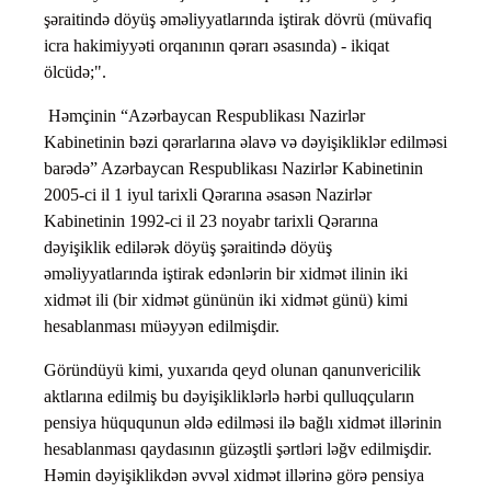
şəraitində döyüş əməliyyatlarında iştirak dövrü (müvafiq
icra hakimiyyəti orqanının qərarı əsasında) - ikiqat
ölcüdə;".
Həmçinin “Azərbaycan Respublikası Nazirlər
Kabinetinin bəzi qərarlarına əlavə və dəyişikliklər edilməsi
barədə” Azərbaycan Respublikası Nazirlər Kabinetinin
2005-ci il 1 iyul tarixli Qərarına əsasən Nazirlər
Kabinetinin 1992-ci il 23 noyabr tarixli Qərarına
dəyişiklik edilərək döyüş şəraitində döyüş
əməliyyatlarında iştirak edənlərin bir xidmət ilinin iki
xidmət ili (bir xidmət gününün iki xidmət günü) kimi
hesablanması müəyyən edilmişdir.
Göründüyü kimi, yuxarıda qeyd olunan qanunvericilik
aktlarına edilmiş bu dəyişikliklərlə hərbi qulluqçuların
pensiya hüququnun əldə edilməsi ilə bağlı xidmət illərinin
hesablanması qaydasının güzəştli şərtləri ləğv edilmişdir.
Həmin dəyişiklikdən əvvəl xidmət illərinə görə pensiya