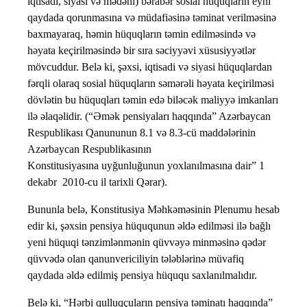
iqtisadi, siyasi və mədəni) bərabər sosial hüquqların eyni
qaydada qorunmasına və müdafiəsinə təminat verilməsinə
baxmayaraq, həmin hüquqların təmin edilməsində və
həyata keçirilməsində bir sıra səciyyəvi xüsusiyyətlər
mövcuddur. Belə ki, şəxsi, iqtisadi və siyasi hüquqlardan
fərqli olaraq sosial hüquqların səmərəli həyata keçirilməsi
dövlətin bu hüquqları təmin edə biləcək maliyyə imkanları
ilə əlaqəlidir. (“Əmək pensiyaları haqqında” Azərbaycan
Respublikası Qanununun 8.1 və 8.3-cü maddələrinin
Azərbaycan Respublikasının
Konstitusiyasına uyğunluğunun yoxlanılmasına dair” 1
dekabr 2010-cu il tarixli Qərar).
Bununla belə, Konstitusiya Məhkəməsinin Plenumu hesab
edir ki, şəxsin pensiya hüququnun əldə edilməsi ilə bağlı
yeni hüquqi tənzimlənmənin qüvvəyə minməsinə qədər
qüvvədə olan qanunvericiliyin tələblərinə müvafiq
qaydada əldə edilmiş pensiya hüququ saxlanılmalıdır.
Belə ki, “Hərbi qulluqçuların pensiya təminatı haqqında”