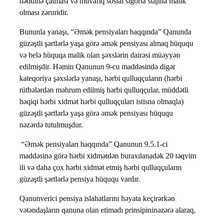
həddinə çatması və müvafiq sosial sığorta stajına malik
olması zəruridir.
Bununla yanaşı, “Əmək pensiyaları haqqında” Qanunda
güzəştli şərtlərlə yaşa görə əmək pensiyası almaq hüququ
və belə hüquqa malik olan şəxslərin dairəsi müəyyən
edilmişdir. Həmin Qanunun 9-cu maddəsində digər
kateqoriya şəxslərlə yanaşı, hərbi qulluqçuların (hərbi
rütbələrdən məhrum edilmiş hərbi qulluqçular, müddətli
həqiqi hərbi xidmət hərbi qulluqçuları istisna olmaqla)
güzəştli şərtlərlə yaşa görə əmək pensiyası hüququ
nəzərdə tutulmuşdur.
“Əmək pensiyaları haqqında” Qanunun 9.5.1-ci
maddəsinə görə hərbi xidmətdən buraxılanadək 20 təqvim
ili və daha çox hərbi xidmət etmiş hərbi qulluqçuların
güzəştli şərtlərlə pensiya hüququ vardır.
Qanunverici pensiya islahatlarını həyata keçirərkən
vətəndaşların qanuna olan etimadı prinsipininəzərə alaraq,