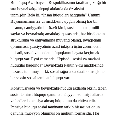
Bu hüquq Azərbaycan Respublikasının tərəfdar çıxdığı bir
sıra beynəlxalq- hüquqi aktlarda da öz əksini
tapmışdır. Belə ki, “İnsan hüquqları haqqında” Ümumi
Bəyannamənin 22-ci maddəsinə uyğun olaraq hər bir
insanın, cəmiyyətin bir üzvü kimi, sosial təminat, milli
səylər və beynəlxalq əməkdaşlıq əsasında, hər bir ölkənin
strukturuna və ehtiyatlarına müvafiq olaraq, ləyaqətinin
qorunması, şəxsiyyətinin azad inkişafı üçün zəruri olan
iqtisadi, sosial və mədəni hüquqlarını həyata keçirmək
hüququ var. Eyni zamanda, “İqtisadi, sosial və mədəni
hüquqlar haqqında” Beynəlxalq Paktın 9-cu maddəsində
nəzərdə tutulmuşdur ki, sosial sığorta da daxil olmaqla hər
bir şəxsin sosial təminat hüququ var.
Konstitusiyada və beynəlxalq-hüquqi aktlarda əksini tapan
sosial təminat hüququ qanunla müəyyən edilmiş hallarda
və hədlərdə pensiya almaq hüququnu da ehtiva edir.
Pensiya hüququ sosial təminatın tərkib hissəsi və onun
qanunla müəyyən olunmuş ən mühüm formasıdır. Hər