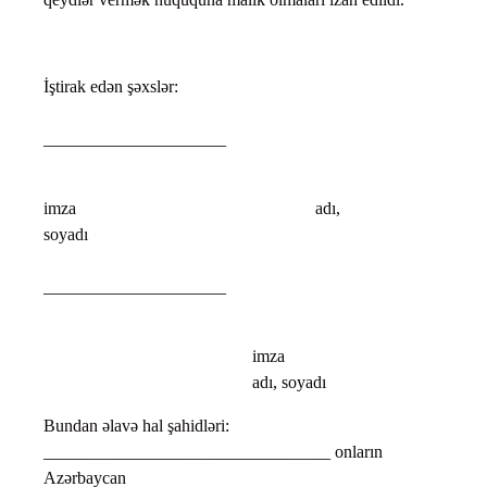
İştirak edən şəxslər:
_____________________
imza adı,
soyadı
_____________________
imz
adı, soyadı
Bundan əlavə hal şahidləri:
_________________________________ onların
Azərbaycan