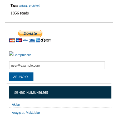
Tags:
axtarış
,
protokol
1856 reads
SƏNƏD NÜMUNƏLƏRI
Aktlar
Arayışlar, Məktublar