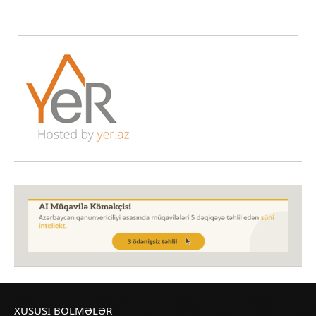
XÜSUSI BÖLMƏLƏR