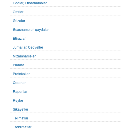
Əqdlər, Etibarnamələr
Əmrlər
Ərizələr
Əsasnamələr, qaydalar
Etirazlar
Jurnallar, Cədvəllər
Nizamnamələr
Planlar
Protokollar
Qərarlar
Raportlar
Rəylər
Şikayətlər
Təlimatlar
Təqdimatlar