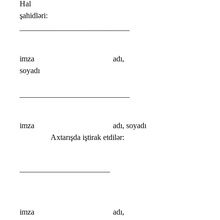
Hal
şahidlər
____________________________
imza adı,
soyadı
____________________________
imza adı, soyadı
Axtarışda iştirak etdilər:
_______________________
imza adı,