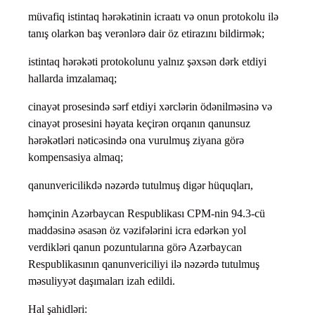
müvafiq istintaq hərəkətinin icraatı və onun protokolu ilə
tanış olarkən baş verənlərə dair öz etirazını bildirmək;
istintaq hərəkəti protokolunu yalnız şəxsən dərk etdiyi
hallarda imzalamaq;
cinayət prosesində sərf etdiyi xərclərin ödənilməsinə və
cinayət prosesini həyata keçirən orqanın qanunsuz
hərəkətləri nəticəsində ona vurulmuş ziyana görə
kompensasiya almaq;
qanunvericilikdə nəzərdə tutulmuş digər hüquqları,
həmçinin Azərbaycan Respublikası CPM-nin 94.3-cü
maddəsinə əsasən öz vəzifələrini icra edərkən yol
verdikləri qanun pozuntularına görə Azərbaycan
Respublikasının qanunvericiliyi ilə nəzərdə tutulmuş
məsuliyyət daşımaları izah edildi.
Hal şahidləri: