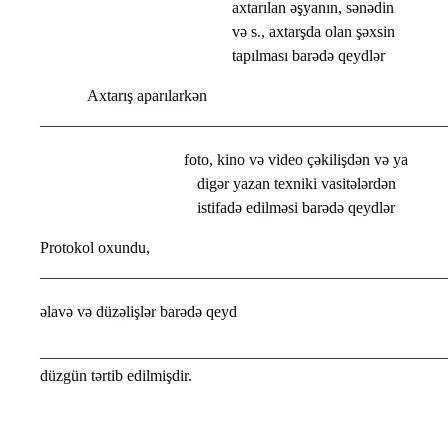
axtarılan əşyanın, sənədin
və s., axtarşda olan şəxsin
tapılması barədə qeydlər
Axtarış aparılarkən
___________________________________________________
foto, kino və video çəkilişdən və ya
digər yazan texniki vasitələrdən
istifadə edilməsi barədə qeydlər
Protokol oxundu,
___________________________________________________
əlavə və düzəlişlər barədə qeyd
___________________________________________________
düzgün tərtib edilmişdir.