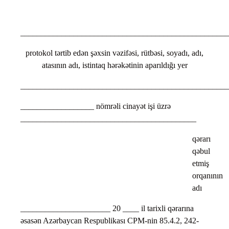
___________________________________________________
protokol tərtib edən şəxsin vəzifəsi, rütbəsi, soyadı, adı,
atasının adı, istintaq hərəkətinin aparıldığı yer
___________________________________________________
__________________ nömrəli cinayət işi üzrə
___________________________________________
qərarı
qəbul
etmiş
orqanının
adı
______________________ 20 ____ il tarixli qərarına
əsasən Azərbaycan Respublikası CPM-nin 85.4.2, 242-