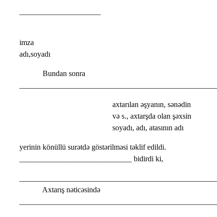
_____________________
imza
adı,soyadı
Bundan sonra
___________________________________________________
axtarılan əşyanın, sənədin
və s., axtarşda olan şəxsin
soyadı, adı, atasının adı
yerinin könüllü surətdə göstərilməsi təklif edildi.
_____________________________ bidirdi ki,
___________________________________________________
Axtarış nəticəsində
___________________________________________________