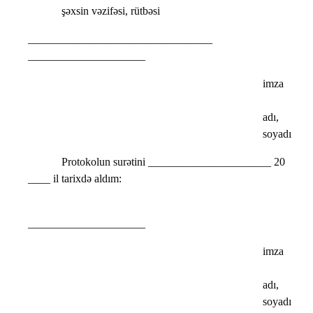
şəxsin vəzifəsi, rütbəsi
____________________________
_____________________
imza
adı,
soyadı
Protokolun surətini ______________________ 20
____ il tarixdə aldım:
_____________________
imza
adı,
soyadı