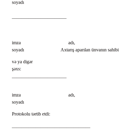
soyadı
_______________________
imza adı,
soyadı Axtarış aparılan ünvanın sahibi
və ya digər
şəxs
_______________________
imza adı,
soyadı
Protokolu tərtib etdi:
_________________________________