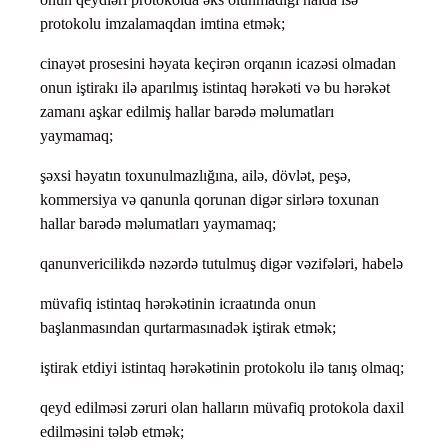
protokolu imzalamaqdan imtina etmək;
cinayət prosesini həyata keçirən orqanın icazəsi olmadan
onun iştirakı ilə aparılmış istintaq hərəkəti və bu hərəkət
zamanı aşkar edilmiş hallar barədə məlumatları
yaymamaq;
şəxsi həyatın toxunulmazlığına, ailə, dövlət, peşə,
kommersiya və qanunla qorunan digər sirlərə toxunan
hallar barədə məlumatları yaymamaq;
qanunvericilikdə nəzərdə tutulmuş digər vəzifələri, habelə
müvafiq istintaq hərəkətinin icraatında onun
başlanmasından qurtarmasınadək iştirak etmək;
iştirak etdiyi istintaq hərəkətinin protokolu ilə tanış olmaq;
qeyd edilməsi zəruri olan halların müvafiq protokola daxil
edilməsini tələb etmək;