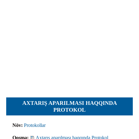
İcra hakimiyyəti qurumları
Etirazlar
Şəkillər
Regional ədliyyə idarələri
Jurnallar, Cədvəllər
Hüquq firmaları
Nizamnamələr
İcra qurumları
Planlar
Protokollar
Qaydalar
Qərarlar
Raportlar
Rəylər
Şikayətlər
AXTARIŞ APARILMASI HAQQINDA
Təlimatlar
PROTOKOL
Təqdimatlar
Növ:
Protokollar
Vəsatətlər
Qoşma:
Axtarış aparılması haqqında Protokol