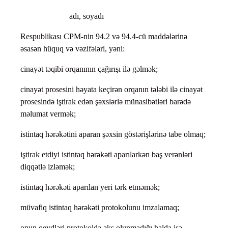
adı, soyadı
Respublikası CPM-nin 94.2 və 94.4-cü maddələrinə
əsasən hüquq və vəzifələri, yəni:
cinayət təqibi orqanının çağırışı ilə gəlmək;
cinayət prosesini həyata keçirən orqanın tələbi ilə cinayət
prosesində iştirak edən şəxslərlə münasibətləri barədə
məlumat vermək;
istintaq hərəkətini aparan şəxsin göstərişlərinə tabe olmaq;
iştirak etdiyi istintaq hərəkəti aparılarkən baş verənləri
diqqətlə izləmək;
istintaq hərəkəti aparılan yeri tərk etməmək;
müvafiq istintaq hərəkəti protokolunu imzalamaq;
onun qeydləri protokolda əks olunmadığı halda isə