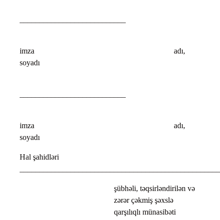
___________________________
imza adı,
soyadı
___________________________
imza adı,
soyadı
Hal şahidləri
___________________________________________________
şübhəli, təqsirləndirilən və
zərər çəkmiş şəxslə
qarşılıqlı münasibəti