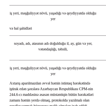
___________________________________________________
iş yeri, məşğuliyyət növü, yaşadığı və qeydiyyatda olduğu
yer
və hal şahidləri
___________________________________________________
soyadı, adı, atasının adı doğulduğu il, ay, gün və yer,
vətəndaşlığı, təhsili,
___________________________________________________
iş yeri, məşğuliyyət növü, yaşadığı və qeydiyyatda olduğu
yer
Axtarış aparılmazdan əvvəl həmin istintaq hərəkətində
iştirak edən şəxslərə Azərbaycan Respublikası CPM-nin
244.6-cı maddəsinə əsasən müstəntiqin bütün hərəkətləri
zamanı həmin yerdə olmaq, protokolda yazılmalı olan
qeydlər vermək hüququna malik olmaları izah edildi.