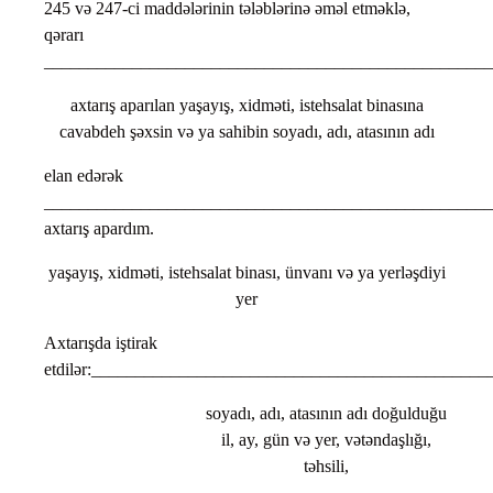
245 və 247-ci maddələrinin tələblərinə əməl etməklə,
qərarı
___________________________________________________
axtarış aparılan yaşayış, xidməti, istehsalat binasına
cavabdeh şəxsin və ya sahibin soyadı, adı, atasının adı
elan edərək
___________________________________________________
axtarış apardım.
yaşayış, xidməti, istehsalat binası, ünvanı və ya yerləşdiyi
yer
Axtarışda iştirak
etdilər:_____________________________________________
soyadı, adı, atasının adı doğulduğu
il, ay, gün və yer, vətəndaşlığı,
təhsili,