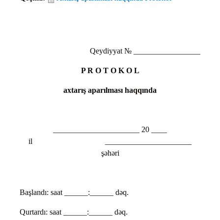
Qeydiyyat № _________________
P R O T O K O L
axtarış aparılması haqqında
______________________ 20 ____
il ______________________
şəhəri
Başlandı: saat ______:______ dəq.
Qurtardı: saat ______:______ dəq.