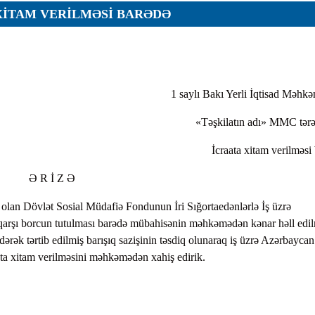
XITAM VERILMƏSI BARƏDƏ
ar
1 saylı Bakı Yerli İqtisad Məhk
«Təşkilatın adı» MMC tər
r
İcraata xitam verilməsi
r
Ə R İ Z Ə
lar
a olan Dövlət Sosial Müdafiə Fondunun İri Sığortaedənlərlə İş üzrə
r
 qarşı borcun tutulması barədə mübahisənin məhkəmədən kənar həll edi
edərək tərtib edilmiş barışıq sazişinin təsdiq olunaraq iş üzrə Azərbaycan
a xitam verilməsini məhkəmədən xahiş edirik.