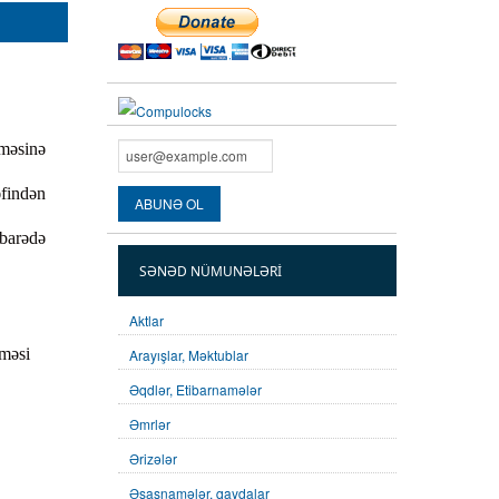
əməsinə
əfindən
 barədə
SƏNƏD NÜMUNƏLƏRI
Aktlar
lməsi
Arayışlar, Məktublar
Əqdlər, Etibarnamələr
Əmrlər
Ərizələr
Əsasnamələr, qaydalar