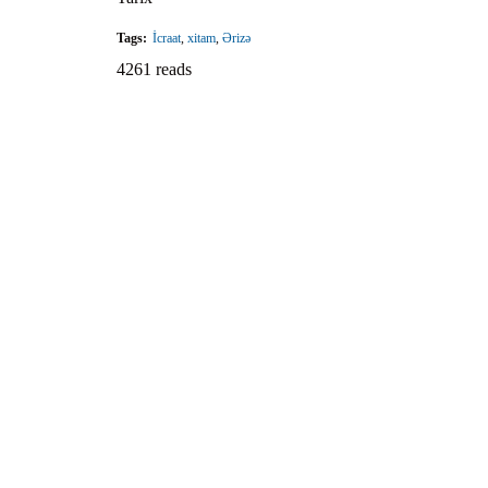
Tags:
İcraat
,
xitam
,
Ərizə
4261 reads