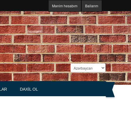
Mənim hesabım
Ballarım
LAR
DAXIL OL