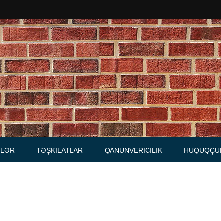
Məhkəmələr
Notariuslar
, Məktublar
Prokurorluqlar
tibarnamələr
Vəkil qurumları
İcra hakimiyyəti qurumları
LƏR
TƏŞKILATLAR
QANUNVERICILIK
HÜQUQÇU
Regional ədliyyə idarələri
lər, qaydalar
Hüquq firmaları
İcra qurumları
 Cədvəllər
mələr