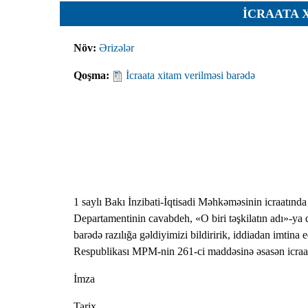
Planlar
İCRAATA 
Protokoll
Növ:
Ərizələr
Qaydalar
Qoşma:
İcraata xitam verilməsi barədə
Qərarlar
Raportlar
Rəylər
Şikayətlə
Təlimatla
Təqdimat
1 saylı Bakı İnzibati-İqtisadi Məhkəməsinin icraatınd
Vəsatətlə
Departamentinin cavabdeh, «O biri təşkilatın adı»-ya
barədə razılığa gəldiyimizi bildiririk, iddiadan imtina 
Respublikası MPM-nin 261-ci maddəsinə əsasən icraat
İmza
Tarix