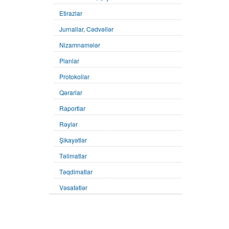
Etirazlar
Jurnallar, Cədvəllər
Nizamnamələr
Planlar
Protokollar
Qərarlar
Raportlar
Rəylər
Şikayətlər
Təlimatlar
Təqdimatlar
Vəsatətlər