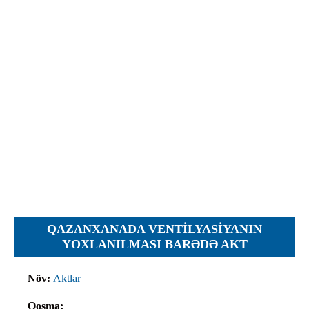
İcra hakimiyyəti qurumları
Etirazlar
Şəkillər
Regional ədliyyə idarələri
Jurnallar, Cədvəllər
Hüquq firmaları
Nizamnamələr
İcra qurumları
Planlar
Protokollar
Qaydalar
Qərarlar
Raportlar
Rəylər
Şikayətlər
QAZANXANADA VENTILYASIYANIN
Təlimatlar
YOXLANILMASI BARƏDƏ AKT
Təqdimatlar
Növ:
Aktlar
Vəsatətlər
Qoşma: