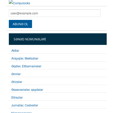
SƏNƏD NÜMUNƏLƏRI
Aktlar
Arayışlar, Məktublar
Əqdlər, Etibarnamələr
Əmrlər
Ərizələr
Əsasnamələr, qaydalar
Etirazlar
Jurnallar, Cədvəllər
Nizamnamələr