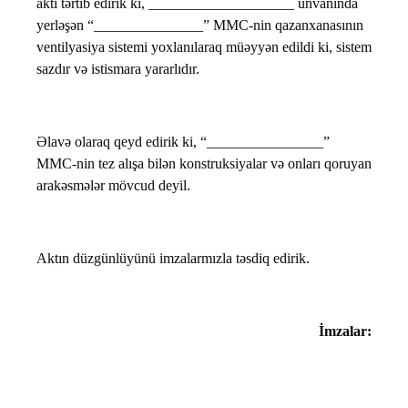
aktı tərtib edirik ki, ____________________ ünvanında
yerləşən “_______________” MMC-nin qazanxanasının
ventilyasiya sistemi yoxlanılaraq müəyyən edildi ki, sistem
sazdır və istismara yararlıdır.
Əlavə olaraq qeyd edirik ki, “________________”
MMC-nin tez alışa bilən konstruksiyalar və onları qoruyan
arakəsmələr mövcud deyil.
Aktın düzgünlüyünü imzalarmızla təsdiq edirik.
İmzalar: