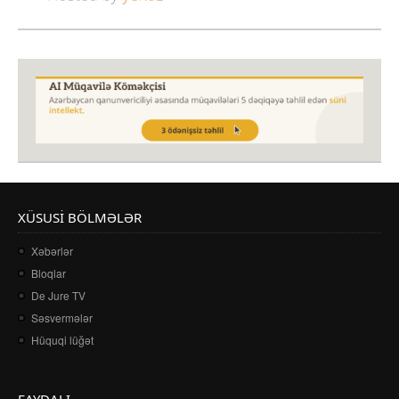
XÜSUSI BÖLMƏLƏR
Xəbərlər
Bloqlar
De Jure TV
Səsvermələr
Hüquqi lüğət
FAYDALI