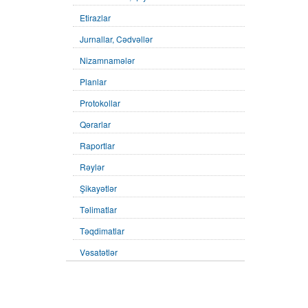
Etirazlar
Jurnallar, Cədvəllər
Nizamnamələr
Planlar
Protokollar
Qərarlar
Raportlar
Rəylər
Şikayətlər
Təlimatlar
Təqdimatlar
Vəsatətlər