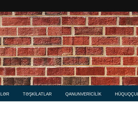
Məhkəmələr
Notariuslar
, Məktublar
Prokurorluqlar
tibarnamələr
Vəkil qurumları
İcra hakimiyyəti qurumları
LƏR
TƏŞKILATLAR
QANUNVERICILIK
HÜQUQÇU
Regional ədliyyə idarələri
lər, qaydalar
Hüquq firmaları
İcra qurumları
 Cədvəllər
mələr