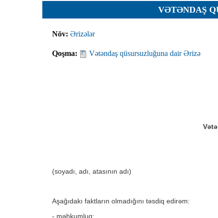
Planlar
VƏTƏNDAŞ Q
Protokoll
Növ:
Ərizələr
Qaydalar
Qoşma:
Vətəndaş qüsursuzluğuna dair Ərizə
Qərarlar
Raportlar
Rəylər
Şikayətlə
Təlimatla
Vətə
Təqdimat
Vəsatətlə
(soyadı, adı, atasının adı)
Aşağıdakı faktların olmadığını təsdiq edirəm:
- məhkumluq;