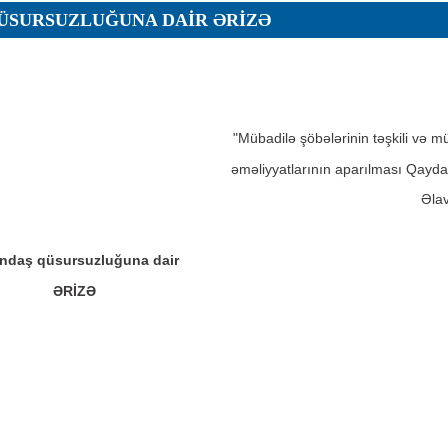
ÜSURSUZLUĞUNA DAIR ƏRIZƏ
ar
"Mübadilə şöbələrinin təşkili və m
əməliyyatlarının aparılması Qayda
Əla
r
r
ndaş qüsursuzluğuna dair
lar
ƏRİZƏ
r