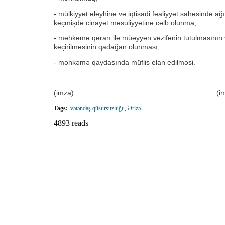
- mülkiyyət əleyhinə və iqtisadi fəaliyyət sahəsində ağ
keçmişdə cinayət məsuliyyətinə cəlb olunma;
- məhkəmə qərarı ilə müəyyən vəzifənin tutulmasının v
keçirilməsinin qadağan olunması;
- məhkəmə qaydasında müflis elan edilməsi.
(imza) (imzanın t
Tags:
vətəndaş qüsursuzluğu
,
Ərizə
4893 reads