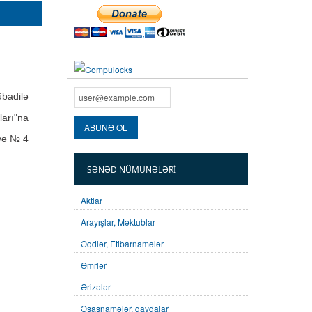
übadilə
ları"na
və № 4
SƏNƏD NÜMUNƏLƏRI
Aktlar
Arayışlar, Məktublar
Əqdlər, Etibarnamələr
Əmrlər
Ərizələr
Əsasnamələr, qaydalar