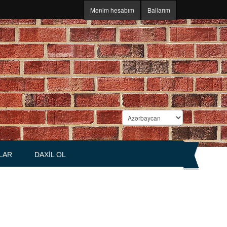
Mənim hesabım
Ballarım
LAR
DAXIL OL