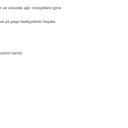
ır və xüsusilə ağır cinayətlərə görə
ə ya peşə fəaliyyətinin həyata
arixi)