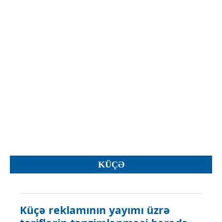
İcra hakimiyyəti qurumları
Etirazlar
Şəkillər
Regional ədliyyə idarələri
Jurnallar, Cədvəllər
Hüquq firmaları
Nizamnamələr
İcra qurumları
Planlar
Protokollar
Qaydalar
Qərarlar
Raportlar
Rəylər
Şikayətlər
KÜÇƏ
Təlimatlar
Təqdimatlar
Vəsatətlər
Küçə reklamının yayımı üzrə