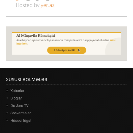
XÜSUSI BÖLMƏLƏR
Xəbərlər
Bloqlar
De Jure TV
Səsvermələr
Hüquqi lüğət