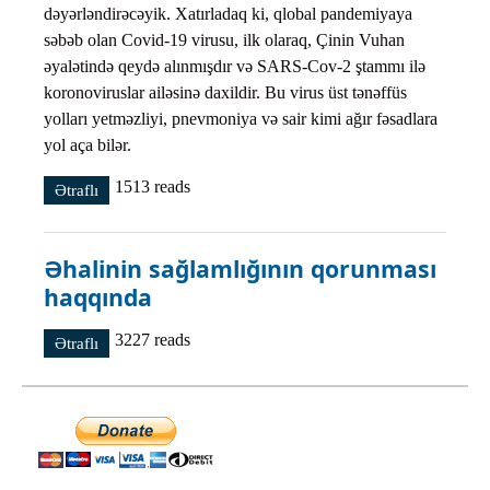
dəyərləndirəcəyik. Xatırladaq ki, qlobal pandemiyaya
səbəb olan Covid-19 virusu, ilk olaraq, Çinin Vuhan
əyalətində qeydə alınmışdır və SARS-Cov-2 ştammı ilə
koronoviruslar ailəsinə daxildir. Bu virus üst tənəffüs
yolları yetməzliyi, pnevmoniya və sair kimi ağır fəsadlara
yol aça bilər.
1513 reads
Ətraflı
AZƏRBAYCANDA COVID-19 PANDEMİYASININ
QANUNVERİCİLİYƏ TƏSİRİ VƏ İNSAN
HÜQUQLARI PRİZMASINDAN
DƏYƏRLƏNDİRİLMƏSİ haqqında
Əhalinin sağlamlığının qorunması
haqqında
3227 reads
Ətraflı
Əhalinin sağlamlığının qorunması haqqında haqqında