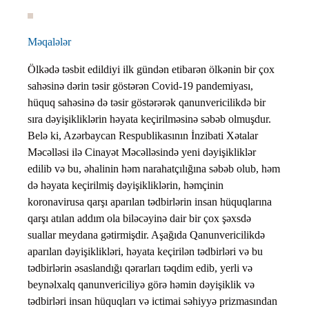
Məqalələr
Ölkədə təsbit edildiyi ilk gündən etibarən ölkənin bir çox
sahəsinə dərin təsir göstərən Covid-19 pandemiyası,
hüquq sahəsinə də təsir göstərərək qanunvericilikdə bir
sıra dəyişikliklərin həyata keçirilməsinə səbəb olmuşdur.
Belə ki, Azərbaycan Respublikasının İnzibati Xətalar
Məcəlləsi ilə Cinayət Məcəlləsində yeni dəyişikliklər
edilib və bu, əhalinin həm narahatçılığına səbəb olub, həm
də həyata keçirilmiş dəyişikliklərin, həmçinin
koronavirusa qarşı aparılan tədbirlərin insan hüquqlarına
qarşı atılan addım ola biləcəyinə dair bir çox şəxsdə
suallar meydana gətirmişdir. Aşağıda Qanunvericilikdə
aparılan dəyişiklikləri, həyata keçirilən tədbirləri və bu
tədbirlərin əsaslandığı qərarları təqdim edib, yerli və
beynəlxalq qanunvericiliyə görə həmin dəyişiklik və
tədbirləri insan hüquqları və ictimai səhiyyə prizmasından