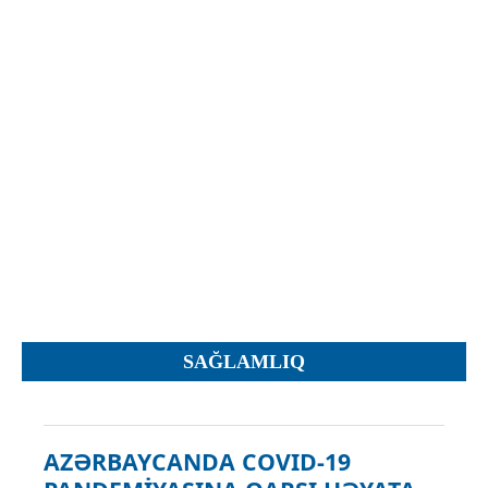
İcra hakimiyyəti qurumları
Etirazlar
Şəkillər
Regional ədliyyə idarələri
Jurnallar, Cədvəllər
Hüquq firmaları
Nizamnamələr
İcra qurumları
Planlar
Protokollar
Qaydalar
Qərarlar
Raportlar
Rəylər
Şikayətlər
SAĞLAMLIQ
Təlimatlar
Təqdimatlar
Vəsatətlər
AZƏRBAYCANDA COVID-19