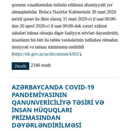
qoruma vəsaitlərindən istifadə edilməsi əhəmiyyətli yer
almaqdadırlar. Beləcə Nazirlər Kabinetinin 30 mart 2020
tarixli qərarı ilə ilkin olaraq 31 mart 2020-ci il saat 00:00-
dan 20 aprel 2020-ci il saat 00:00-dək zəruri xidmət
sahələri istisna olnaqla digər fəaliyyət növləri dayandırıldı,
insanların bir-biri ilə rabitə vasitələrinin istifadəsi olmadan
ünsiyyəti və təması minimuma endirildi
(
https://nk.gov.az/az/document/4363/
).
2346 reads
Ətraflı
AZƏRBAYCANDA COVID-19 PANDEMİYASINA
QARŞI HƏYATA KEÇİRİLƏN TƏDBİRLƏR VƏ
NAZİRLƏR KABİNETİNİN 2020-Cİ İL ÜZRƏ
QƏRARLARI haqqında
AZƏRBAYCANDA COVID-19
PANDEMİYASININ
QANUNVERİCİLİYƏ TƏSİRİ VƏ
İNSAN HÜQUQLARI
PRİZMASINDAN
DƏYƏRLƏNDİRİLMƏSİ