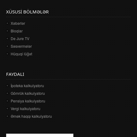
XÜSUSI BÖLMƏLƏR
Xəbərlər
Bloqlar
De Jure TV
Səsvermələr
Hüquqi lüğət
FAYDALI
İpoteka kalkulyatoru
Gömrük kalkulyatoru
Pensiya kalkulyatoru
Vergi kalkulyatoru
Əmək haqqı kalkulyatoru
AXTARIŞ FORMASI
Search this site