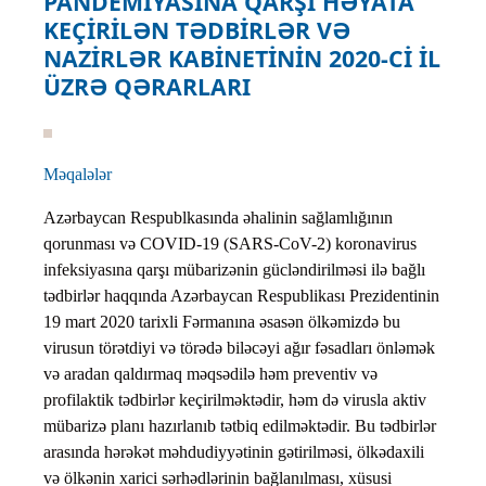
PANDEMİYASINA QARŞI HƏYATA
KEÇİRİLƏN TƏDBİRLƏR VƏ
NAZİRLƏR KABİNETİNİN 2020-Cİ İL
ÜZRƏ QƏRARLARI
Məqalələr
Azərbaycan Respublkasında əhalinin sağlamlığının
qorunması və COVID-19 (SARS-CoV-2) koronavirus
infeksiyasına qarşı mübarizənin gücləndirilməsi ilə bağlı
tədbirlər haqqında Azərbaycan Respublikası Prezidentinin
19 mart 2020 tarixli Fərmanına əsasən ölkəmizdə bu
virusun törətdiyi və törədə biləcəyi ağır fəsadları önləmək
və aradan qaldırmaq məqsədilə həm preventiv və
profilaktik tədbirlər keçirilməktədir, həm də virusla aktiv
mübarizə planı hazırlanıb tətbiq edilməktədir. Bu tədbirlər
arasında hərəkət məhdudiyyətinin gətirilməsi, ölkədaxili
və ölkənin xarici sərhədlərinin bağlanılması, xüsusi