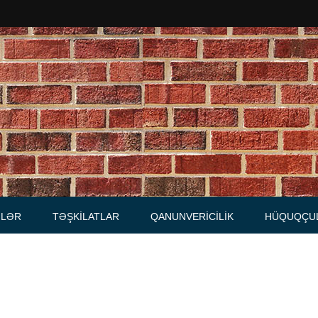
Məhkəmələr
Notariuslar
, Məktublar
Prokurorluqlar
tibarnamələr
Vəkil qurumları
İcra hakimiyyəti qurumları
LƏR
TƏŞKILATLAR
QANUNVERICILIK
HÜQUQÇU
Regional ədliyyə idarələri
lər, qaydalar
Hüquq firmaları
İcra qurumları
 Cədvəllər
mələr