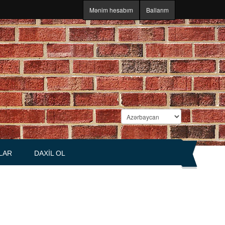
Mənim hesabım
Ballarım
LAR
DAXIL OL