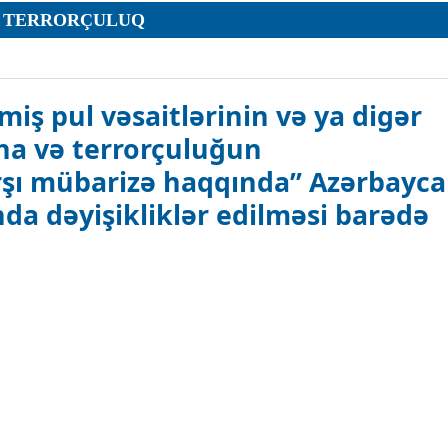
TERRORÇULUQ
ar
lmiş pul vəsaitlərinin və ya digər
ına və terrorçuluğun
rşı mübarizə haqqında” Azərbayc
a dəyişikliklər edilməsi barədə
r
r
in və ya digər əmlakın leqallaşdırılmasına və terrorçuluğun maliyyələş
lar
qında
r