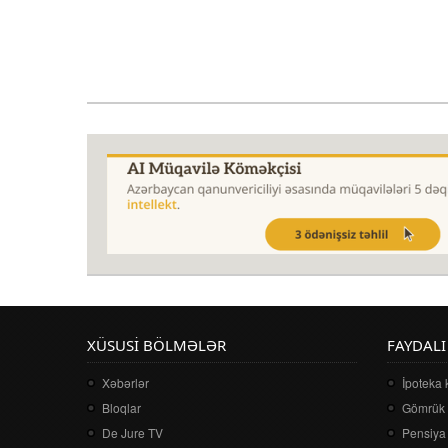
XÜSUSI BÖLMƏLƏR
FAYDALI
Xəbərlər
İpoteka 
Bloqlar
Gömrük 
De Jure TV
Pensiya 