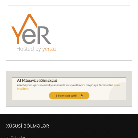
XÜSUSI BÖLMƏLƏR
Xəbərlər