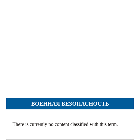
İcra hakimiyyəti qurumları
Etirazlar
Şəkillər
Regional ədliyyə idarələri
Jurnallar, Cədvəllər
Hüquq firmaları
Nizamnamələr
İcra qurumları
Planlar
Protokollar
Qaydalar
Qərarlar
Raportlar
Rəylər
Şikayətlər
ВОЕННАЯ БЕЗОПАСНОСТЬ
Təlimatlar
Təqdimatlar
There is currently no content classified with this term.
Vəsatətlər