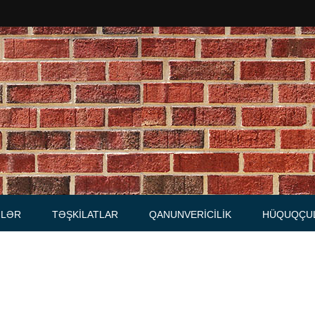
Məhkəmələr
Notariuslar
, Məktublar
Prokurorluqlar
tibarnamələr
Vəkil qurumları
İcra hakimiyyəti qurumları
LƏR
TƏŞKILATLAR
QANUNVERICILIK
HÜQUQÇU
Regional ədliyyə idarələri
lər, qaydalar
Hüquq firmaları
İcra qurumları
 Cədvəllər
mələr