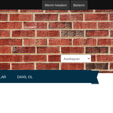
Mənim hesabım
Ballarım
LAR
DAXIL OL