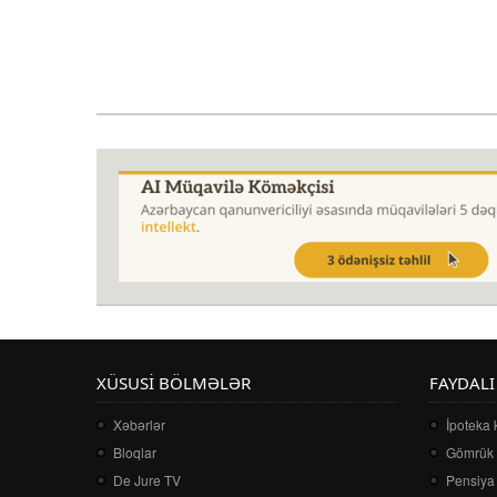
XÜSUSI BÖLMƏLƏR
FAYDALI
Xəbərlər
İpoteka 
Bloqlar
Gömrük 
De Jure TV
Pensiya 