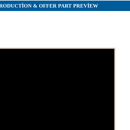
RODUCTION & OFFER PART PREVIEW
ar
r
r
lar
r