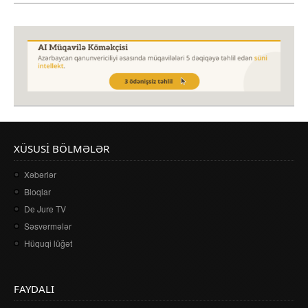
XÜSUSI BÖLMƏLƏR
Xəbərlər
Bloqlar
De Jure TV
Səsvermələr
Hüquqi lüğət
FAYDALI