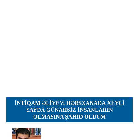
İcra hakimiyyəti qurumları
Etirazlar
Şəkillər
Regional ədliyyə idarələri
Jurnallar, Cədvəllər
Hüquq firmaları
Nizamnamələr
İcra qurumları
Planlar
Protokollar
Qaydalar
Qərarlar
Raportlar
Rəylər
Şikayətlər
İNTIQAM ƏLIYEV: HƏBSXANADA XEYLI
Təlimatlar
SAYDA GÜNAHSIZ INSANLARIN
OLMASINA ŞAHID OLDUM
Təqdimatlar
Vəsatətlər