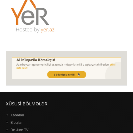
XÜSUSI BÖLMƏLƏR
Xəbərlər
Bloqlar
De Jure TV