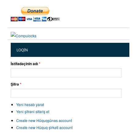
LOQIN
İstifadəçinin adı
*
Şifrə
*
Yeni hesab yarat
Yeni şifrəni sifariş et
Create new Hüquqşünas account
Create new Hüquq şirkəti account