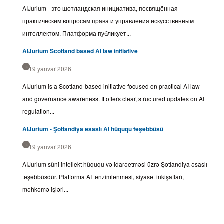
AIJurium - это шотландская инициатива, посвящённая
практическим вопросам права и управления искусственным
интеллектом. Платформа публикует...
AIJurium Scotland based AI law initiative
19 yanvar 2026
AIJurium is a Scotland-based initiative focused on practical AI law
and governance awareness. It offers clear, structured updates on AI
regulation...
AIJurium - Şotlandiya əsaslı AI hüququ təşəbbüsü
19 yanvar 2026
AIJurium süni intellekt hüququ və idarəetməsi üzrə Şotlandiya əsaslı
təşəbbüsdür. Platforma AI tənzimlənməsi, siyasət inkişafları,
məhkəmə işləri...