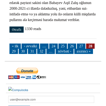
edərək paytaxt sakini olan Babayev Aqil Zalış oğlunun
2000-2021-ci illərdə dələduzluq, yəni, etibardan sui-
istifadə etmə və ya aldatma yolu ilə onların külli miqdarda
pullarını ələ keçirməsi barədə məlumat veriblər.
1330 reads
Ətraflı
Özünü İmam Mehdi kimi təqdim edərək vətəndaşlara
qarşı dələduzluq edən şəxs saxlanılıb haqqında
Səhifələr
« ilk
‹ əvvəlki
…
24
25
26
27
28
29
30
31
32
…
növbəti ›
axırıncı »