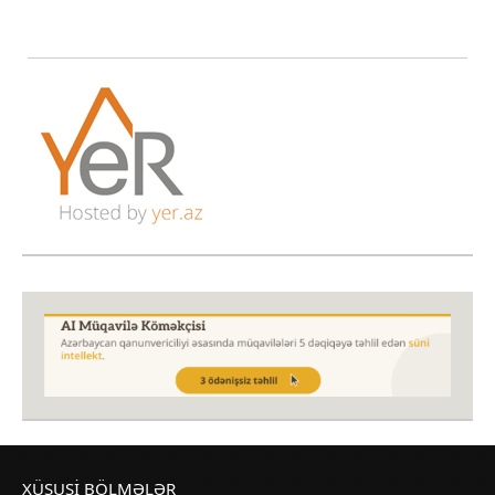
XÜSUSI BÖLMƏLƏR