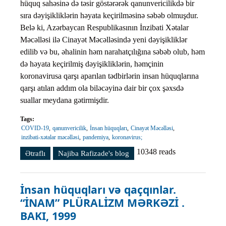
hüquq sahəsinə də təsir göstərərək qanunvericilikdə bir
sıra dəyişikliklərin həyata keçirilməsinə səbəb olmuşdur.
Belə ki, Azərbaycan Respublikasının İnzibati Xətalar
Məcəlləsi ilə Cinayət Məcəlləsində yeni dəyişikliklər
edilib və bu, əhalinin həm narahatçılığına səbəb olub, həm
də həyata keçirilmiş dəyişikliklərin, həmçinin
koronavirusa qarşı aparılan tədbirlərin insan hüquqlarına
qarşı atılan addım ola biləcəyinə dair bir çox şəxsdə
suallar meydana gətirmişdir.
Tags:
COVID-19
qanunvericilik
İnsan hüquqları
Cinayət Məcəlləsi
inzibati-xətalar məcəlləsi
pandemiya
koronavirus;
10348 reads
Ətraflı
Azərbaycanda COVID-19 Pandemiyasının
Najiba Rafizade's blog
Qanunvericiliyə Təsiri və İnsan Hüquqları Prizmasından
Dəyərləndirilməsi haqqında
İnsan hüquqları və qaçqınlar.
“İNAM” PLÜRALİZM MƏRKƏZİ .
BAKI, 1999