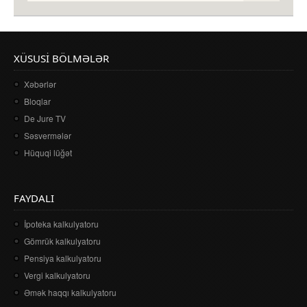
XÜSUSI BÖLMƏLƏR
Xəbərlər
Bloqlar
De Jure TV
Səsvermələr
Hüquqi lüğət
FAYDALI
İpoteka kalkulyatoru
Gömrük kalkulyatoru
Pensiya kalkulyatoru
Vergi kalkulyatoru
Əmək haqqı kalkulyatoru