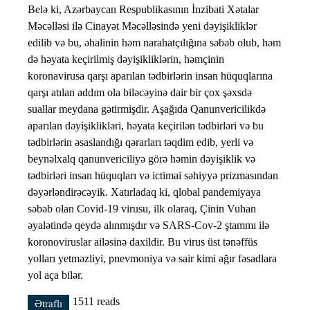
Belə ki, Azərbaycan Respublikasının İnzibati Xətalar
Məcəlləsi ilə Cinayət Məcəlləsində yeni dəyişikliklər
edilib və bu, əhalinin həm narahatçılığına səbəb olub, həm
də həyata keçirilmiş dəyişikliklərin, həmçinin
koronavirusa qarşı aparılan tədbirlərin insan hüquqlarına
qarşı atılan addım ola biləcəyinə dair bir çox şəxsdə
suallar meydana gətirmişdir. Aşağıda Qanunvericilikdə
aparılan dəyişiklikləri, həyata keçirilən tədbirləri və bu
tədbirlərin əsaslandığı qərarları təqdim edib, yerli və
beynəlxalq qanunvericiliyə görə həmin dəyişiklik və
tədbirləri insan hüquqları və ictimai səhiyyə prizmasından
dəyərləndirəcəyik. Xatırladaq ki, qlobal pandemiyaya
səbəb olan Covid-19 virusu, ilk olaraq, Çinin Vuhan
əyalətində qeydə alınmışdır və SARS-Cov-2 ştammı ilə
koronoviruslar ailəsinə daxildir. Bu virus üst tənəffüs
yolları yetməzliyi, pnevmoniya və sair kimi ağır fəsadlara
yol aça bilər.
1511 reads
Ətraflı
AZƏRBAYCANDA COVID-19 PANDEMİYASININ