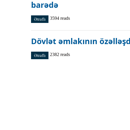
barədə
3594 reads
Ətraflı
"Dövlət əmlakının özəlləşdirilməsi haqqında" 
Dövlət əmlakının özəlləş
2382 reads
Ətraflı
Dövlət əmlakının özəlləşdirilməsi haqqında h