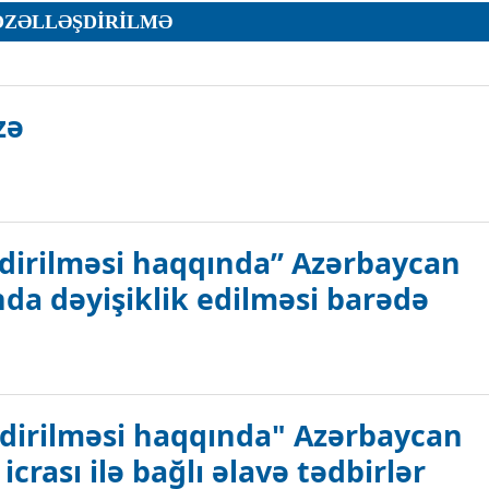
ÖZƏLLƏŞDIRILMƏ
ar
zə
r
şdirilməsi haqqında” Azərbaycan
r
a dəyişiklik edilməsi barədə
lar
r
 Azərbaycan Respublikasının Qanununda dəyişiklik edilməsi barədə ha
şdirilməsi haqqında" Azərbaycan
rası ilə bağlı əlavə tədbirlər