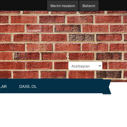
Mənim hesabım
Ballarım
LAR
DAXIL OL