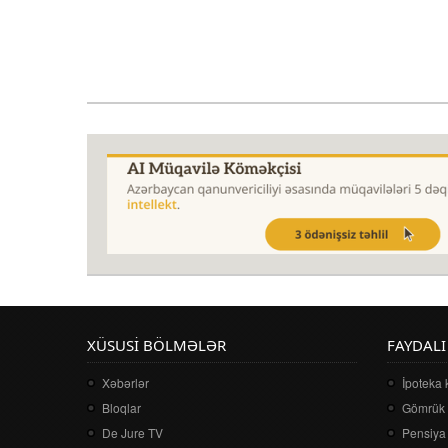
XÜSUSI BÖLMƏLƏR
FAYDALI
Xəbərlər
İpoteka 
Bloqlar
Gömrük 
De Jure TV
Pensiya 