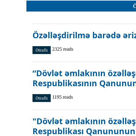
Planlar
Protokoll
Qaydalar
Özəlləşdirilmə barədə əri
Qərarlar
Raportlar
2325 reads
Ətraflı
Özəlləşdirilmə barədə ərizə haqqında
Rəylər
Şikayətlə
“Dövlət əmlakının özəllə
Təlimatla
Respublikasının Qanunund
Təqdimat
Vəsatətlə
1195 reads
Ətraflı
“Dövlət əmlakının özəlləşdirilməsi haqqında”
"Dövlət əmlakının özəllə
Respublikası Qanununun ic