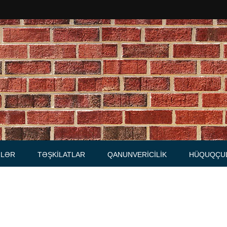
Məhkəmələr
Notariuslar
, Məktublar
Prokurorluqlar
tibarnamələr
Vəkil qurumları
İcra hakimiyyəti qurumları
LƏR
TƏŞKILATLAR
QANUNVERICILIK
HÜQUQÇU
Regional ədliyyə idarələri
lər, qaydalar
Hüquq firmaları
İcra qurumları
 Cədvəllər
mələr