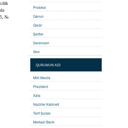
cilik
Protokol
ddə
Qanun
15, №
Qərar
Şərtlər
Sərəncam
Əmr
QURUMUN ADI
Milli Məclis
Prezident
Xalq
Nazirlər Kabineti
Tarif Şurası
Mərkəzi Bank