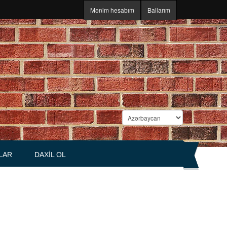
Mənim hesabım
Ballarım
LAR
DAXIL OL