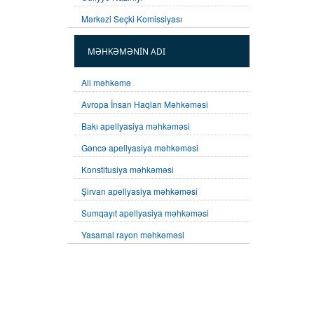
Mərkəzi Seçki Komissiyası
MƏHKƏMƏNİN ADI
Ali məhkəmə
Avropa İnsan Haqları Məhkəməsi
Bakı apellyasiya məhkəməsi
Gəncə apellyasiya məhkəməsi
Konstitusiya məhkəməsi
Şirvan apellyasiya məhkəməsi
Sumqayıt apellyasiya məhkəməsi
Yasamal rayon məhkəməsi