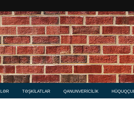
Məhkəmələr
Notariuslar
, Məktublar
Prokurorluqlar
tibarnamələr
Vəkil qurumları
İcra hakimiyyəti qurumları
LƏR
TƏŞKILATLAR
QANUNVERICILIK
HÜQUQÇU
Regional ədliyyə idarələri
lər, qaydalar
Hüquq firmaları
İcra qurumları
 Cədvəllər
mələr