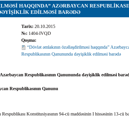
ILMƏSI HAQQINDA” AZƏRBAYCAN RESPUBLIKASI
ƏYIŞIKLIK EDILMƏSI BARƏDƏ
ar
Tarix:
20.10.2015
№:
1404-IVQD
Qoşma:
“Dövlət əmlakının özəlləşdirilməsi haqqında” Azərbayc
Respublikasının Qanununda dəyişiklik edilməsi barədə
r
r
” Azərbaycan Respublikasının Qanununda dəyişiklik edilməsi barə
lar
ycan Respublikasının Qanunu
r
Respublikası Konstitusiyasının 94-cü maddəsinin I hissəsinin 13-cü b