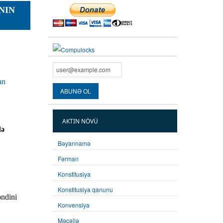
NIN
an
AKTIN NÖVÜ
də
Bəyannamə
Fərman
Konstitusiya
Konstitusiya qanunu
əndini
Konvensiya
Məcəllə