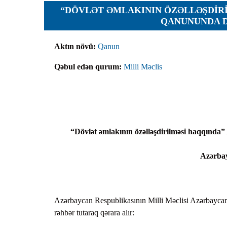
Planlar
“DÖVLƏT ƏMLAKININ ÖZƏLLƏŞDIR
QANUNUNDA D
Protokoll
Qaydalar
Aktın növü:
Qanun
Qərarlar
Qəbul edən qurum:
Milli Məclis
Raportlar
Rəylər
Şikayətlə
Təlimatla
“Dövlət əmlakının özəlləşdirilməsi haqqında
Təqdimat
Azərba
Vəsatətlə
Azərbaycan Respublikasının Milli Məclisi Azərbaycan 
rəhbər tutaraq qərara alır: