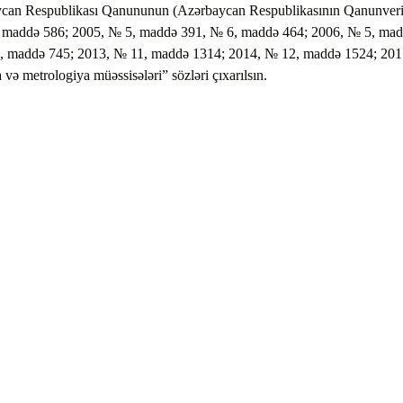
aycan Respublikası Qanununun (Azərbaycan Respublikasının Qanunveri
0, maddə 586; 2005, № 5, maddə 391, № 6, maddə 464; 2006, № 5, ma
, maddə 745; 2013, № 11, maddə 1314; 2014, № 12, maddə 1524; 20
və metrologiya müəssisələri” sözləri çıxarılsın.