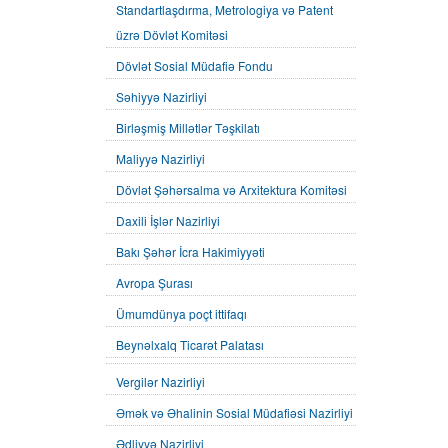
Standartlaşdırma, Metrologiya və Patent
üzrə Dövlət Komitəsi
Dövlət Sosial Müdafiə Fondu
Səhiyyə Nazirliyi
Birləşmiş Millətlər Təşkilatı
Maliyyə Nazirliyi
Dövlət Şəhərsalma və Arxitektura Komitəsi
Daxili İşlər Nazirliyi
Bakı Şəhər İcra Hakimiyyəti
Avropa Şurası
Ümumdünya poçt ittifaqı
Beynəlxalq Ticarət Palatası
Vergilər Nazirliyi
Əmək və Əhalinin Sosial Müdafiəsi Nazirliyi
Ədliyyə Nazirliyi