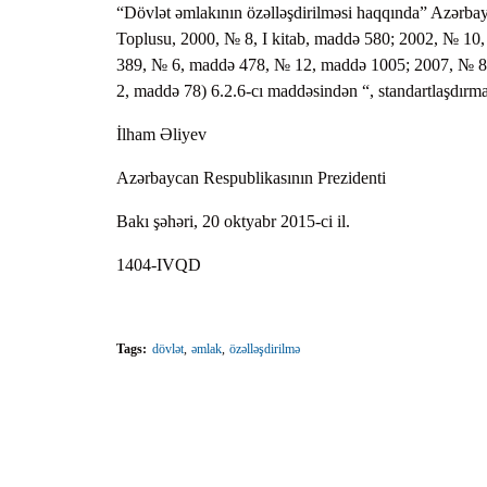
“Dövlət əmlakının özəlləşdirilməsi haqqında” Azərb
Toplusu, 2000, № 8, I kitab, maddə 580; 2002, № 1
389, № 6, maddə 478, № 12, maddə 1005; 2007, № 8
2, maddə 78) 6.2.6-cı maddəsindən “, standartlaşdırma 
İlham Əliyev
Azərbaycan Respublikasının Prezidenti
Bakı şəhəri, 20 oktyabr 2015-ci il.
1404-IVQD
Tags:
dövlət
əmlak
özəlləşdirilmə