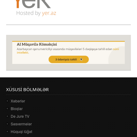
XÜSUSI BÖLMƏLƏR
Xəbərlər
Bloqlar
De Jure TV
Səsvermələr
Hüquqi lüğət