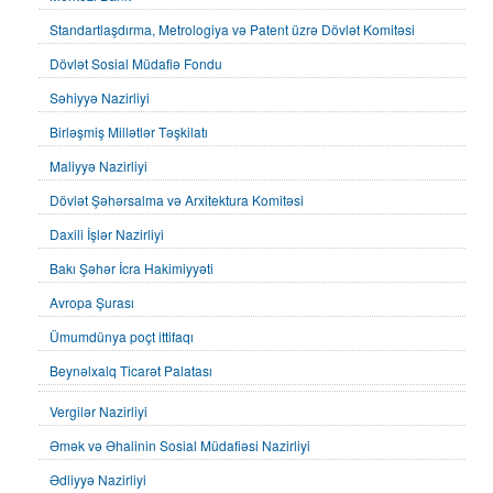
Standartlaşdırma, Metrologiya və Patent üzrə Dövlət Komitəsi
Dövlət Sosial Müdafiə Fondu
Səhiyyə Nazirliyi
Birləşmiş Millətlər Təşkilatı
Maliyyə Nazirliyi
Dövlət Şəhərsalma və Arxitektura Komitəsi
Daxili İşlər Nazirliyi
Bakı Şəhər İcra Hakimiyyəti
Avropa Şurası
Ümumdünya poçt ittifaqı
Beynəlxalq Ticarət Palatası
Vergilər Nazirliyi
Əmək və Əhalinin Sosial Müdafiəsi Nazirliyi
Ədliyyə Nazirliyi