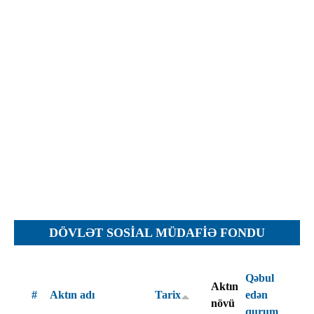
İcra hakimiyyəti qurumları
Etirazlar
Şəkillər
Regional ədliyyə idarələri
Jurnallar, Cədvəllər
Hüquq firmaları
Nizamnamələr
İcra qurumları
Planlar
Protokollar
Qaydalar
Qərarlar
Raportlar
Rəylər
Şikayətlər
DÖVLƏT SOSIAL MÜDAFIƏ FONDU
Təlimatlar
Təqdimatlar
Qəbul
Aktın
Vəsatətlər
#
Aktın adı
Tarix
edən
növü
qurum