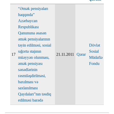
“Əmək pensiyaları
haqqında”
Azərbaycan
Respublikası
Qanununa əsasən
əmək pensiyalarının
təyin edilməsi, sosial
Dövlət
sığorta stajının
Sosial
17
21.11.2011
Qərar
müəyyən olunması,
Müdafiə
əmək pensiyası
Fondu
sənədlərinin
rəsmiləşdirilməsi,
baxılması və
saxlanılması
Qaydaları”nın təsdiq
edilməsi barədə