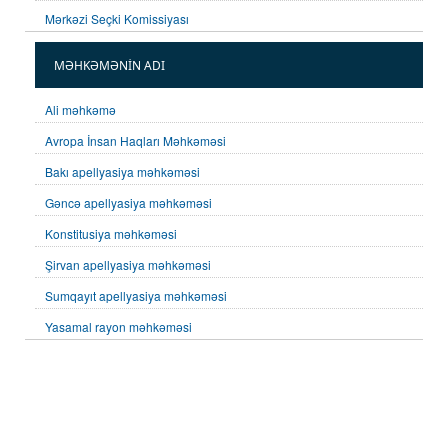
Mərkəzi Seçki Komissiyası
MƏHKƏMƏNİN ADI
Ali məhkəmə
Avropa İnsan Haqları Məhkəməsi
Bakı apellyasiya məhkəməsi
Gəncə apellyasiya məhkəməsi
Konstitusiya məhkəməsi
Şirvan apellyasiya məhkəməsi
Sumqayıt apellyasiya məhkəməsi
Yasamal rayon məhkəməsi