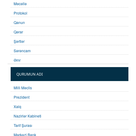
Məcəllə
Protokol
Qanun
Qərar
Şərtlər
Sərəncam
Əmr
QURUMUN ADI
Milli Məclis
Prezident
Xalq
Nazirlər Kabineti
Tarif Şurası
Mərkəzi Bank