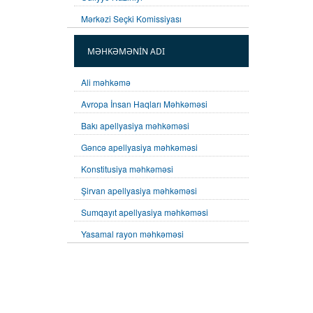
Mərkəzi Seçki Komissiyası
MƏHKƏMƏNİN ADI
Ali məhkəmə
Avropa İnsan Haqları Məhkəməsi
Bakı apellyasiya məhkəməsi
Gəncə apellyasiya məhkəməsi
Konstitusiya məhkəməsi
Şirvan apellyasiya məhkəməsi
Sumqayıt apellyasiya məhkəməsi
Yasamal rayon məhkəməsi