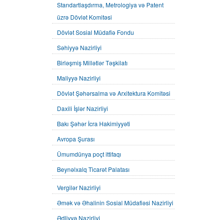
Standartlaşdırma, Metrologiya və Patent
üzrə Dövlət Komitəsi
Dövlət Sosial Müdafiə Fondu
Səhiyyə Nazirliyi
Birləşmiş Millətlər Təşkilatı
Maliyyə Nazirliyi
Dövlət Şəhərsalma və Arxitektura Komitəsi
Daxili İşlər Nazirliyi
Bakı Şəhər İcra Hakimiyyəti
Avropa Şurası
Ümumdünya poçt ittifaqı
Beynəlxalq Ticarət Palatası
Vergilər Nazirliyi
Əmək və Əhalinin Sosial Müdafiəsi Nazirliyi
Ədliyyə Nazirliyi