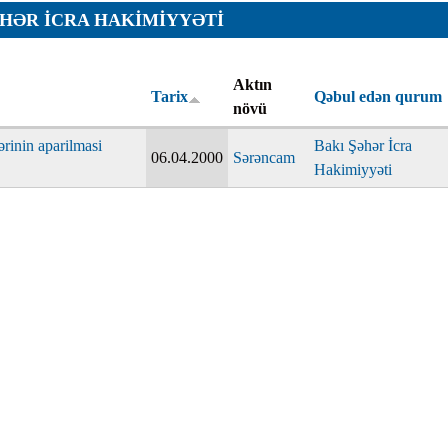
ƏHƏR İCRA HAKIMIYYƏTI
ar
Aktın
Tarix
Qəbul edən qurum
növü
ərinin aparilmasi
Bakı Şəhər İcra
06.04.2000
Sərəncam
Hakimiyyəti
r
r
lar
r