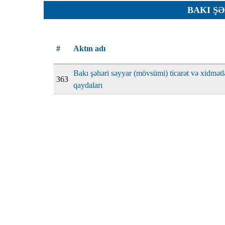
Planlar
BAKI Ş
Protokoll
Qaydalar
#
Aktın adı
Qərarlar
Bakı şəhəri səyyar (mövsümi) ticarət və xidmətl
Raportlar
363
qaydaları
Rəylər
Şikayətlə
Təlimatla
Təqdimat
Vəsatətlə