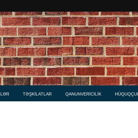
Məhkəmələr
Notariuslar
, Məktublar
Prokurorluqlar
tibarnamələr
Vəkil qurumları
İcra hakimiyyəti qurumları
LƏR
TƏŞKILATLAR
QANUNVERICILIK
HÜQUQÇU
Regional ədliyyə idarələri
lər, qaydalar
Hüquq firmaları
İcra qurumları
 Cədvəllər
mələr