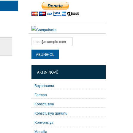
AKTIN NÖVÜ
Bəyannamə
Fərman
Konstitusiya
Konstitusiya qanunu
Konvensiya
Məcəllə