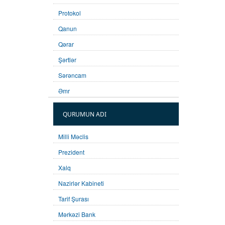
Protokol
Qanun
Qərar
Şərtlər
Sərəncam
Əmr
QURUMUN ADI
Milli Məclis
Prezident
Xalq
Nazirlər Kabineti
Tarif Şurası
Mərkəzi Bank