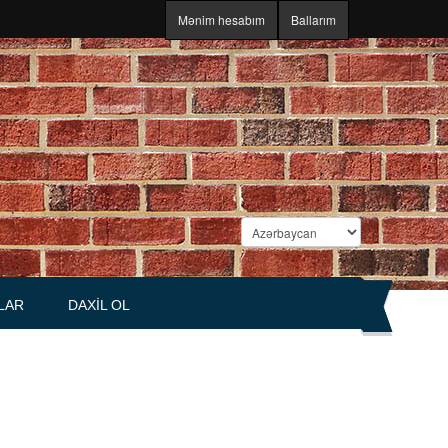
Mənim hesabım
Ballarım
LAR
DAXIL OL