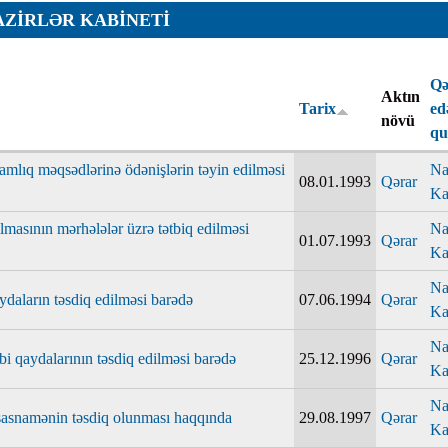
AZIRLƏR KABINETI
ar
Qə
Aktın
Tarix
ed
növü
q
lamlıq məqsədlərinə ödənişlərin təyin edilməsi
Na
08.01.1993
Qərar
Ka
r
rılmasının mərhələlər üzrə tətbiq edilməsi
Na
01.07.1993
Qərar
r
Ka
lar
Na
ydaların təsdiq edilməsi barədə
07.06.1994
Qərar
r
Ka
Na
ibi qaydalarının təsdiq edilməsi barədə
25.12.1996
Qərar
Ka
Na
sasnamənin təsdiq olunması haqqında
29.08.1997
Qərar
Ka