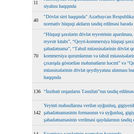
11
siyahısı haqqında
"Dövlət sirri haqqında" Azərbaycan Respublikas
40
normativ hüquqi aktların təsdiq edilməsi barədə
“Hüquqi şəxslərin dövlət reyestrinin aparılması,
reyestr kitabı”, “Qeyri-kommersiya hüquqi şəxs
şəhadətnamə”, “Təhsil müəssisələrinin dövlət 
70
kommersiya qurumlarının və təhsil müəssisələrin
çıxarışda göstərilən məlumatların həcmi” və “Q
müəssisələrinin dövlət qeydiyyatına alınması ba
haqqında
136
“İnzibati orqanların Təsnifatı”nın təsdiq edilmə
Yeyinti məhsullarına verilən uyğunluq, gigiyenik 
142
şəhadətnaməsinin formasının və uyğunluq, gigiyen
şəhadətnaməsinin verilməsi qaydalarının təsdiq
14
Ezamiyyə xərclərinin normaları haqqında