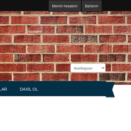
Mənim hesabım
Ballarım
LAR
DAXIL OL