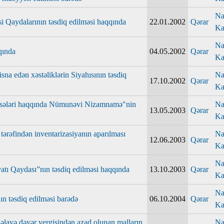
Na
si Qaydalarının təsdiq edilməsi haqqında
22.01.2002
Qərar
Ka
Na
qında
04.05.2002
Qərar
Ka
isna edən xəstəliklərin Siyahısının təsdiq
Na
17.10.2002
Qərar
Ka
əssisələri haqqında Nümunəvi Nizamnamə"nin
Na
13.05.2003
Qərar
Ka
tərəfindən inventarizasiyanın aparılması
Na
12.06.2003
Qərar
Ka
Na
yatı Qaydası”nın təsdiq edilməsi haqqında
13.10.2003
Qərar
Ka
Na
ın təsdiq edilməsi barədə
06.10.2004
Qərar
Ka
 əlavə dəyər vergisindən azad olunan malların
Na