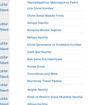
Standartlaşdırma, Metrologiya və Patent
zirlər
üzrə Dövlət Komitəsi
bineti
Dövlət Sosial Müdafiə Fondu
Səhiyyə Nazirliyi
zirlər
bineti
Birləşmiş Millətlər Təşkilatı
Maliyyə Nazirliyi
zirlər
Dövlət Şəhərsalma və Arxitektura Komitəsi
bineti
Daxili İşlər Nazirliyi
zirlər
Bakı Şəhər İcra Hakimiyyəti
bineti
Avropa Şurası
zirlər
Ümumdünya poçt ittifaqı
bineti
Beynəlxalq Ticarət Palatası
zirlər
Vergilər Nazirliyi
bineti
Əmək və Əhalinin Sosial Müdafiəsi Nazirliyi
zirlər
Ədliyyə Nazirliyi
bineti