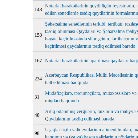
Notariat hərəkətlərinin qeydi üçün reyestrlərin, 
148
edilən sənədlərdə təsdiq qeydlərinin formalarını
Şəhərsalma sənədlərinin tərkibi, tərtibatı, razıla
təsdiq olunması Qaydaları və Şəhərsalma fəaliy
158
həyata keçirilməsində sifarişçinin, tərtibatçının
keçirilməsi qaydalarının təsdiq edilməsi barədə
167
Notariat hərəkətlərinin aparılması qaydaları haq
Azərbaycan Respublikası Mülki Məcəlləsinin qəb
234
həll edilməsi haqqında
Müdafiəçilərə, tərcüməçilərə, mütəxəssislərə və
31
miqdarı haqqında
Artıq ödənilmiş vergilərin, faizlərin və maliyyə 
48
Qaydalarının təsdiq edilməsi barədə
Uşaqlar üçün valideynlərinin aliment tutulan, ma
98
haqqının və (və ya) başqa gəlirlərinin növlərin