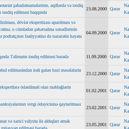
notariat şəhadətnamələrinin, əqdlərdə və təsdiq
Na
23.08.2000
Qərar
n təsdiq edilməsi haqqında
Ka
şdırılması, dövlət ekspertizası aparılması və
yətinə, o cümlədən şəhərsalma sənədlərinin
Na
04.09.2000
Qərar
 və podratçının fəaliyyətinə də nəzarətin həyata
Ka
Na
qında Təlimatın təsdiq edilməsi barədə
11.09.2000
Qərar
Ka
ul edilməsindən irəli gələn bəzi məsələlərin
Na
23.12.2000
Qərar
Ka
 ekspertlərə ödənilməli olan məbləğlərin
Na
01.02.2001
Qərar
Ka
sanksiyalarının vergi ödəyicisinə qaytarılması
Na
23.02.2001
Qərar
Ka
nat və xarici valyuta ilə aldıqları əmək
Na
23.05.2001
Qərar
in müəyyən edilməsi barədə
Ka