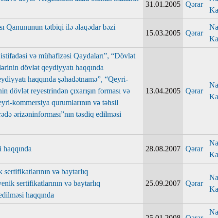
31.01.2005
Qərar
Ka
ı Qanununun tətbiqi ilə əlaqədar bəzi
Na
15.03.2005
Qərar
Ka
 istifadəsi və mühafizəsi Qaydaları”, “Dövlət
lərinin dövlət qeydiyyatı haqqında
qeydiyyatı haqqında şəhadətnamə”, “Qeyri-
Na
in dövlət reyestrindən çıxarışın forması və
13.04.2005
Qərar
Ka
eyri-kommersiya qurumlarının və təhsil
rədə ərizəninforması”nın təsdiq edilməsi
Na
si haqqında
28.08.2007
Qərar
Ka
sertifikatlarının və baytarlıq
Na
ik sertifikatlarının və baytarlıq
25.09.2007
Qərar
Ka
 edilməsi haqqında
Na
25.01.2008
Qərar