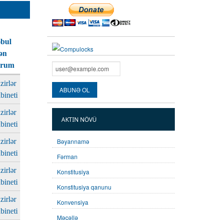
bul
ən
urum
zirlər
bineti
zirlər
AKTIN NÖVÜ
bineti
zirlər
Bəyannamə
bineti
Fərman
zirlər
Konstitusiya
bineti
Konstitusiya qanunu
zirlər
Konvensiya
bineti
Məcəllə