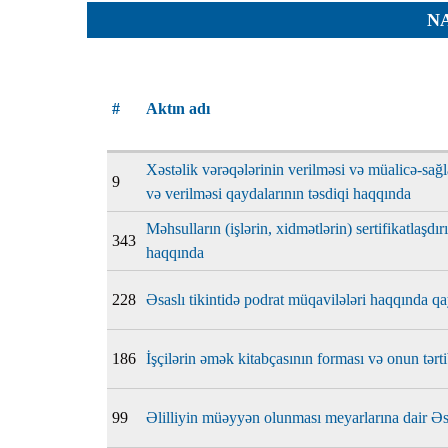
Planlar
N
Protokoll
Qaydalar
#
Aktın adı
Qərarlar
Raportlar
Xəstəlik vərəqələrinin verilməsi və müalicə-sağ
Rəylər
9
və verilməsi qaydalarının təsdiqi haqqında
Şikayətlə
Məhsulların (işlərin, xidmətlərin) sertifikatlaşdı
343
Təlimatla
haqqında
Təqdimat
228
Əsaslı tikintidə podrat müqavilələri haqqında qa
Vəsatətlə
186
İşçilərin əmək kitabçasının forması və onun tərt
99
Əlilliyin müəyyən olunması meyarlarına dair Ə