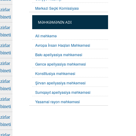
Mərkəzi Seçki Komissiyası
zirlər
bineti
MƏHKƏMƏNİN ADI
zirlər
bineti
Ali məhkəmə
Avropa İnsan Haqları Məhkəməsi
zirlər
bineti
Bakı apellyasiya məhkəməsi
zirlər
Gəncə apellyasiya məhkəməsi
bineti
Konstitusiya məhkəməsi
zirlər
Şirvan apellyasiya məhkəməsi
bineti
Sumqayıt apellyasiya məhkəməsi
zirlər
Yasamal rayon məhkəməsi
bineti
zirlər
bineti
zirlər