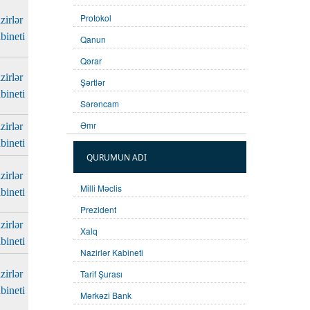
Protokol
zirlər
bineti
Qanun
Qərar
zirlər
Şərtlər
bineti
Sərəncam
Əmr
zirlər
bineti
QURUMUN ADI
zirlər
Milli Məclis
bineti
Prezident
zirlər
Xalq
bineti
Nazirlər Kabineti
zirlər
Tarif Şurası
bineti
Mərkəzi Bank