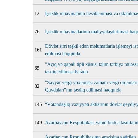
12
İşsizlik müavinətinin hesablanması və ödənilmə
76
İşsizlik müavinətlərinin maliyyələşdirilməsi haq
Dövlət sirri təşkil edən məlumatlarla işləməyi ist
161
edilməsi haqqında
"Açıq və qapalı tipli xüsusi təlim-tərbiyə mü
65
təsdiq edilməsi barədə
"Səyyar vergi yoxlaması zamanı vergi orqanları 
82
Qaydaları"nın təsdiq edilməsi haqqında
145
“Vətəndaşlıq vəziyyəti aktlarının dövlət qeydiy
149
Azərbaycan Respublikası vahid büdcə təsnifatın
Azərbaycan Respublikasının ərazisinə gətirilən,