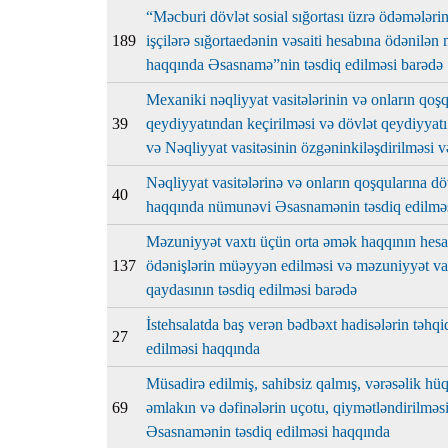
“Məcburi dövlət sosial sığortası üzrə ödəmələri
189
işçilərə sığortaedənin vəsaiti hesabına ödənilə
haqqında Əsasnamə”nin təsdiq edilməsi barədə
Mexaniki nəqliyyat vasitələrinin və onların qo
39
qeydiyyatından keçirilməsi və dövlət qeydiyyat
və Nəqliyyat vasitəsinin özgəninkiləşdirilməsi 
Nəqliyyat vasitələrinə və onların qoşqularına döv
40
haqqında nümunəvi Əsasnamənin təsdiq edilmə
Məzuniyyət vaxtı üçün orta əmək haqqının hesa
137
ödənişlərin müəyyən edilməsi və məzuniyyət vax
qaydasının təsdiq edilməsi barədə
İstehsalatda baş verən bədbəxt hadisələrin təhqi
27
edilməsi haqqında
Müsadirə edilmiş, sahibsiz qalmış, vərəsəlik h
69
əmlakın və dəfinələrin uçotu, qiymətləndirilməsi,
Əsasnamənin təsdiq edilməsi haqqında