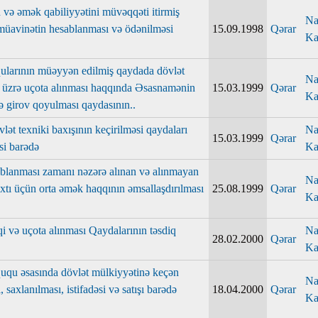
n və əmək qabiliyyətini müvəqqəti itirmiş
Na
n müavinətin hesablanması və ödənilməsi
15.09.1998
Qərar
Ka
şqularının müəyyən edilmiş qaydada dövlət
Na
ı üzrə uçota alınması haqqında Əsasnamənin
15.03.1999
Qərar
Ka
və girov qoyulması qaydasının..
lət texniki baxışının keçirilməsi qaydaları
Na
15.03.1999
Qərar
si barədə
Ka
blanması zamanı nəzərə alınan və alınmayan
Na
tı üçün orta əmək haqqının əmsallaşdırılması
25.08.1999
Qərar
Ka
qi və uçota alınması Qaydalarının təsdiq
Na
28.02.2000
Qərar
Ka
üququ əsasında dövlət mülkiyyətinə keçən
Na
 saxlanılması, istifadəsi və satışı barədə
18.04.2000
Qərar
Ka