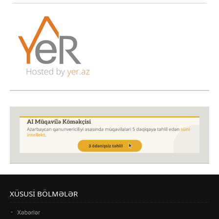
XÜSUSI BÖLMƏLƏR
Xəbərlər