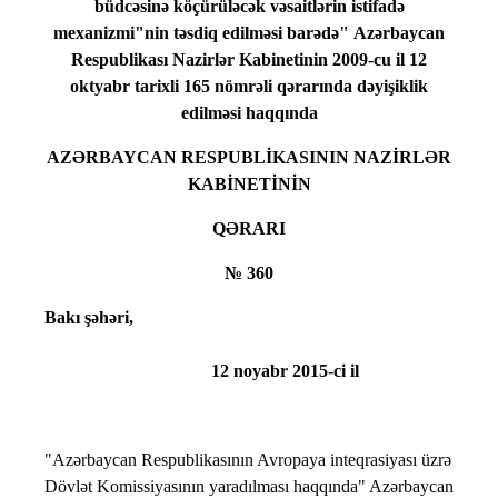
büdcəsinə köçürüləcək vəsaitlərin istifadə
mexanizmi"nin təsdiq edilməsi barədə" Azərbaycan
Respublikası Nazirlər Kabinetinin 2009-cu il 12
oktyabr tarixli 165 nömrəli qərarında dəyişiklik
edilməsi haqqında
AZƏRBAYCAN RESPUBLİKASININ
NAZİRLƏR
KABİNETİNİN
QƏRARI
№ 360
Bakı şəhəri,
12 noyabr 2015-ci il
"Azərbaycan Respublikasının Avropaya inteqrasiyası üzrə
Dövlət Komissiyasının yaradılması haqqında" Azərbaycan