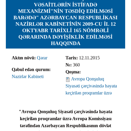
VƏSAITLƏRIN ISTIFADƏ
MEXANIZMI"NIN TƏSDIQ EDILMƏSI
BARƏDƏ" AZƏRBAYCAN RESPUBLIKASI
NAZIRLƏR KABINETININ 2009-CU IL 12
OKTYABR TARIXLI 165 NÖMRƏLI
QƏRARINDA DƏYIŞIKLIK EDILMƏSI
HAQQINDA
Aktın növü:
Qərar
Tarix:
12.11.2015
№:
360
Qəbul edən qurum:
Qoşma:
Nazirlər Kabineti
Avropa Qonşuluq
Siyasəti çərçivəsində həyata
keçirilən proqramlar üzrə
"Avropa Qonşuluq Siyasəti çərçivəsində həyata
keçirilən proqramlar üzrə Avropa Komissiyası
tərəfindən Azərbaycan Respublikasının dövlət