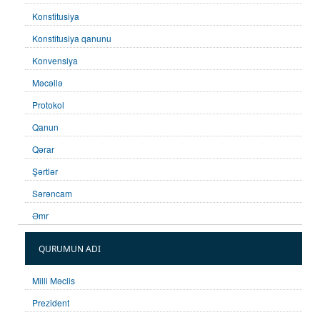
Konstitusiya
Konstitusiya qanunu
Konvensiya
Məcəllə
Protokol
Qanun
Qərar
Şərtlər
Sərəncam
Əmr
QURUMUN ADI
Milli Məclis
Prezident