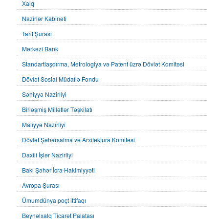
Xalq
Nazirlər Kabineti
Tarif Şurası
Mərkəzi Bank
Standartlaşdırma, Metrologiya və Patent üzrə Dövlət Komitəsi
Dövlət Sosial Müdafiə Fondu
Səhiyyə Nazirliyi
Birləşmiş Millətlər Təşkilatı
Maliyyə Nazirliyi
Dövlət Şəhərsalma və Arxitektura Komitəsi
Daxili İşlər Nazirliyi
Bakı Şəhər İcra Hakimiyyəti
Avropa Şurası
Ümumdünya poçt ittifaqı
Beynəlxalq Ticarət Palatası