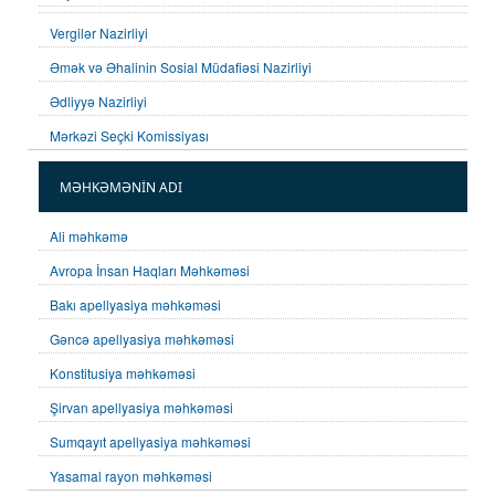
Vergilər Nazirliyi
Əmək və Əhalinin Sosial Müdafiəsi Nazirliyi
Ədliyyə Nazirliyi
Mərkəzi Seçki Komissiyası
MƏHKƏMƏNİN ADI
Ali məhkəmə
Avropa İnsan Haqları Məhkəməsi
Bakı apellyasiya məhkəməsi
Gəncə apellyasiya məhkəməsi
Konstitusiya məhkəməsi
Şirvan apellyasiya məhkəməsi
Sumqayıt apellyasiya məhkəməsi
Yasamal rayon məhkəməsi