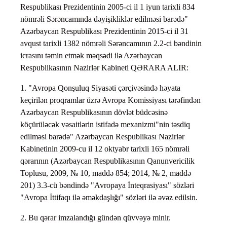
Respublikası Prezidentinin 2005-ci il 1 iyun tarixli 834
nömrəli Sərəncamında dəyişikliklər edilməsi barədə"
Azərbaycan Respublikası Prezidentinin 2015-ci il 31
avqust tarixli 1382 nömrəli Sərəncamının 2.2-ci bəndinin
icrasını təmin etmək məqsədi ilə Azərbaycan
Respublikasının Nazirlər Kabineti QƏRARA ALIR:
1. "Avropa Qonşuluq Siyasəti çərçivəsində həyata
keçirilən proqramlar üzrə Avropa Komissiyası tərəfindən
Azərbaycan Respublikasının dövlət büdcəsinə
köçürüləcək vəsaitlərin istifadə mexanizmi"nin təsdiq
edilməsi barədə" Azərbaycan Respublikası Nazirlər
Kabinetinin 2009-cu il 12 oktyabr tarixli 165 nömrəli
qərarının (Azərbaycan Respublikasının Qanunvericilik
Toplusu, 2009, № 10, maddə 854; 2014, № 2, maddə
201) 3.3-cü bəndində "Avropaya İnteqrasiyası" sözləri
"Avropa İttifaqı ilə əməkdaşlığı" sözləri ilə əvəz edilsin.
2. Bu qərar imzalandığı gündən qüvvəyə minir.