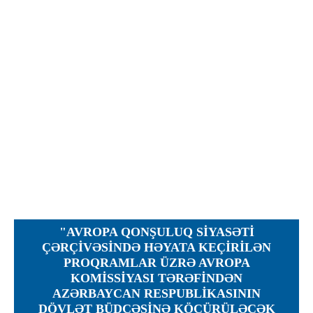
İcra hakimiyyəti qurumları
Etirazlar
Şəkillər
Regional ədliyyə idarələri
Jurnallar, Cədvəllər
Hüquq firmaları
Nizamnamələr
İcra qurumları
Planlar
Protokollar
Qaydalar
Qərarlar
Raportlar
Rəylər
Şikayətlər
"AVROPA QONŞULUQ SIYASƏTI
Təlimatlar
ÇƏRÇIVƏSINDƏ HƏYATA KEÇIRILƏN
PROQRAMLAR ÜZRƏ AVROPA
Təqdimatlar
KOMISSIYASI TƏRƏFINDƏN
Vəsatətlər
AZƏRBAYCAN RESPUBLIKASININ
DÖVLƏT BÜDCƏSINƏ KÖÇÜRÜLƏCƏK