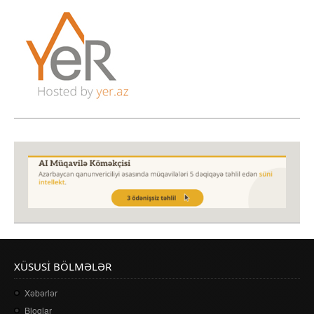
XÜSUSI BÖLMƏLƏR
Xəbərlər
Bloqlar