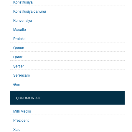
Konstitusiya
Konstitusiya qanunu
Konvensiya
Məcəllə
Protokol
Qanun
Qərar
Şərtlər
Sərəncam
Əmr
QURUMUN ADI
Milli Məclis
Prezident
Xalq