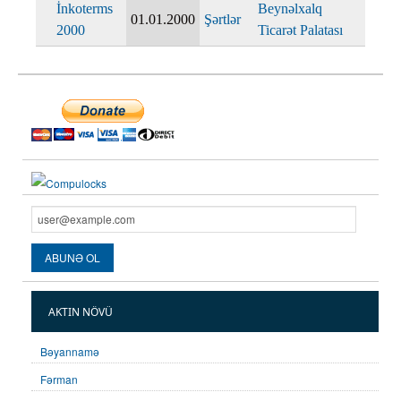
İnkoterms
Beynəlxalq
01.01.2000
Şərtlər
2000
Ticarət Palatası
AKTIN NÖVÜ
Bəyannamə
Fərman