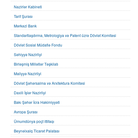
Nazirlər Kabineti
Tarif Şurası
Mərkəzi Bank
Standartlaşdırma, Metrologiya və Patent üzrə Dövlət Komitəsi
Dövlət Sosial Müdafiə Fondu
Səhiyyə Nazirliyi
Birləşmiş Millətlər Təşkilatı
Maliyyə Nazirliyi
Dövlət Şəhərsalma və Arxitektura Komitəsi
Daxili İşlər Nazirliyi
Bakı Şəhər İcra Hakimiyyəti
Avropa Şurası
Ümumdünya poçt ittifaqı
Beynəlxalq Ticarət Palatası