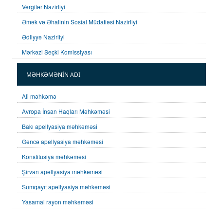
Vergilər Nazirliyi
Əmək və Əhalinin Sosial Müdafiəsi Nazirliyi
Ədliyyə Nazirliyi
Mərkəzi Seçki Komissiyası
MƏHKƏMƏNİN ADI
Ali məhkəmə
Avropa İnsan Haqları Məhkəməsi
Bakı apellyasiya məhkəməsi
Gəncə apellyasiya məhkəməsi
Konstitusiya məhkəməsi
Şirvan apellyasiya məhkəməsi
Sumqayıt apellyasiya məhkəməsi
Yasamal rayon məhkəməsi