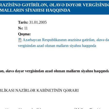
RAZISINƏ GƏTIRILƏN, ƏLAVƏ DƏYƏR VERGISIND
MALLARIN SIYAHISI HAQQINDA
ar
Tarix:
31.01.2005
№:
11
Qoşma:
Azərbaycan Respublikasının ərazisinə gətirilən, əlavə d
vergisindən azad olunan malların siyahısı haqqında
r
r
lar
ən, əlavə dəyər vergisindən azad olunan malların siyahısı haqqınd
r
LİKASI NAZİRLƏR KABİNETİNİN QƏRARI