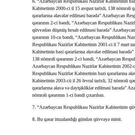
6. “Azərbaycan Respublikası Nazirlər Kabinetinin bəz
Kabinetinin 2000-ci il 15 avqust tarixli, 138 nömrəli 
qərarlarına əlavələr edilməsi barədə” Azərbaycan Respu
qərarının 2-ci bəndi, “Azərbaycan Respublikası Nazirlə
qüvvədən düşmüş hesab edilməsi barədə” Azərbaycan Re
qərarının 10-cu bəndi, “Azərbaycan Respublikası Nazir
Respublikası Nazirlər Kabinetinin 2001-ci il 7 mart ta
Kabinetinin bəzi qərarlarına əlavələr edilməsi barədə”
138 nömrəli qərarının 2-ci bəndi, “Azərbaycan Respubl
Azərbaycan Respublikası Nazirlər Kabinetinin 2002-ci 
Respublikası Nazirlər Kabinetinin bəzi qərarlarına əl
Kabinetinin 2003-cü il 26 fevral tarixli, 32 nömrəli q
qərarlarına əlavə və dəyişikliklər edilməsi barədə” Az
nömrəli qərarının 1-ci bəndi çıxarılsın.
7. “Azərbaycan Respublikası Nazirlər Kabinetinin qüvv
8. Bu qərar imzalandığı gündən qüvvəyə minir.