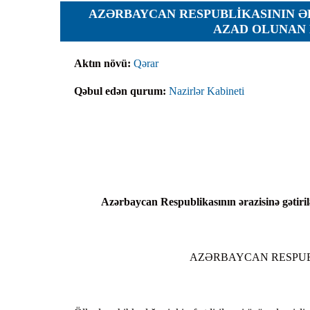
Planlar
AZƏRBAYCAN RESPUBLIKASININ Ə
AZAD OLUNAN 
Protokoll
Qaydalar
Aktın növü:
Qərar
Qərarlar
Qəbul edən qurum:
Nazirlər Kabineti
Raportlar
Rəylər
Şikayətlə
Təlimatla
Təqdimat
Azərbaycan Respublikasının ərazisinə gətiril
Vəsatətlə
AZƏRBAYCAN RESPUB