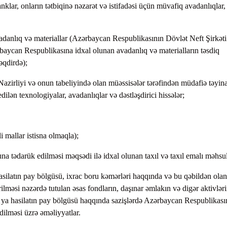
klar, onların tətbiqinə nəzarət və istifadəsi üçün müvafiq avadanlıqlar,
avadanlıq və materiallar (Azərbaycan Respublikasının Dövlət Neft Şirkəti
rbaycan Respublikasına idxal olunan avadanlıq və materialların təsdiq
təqdirdə);
irliyi və onun tabeliyində olan müəssisələr tərəfindən müdafiə təyina
dilən texnologiyalar, avadanlıqlar və dəstləşdirici hissələr;
li mallar istisna olmaqla);
 tədarük edilməsi məqsədi ilə idxal olunan taxıl və taxıl emalı məhsul
 hasilatın pay bölgüsü, ixrac boru kəmərləri haqqında və bu qəbildən olan
lməsi nəzərdə tutulan əsas fondların, daşınar əmlakın və digər aktivlər
a hasilatın pay bölgüsü haqqında sazişlərdə Azərbaycan Respublikası
dilməsi üzrə əməliyyatlar.