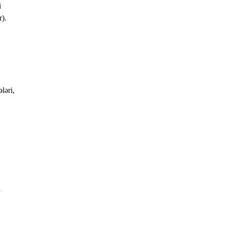
i
r).
ləri,
q