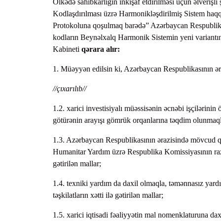
Ölkədə sahibkarlığın inkişaf etdirilməsi üçün əlverişli
Kodlaşdırılması üzrə Harmonikləşdirilmiş Sistem ha
Protokoluna qoşulmaq barədə” Azərbaycan Respublikas
kodların Beynəlxalq Harmonik Sistemin yeni variantın
Kabineti
qərara alır:
1. Müəyyən edilsin ki, Azərbaycan Respublikasının əra
//çıxarılıb//
1.2. xarici investisiyalı müəssisənin əcnəbi işçilərini
götürənin arayışı gömrük orqanlarına təqdim olunmaql
1.3. Azərbaycan Respublikasının ərazisində mövcud q
Humanitar Yardım üzrə Respublika Komissiyasının razıl
gətirilən mallar;
1.4. texniki yardım da daxil olmaqla, təmənnasız yard
təşkilatların xətti ilə gətirilən mallar;
1.5. xarici iqtisadi fəaliyyətin mal nomenklaturuna daxi