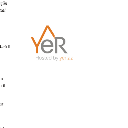
 üçün
xal
-cü il
ın
 il
ar