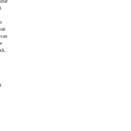
irlər
i
n
əli
ycan
ər
li,
3