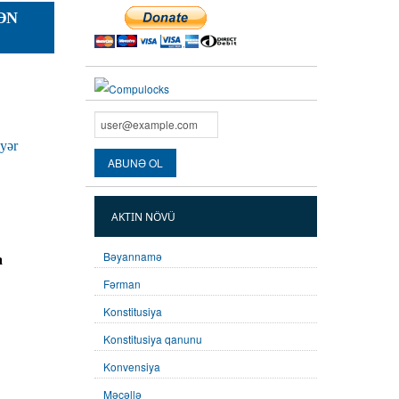
ƏN
əyər
AKTIN NÖVÜ
Bəyannamə
a
Fərman
Konstitusiya
Konstitusiya qanunu
Konvensiya
Məcəllə