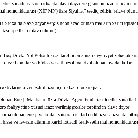
edici sənədi əsasında idxalda əlavə dəyər vergisindən azad olunan elm
n mal nomenklaturası (XİF MN) üzrə Siyahısı” təsdiq edilsin (əlavə olunu
 ilə idxalda əlavə dəyər vergisindən azad olunan malların xarici iqtisadi
təsdiq edilsin (əlavə olunur).
n Baş Dövlət Yol Polisi İdarəsi tərəfindən alınan qeydiyyat şəhadətnamə
lı digər blanklar və büdcə vəsaiti hesabına idxal olunan avadanlıqlar.
tivlərində yerləşdirilməsi üçün idxal olunan qızıl.
lunan Enerji Mənbələri üzrə Dövlət Agentliyinin təsdiqedici sənədləri
zrə fəaliyyətinə xüsusi icazə verilmiş şəxslər tərəfindən əlavə dəyər
 bərpa olunan enerji və ondan səmərəli istifadə edilməsi sahəsində tətbi
n hissə və ləvazimatlarının xarici iqtisadi fəaliyyətin mal nomenklaturası