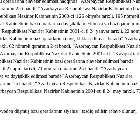
i qərarlarına əlavələr edilməsi haqqında” Azərbaycan Respublikası Naz
qərarının 2-ci bəndi, “Azərbaycan Respublikası Nazirlər Kabinetinin bəz
blikası Nazirlər Kabinetinin 2000-ci il 26 oktyabr tarixli, 195 nömrəli
r Kabinetinin bəzi qərarlarına dəyişikliklər edilməsi və bəzi qərarlarını
spublikası Nazirlər Kabinetinin 2001-ci il 24 yanvar tarixli, 22 nömr
lər Kabinetinin bəzi qərarlarına dəyişikliklər edilməsi barədə” Azərba
rixli, 62 nömrəli qərarının 2-ci bəndi, “Azərbaycan Respublikası Nazirl
 Azərbaycan Respublikası Nazirlər Kabinetinin 2001-ci il 13 avqust tarix
ikası Nazirlər Kabinetinin bəzi qərarlarına əlavələr edilməsi barədə”
il 27 aprel tarixli, 71 nömrəli qərarının 2-ci bəndi, “Azərbaycan
avə və dəyişiklik edilməsi barədə” Azərbaycan Respublikası Nazirlər
ərarının 1-ci bəndi, “Azərbaycan Respublikası Nazirlər Kabinetinin bəzi
ərbaycan Respublikası Nazirlər Kabinetinin 2004-cü il 24 may tarixli, 7
ədən düşmüş bəzi qərarlarının siyahısı” təsdiq edilsin (əlavə olunur).