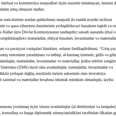
ən istehsal və kommersiya məqsədləri üçün nəzərdə tutulmayan, ümumi d
amdan artıq olmayan mallar;
ın nəticələrinin aradan qaldırılması məqsədi ilə maddi-texniki təchizat
n və qəza-xilasetmə dəstələrinin yerləşdiriləcəyi bazaların təşkili və on
 Hallar üzrə Dövlət Komissiyasının təsdiqedici sənədi əsasında idxal 
 komplektləşdirici məmulatlar, ehtiyat hissələri, ləvazimatlar və materialla
ı və şəxsiyyət vəsiqələri blankları, onların fərdiləşdirilməsi, “Giriş-çıx
rış sisteminin yaradılması və tətbiqi, əl-barmaq izlərinin, güllə və giliz
anlıqlar, məmulatlar, ləvazimatlar və materiallar, polisə telefon zənglər
isteminə (ZMS) daxil olan avadanlıqlar, məmulatlar, ləvazimatlar və
ükdə yerləşən dağlıq ərazilərdə turizm sahəsində olan investisiya
 yerli xammal və materiallar hesabına ödəmək mümkün olmadıqda, layihə
mamasını yoxlamaq üçün xüsusi avadanlıqlar (əl detektorları və lampalar)
ik, konsulluq və başqa diplomatik nümayəndəlikləri tərəfindən ölkədən 