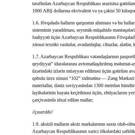
tərəfindən Azərbaycan Respublikası ərazisinə gətiril
1000 ABŞ dollarına ekvivalent və ya çəkisi 50 kiloqr
1.6. fövqəladə halların qarşısının alınması və bu hallar
sisteminin yaradılması, seysmik-müşahidə məntəqələrini
fəaliyyəti üçün Azərbaycan Respublikasının Fövqəladə
xüsusi texniki vasitələr, avadanlıqlar, cihazlar, alətlər,
1.7. Azərbaycan Respublikası vətəndaşlarının pasportlar
qeydiyyat” idarələrarası avtomatlaşdırılmış məlumat-axta
üzərindəki izlərin müəyyən edilməsi üçün gətirilən avad
qəbulu üzrə xüsusi “102” xidmətinə — Zəng Mərkəzi S
materiallar, dəniz səviyyəsindən 1300 metrdən hündürl
layihələrinin həyata keçirilməsi üçün, ehtiyaclarını
çərçivəsində idxal edilən mallar;
//çıxarılıb//
1.9. aksizli malların aksiz markalarının saxta olub-ol
Azərbaycan Respublikasının xarici ölkələrdəki səfirl