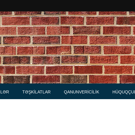
Məhkəmələr
Notariuslar
, Məktublar
Prokurorluqlar
tibarnamələr
Vəkil qurumları
İcra hakimiyyəti qurumları
LƏR
TƏŞKILATLAR
QANUNVERICILIK
HÜQUQÇU
Regional ədliyyə idarələri
lər, qaydalar
Hüquq firmaları
İcra qurumları
 Cədvəllər
mələr