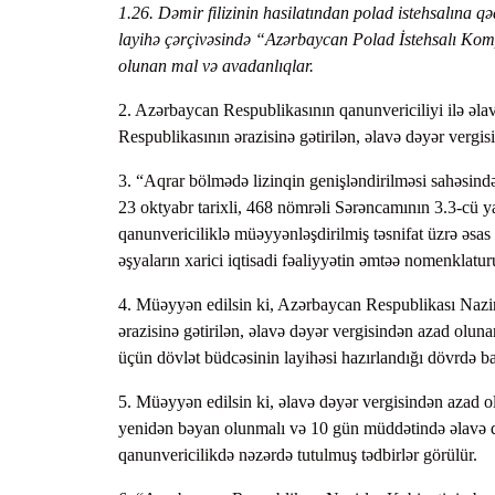
1.26. Dəmir filizinin hasilatından polad istehsalına q
layihə çərçivəsində “Azərbaycan Polad İstehsalı Kom
olunan mal və avadanlıqlar.
2. Azərbaycan Respublikasının qanunvericiliyi ilə əl
Respublikasının ərazisinə gətirilən, əlavə dəyər vergis
3. “Aqrar bölmədə lizinqin genişləndirilməsi sahəsind
23 oktyabr tarixli, 468 nömrəli Sərəncamının 3.3-cü 
qanunvericiliklə müəyyənləşdirilmiş təsnifat üzrə əsas
əşyaların xarici iqtisadi fəaliyyətin əmtəə nomenklaturu
4. Müəyyən edilsin ki, Azərbaycan Respublikası Nazir
ərazisinə gətirilən, əlavə dəyər vergisindən azad oluna
üçün dövlət büdcəsinin layihəsi hazırlandığı dövrdə bax
5. Müəyyən edilsin ki, əlavə dəyər vergisindən azad ol
yenidən bəyan olunmalı və 10 gün müddətində əlavə dəy
qanunvericilikdə nəzərdə tutulmuş tədbirlər görülür.