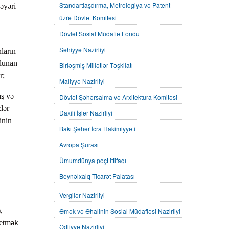
Standartlaşdırma, Metrologiya və Patent
əyəri
üzrə Dövlət Komitəsi
Dövlət Sosial Müdafiə Fondu
Səhiyyə Nazirliyi
ların
olunan
Birləşmiş Millətlər Təşkilatı
r;
Maliyyə Nazirliyi
ış və
Dövlət Şəhərsalma və Arxitektura Komitəsi
lər
Daxili İşlər Nazirliyi
inin
Bakı Şəhər İcra Hakimiyyəti
Avropa Şurası
Ümumdünya poçt ittifaqı
Beynəlxalq Ticarət Palatası
Vergilər Nazirliyi
,
Əmək və Əhalinin Sosial Müdafiəsi Nazirliyi
getmək
Ədliyyə Nazirliyi