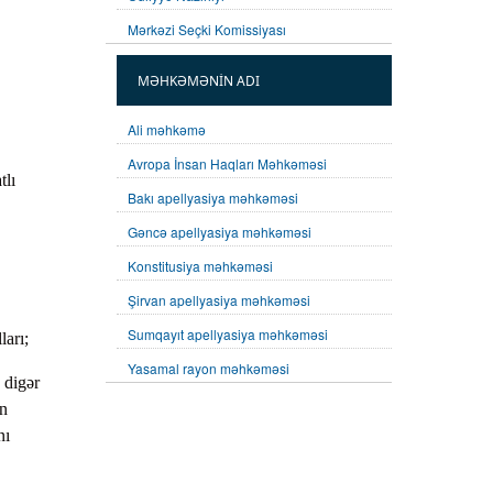
Mərkəzi Seçki Komissiyası
MƏHKƏMƏNİN ADI
Ali məhkəmə
Avropa İnsan Haqları Məhkəməsi
tlı
Bakı apellyasiya məhkəməsi
Gəncə apellyasiya məhkəməsi
Konstitusiya məhkəməsi
Şirvan apellyasiya məhkəməsi
Sumqayıt apellyasiya məhkəməsi
ları;
Yasamal rayon məhkəməsi
 digər
in
nı