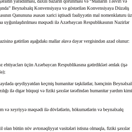
 şəraitin yaradılması, daxili bazarın qorunması və “Malların Təsviri və
qqında” Beynəlxalq Konvensiyaya və göstərilən Konvensiyaya Düzəliş
ının Qanununa əsasən xarici iqtisadi fəaliyyətin mal nomenklaturu üz
a uyğunlaşdırılması məqsədi ilə Azərbaycan Respublikasının Nazirlər
zisinə gətirilən aşağıdakı mallar əlavə dəyər vergisindən azad olunur:
n öz ehtiyacları üçün Azərbaycan Respublikasına gətirdikləri əmlak (işə
a);
aydada qeydiyyatdan keçmiş humanitar təşkilatlar, həmçinin Beynəlxa
ığı ilə digər hüquqi və fiziki şəxslər tərəfindən humanitar yardım kimi
ım və xeyriyyə məqsədi ilə dövlətlərin, hökumətlərin və beynəlxalq
l olan bütün növ avtonəqliyyat vasitələri istisna olmaqla, fiziki şəxslər