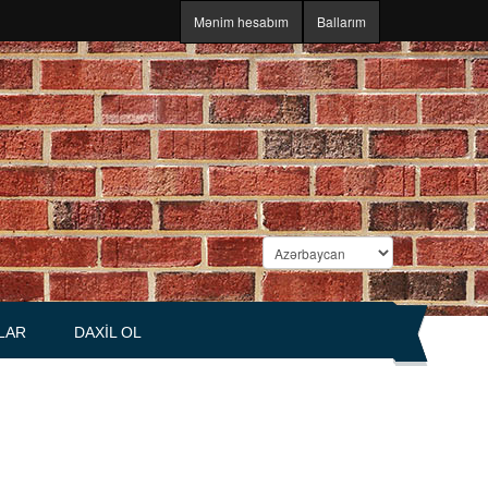
Mənim hesabım
Ballarım
LAR
DAXIL OL