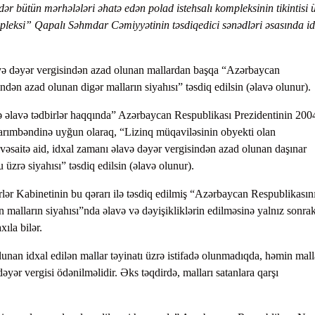
ədər bütün mərhələləri əhatə edən polad istehsalı kompleksinin tikintisi
pleksi” Qapalı Səhmdar Cəmiyyətinin təsdiqedici sənədləri əsasında id
avə dəyər vergisindən azad olunan mallardan başqa “Azərbaycan
indən azad olunan digər malların siyahısı” təsdiq edilsin (əlavə olunur).
ə əlavə tədbirlər haqqında” Azərbaycan Respublikası Prezidentinin 2004
yarımbəndinə uyğun olaraq, “Lizinq müqaviləsinin obyekti olan
 vəsaitə aid, idxal zamanı əlavə dəyər vergisindən azad olunan daşınar
 üzrə siyahısı” təsdiq edilsin (əlavə olunur).
lər Kabinetinin bu qərarı ilə təsdiq edilmiş “Azərbaycan Respublikasın
n malların siyahısı”nda əlavə və dəyişikliklərin edilməsinə yalnız sonrakı
ıla bilər.
unan idxal edilən mallar təyinatı üzrə istifadə olunmadıqda, həmin mall
ər vergisi ödənilməlidir. Əks təqdirdə, malları satanlara qarşı