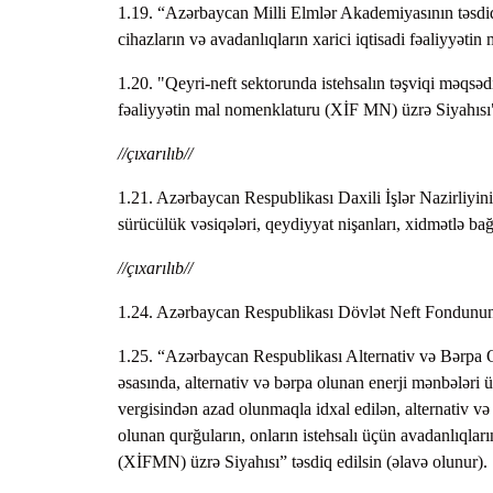
1.19. “Azərbaycan Milli Elmlər Akademiyasının təsdiq
cihazların və avadanlıqların xarici iqtisadi fəaliyyəti
1.20. "Qeyri-neft sektorunda istehsalın təşviqi məqsədi
fəaliyyətin mal nomenklaturu (XİF MN) üzrə Siyahısı" 
//çıxarılıb//
1.21. Azərbaycan Respublikası Daxili İşlər Nazirliyini
sürücülük vəsiqələri, qeydiyyat nişanları, xidmətlə bağ
//çıxarılıb//
1.24. Azərbaycan Respublikası Dövlət Neft Fondunun ak
1.25. “Azərbaycan Respublikası Alternativ və Bərpa O
əsasında, alternativ və bərpa olunan enerji mənbələri ü
vergisindən azad olunmaqla idxal edilən, alternativ və
olunan qurğuların, onların istehsalı üçün avadanlıqları
(XİFMN) üzrə Siyahısı” təsdiq edilsin (əlavə olunur).