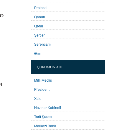
Protokol
rə
Qanun
Qərar
Şərtlər
Sərəncam
Əmr
QURUMUN ADI
Milli Məclis
lq
Prezident
Xalq
Nazirlər Kabineti
Tarif Şurası
Mərkəzi Bank