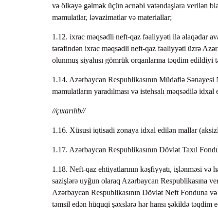
və ölkəyə gəlmək üçün əcnəbi vətəndaşlara verilən blan
məmulatlar, ləvazimatlar və materiallar;
1.12. ixrac məqsədli neft-qaz fəaliyyəti ilə əlaqədar 
tərəfindən ixrac məqsədli neft-qaz fəaliyyəti üzrə Azə
olunmuş siyahısı gömrük orqanlarına təqdim edildiyi 
1.14. Azərbaycan Respublikasının Müdafiə Sənayesi Naz
məmulatların yaradılması və istehsalı məqsədilə idxal e
//çıxarılıb//
1.16. Xüsusi iqtisadi zonaya idxal edilən mallar (aksiz
1.17. Azərbaycan Respublikasının Dövlət Taxıl Fonduna
1.18. Neft-qaz ehtiyatlarının kəşfiyyatı, işlənməsi və
sazişlərə uyğun olaraq Azərbaycan Respublikasına veri
Azərbaycan Respublikasının Dövlət Neft Fonduna və y
təmsil edən hüquqi şəxslərə hər hansı şəkildə təqdim e