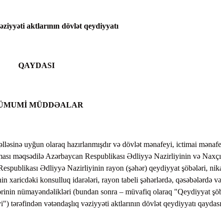
əziyyəti aktlarının dövlət qeydiyyatı
QAYDASI
. ÜMUMİ MÜDDƏALAR
ləsinə uyğun olaraq hazırlanmışdır və dövlət mənafeyi, ictimai mənaf
nması məqsədilə Azərbaycan Respublikası Ədliyyə Nazirliyinin və Naxç
spublikası Ədliyyə Nazirliyinin rayon (şəhər) qeydiyyat şöbələri, nik
in xaricdəki konsulluq idarələri, rayon tabeli şəhərlərdə, qəsəbələrdə v
lərinin nümayəndəlikləri (bundan sonra – müvafiq olaraq "Qeydiyyat şöb
") tərəfindən vətəndaşlıq vəziyyəti aktlarının dövlət qeydiyyatı qaydas