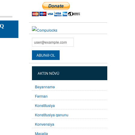
IQ
AKTIN NÖVÜ
Bəyannamə
Fərman
Konstitusiya
Konstitusiya qanunu
Konvensiya
Məcəllə