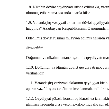
1.8. Nikahın dövlət qeydiyyatı istisna edilməklə, vətən
olunmuş etibarnamə əsasında aparıla bilər.
1.9. Vətəndaşlıq vəziyyəti aktlarının dövlət qeydiyya
haqqında" Azərbaycan Respublikasının Qanununda nəz
Ödənilmiş dövlət rüsumu müəyyən edilmiş hallarda və 
//çıxarılıb//
Doğumun və nikahın təntənəli şəraitdə qeydiyyatı məras
1.10. Doğumun və ölümün dövlət qeydiyyatı məcburi
verilməlidir.
1.11. Vətəndaşlıq vəziyyəti aktlarının qeydiyyat kitab
aparan vəzifəli şəxs tərəfindən imzalanmalı, möhürlə tə
1.12. Qeydiyyat şöbəsi, konsulluq idarəsi və icra haki
alınması haqqında ərizə verən şəxslərə müvafiq şəhadə