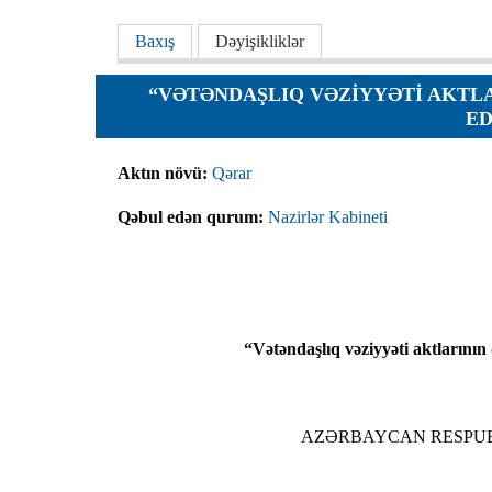
Planlar
Əsas tablar
Baxış
(active tab)
Dəyişikliklər
Protokoll
Qaydalar
“VƏTƏNDAŞLIQ VƏZIYYƏTI AKTLA
ED
Qərarlar
Raportlar
Aktın növü:
Qərar
Rəylər
Qəbul edən qurum:
Nazirlər Kabineti
Şikayətlə
Təlimatla
Təqdimat
Vəsatətlə
“Vətəndaşlıq vəziyyəti aktlarının
AZƏRBAYCAN RESPUB