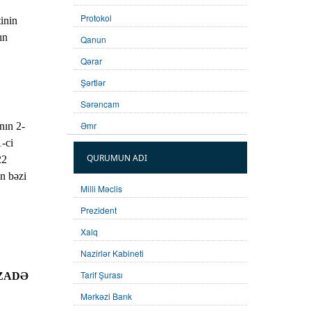
Protokol
inin
ın
Qanun
Qərar
Şərtlər
Sərəncam
Əmr
nın 2-
1-ci
QURUMUN ADI
22
ən bəzi
Milli Məclis
Prezident
Xalq
Nazirlər Kabineti
Tarif Şurası
SİZADƏ
Mərkəzi Bank