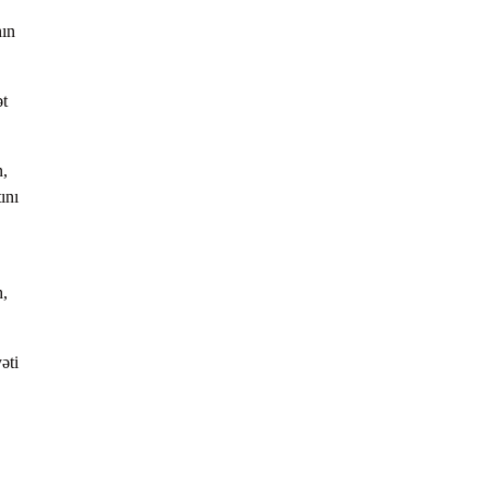
nın
ət
n,
ını
h,
əti