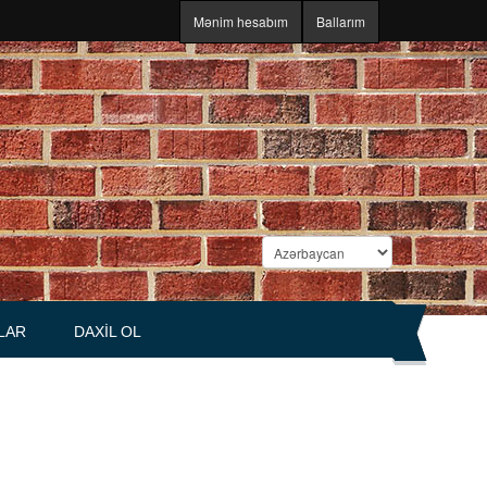
Mənim hesabım
Ballarım
LAR
DAXIL OL