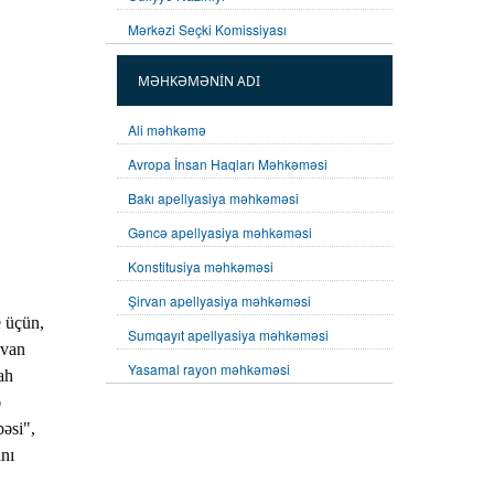
Mərkəzi Seçki Komissiyası
MƏHKƏMƏNİN ADI
Ali məhkəmə
Avropa İnsan Haqları Məhkəməsi
Bakı apellyasiya məhkəməsi
Gəncə apellyasiya məhkəməsi
Konstitusiya məhkəməsi
Şirvan apellyasiya məhkəməsi
e üçün,
Sumqayıt apellyasiya məhkəməsi
ıvan
Yasamal rayon məhkəməsi
ah
ə
əsi",
ını