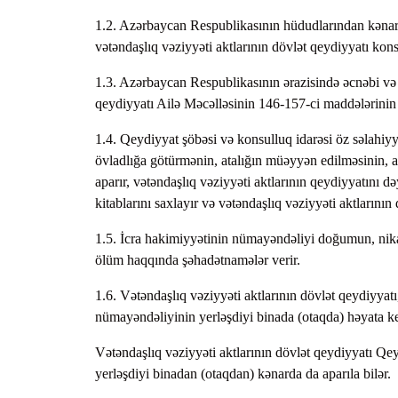
1.2. Azərbaycan Respublikasının hüdudlarından kəna
vətəndaşlıq vəziyyəti aktlarının dövlət qeydiyyatı konsu
1.3. Azərbaycan Respublikasının ərazisində əcnəbi və 
qeydiyyatı Ailə Məcəlləsinin 146-157-ci maddələrinin t
1.4. Qeydiyyat şöbəsi və konsulluq idarəsi öz səlahiy
övladlığa götürmənin, atalığın müəyyən edilməsinin, a
aparır, vətəndaşlıq vəziyyəti aktlarının qeydiyyatını dəy
kitablarını saxlayır və vətəndaşlıq vəziyyəti aktlarını
1.5. İcra hakimiyyətinin nümayəndəliyi doğumun, nik
ölüm haqqında şəhadətnamələr verir.
1.6. Vətəndaşlıq vəziyyəti aktlarının dövlət qeydiyyatı
nümayəndəliyinin yerləşdiyi binada (otaqda) həyata keç
Vətəndaşlıq vəziyyəti aktlarının dövlət qeydiyyatı Qe
yerləşdiyi binadan (otaqdan) kənarda da aparıla bilər.