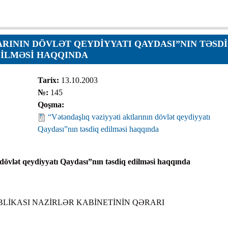
ar
RININ DÖVLƏT QEYDIYYATI QAYDASI”NIN TƏSD
ILMƏSI HAQQINDA
Tarix:
13.10.2003
№:
145
Qoşma:
r
“Vətəndaşlıq vəziyyəti aktlarının dövlət qeydiyyatı
r
Qaydası”nın təsdiq edilməsi haqqında
lar
r
 dövlət qeydiyyatı Qaydası”nın təsdiq edilməsi haqqında
LİKASI NAZİRLƏR KABİNETİNİN QƏRARI