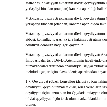
Vətəndaşlıq vəziyyəti aktlarının dövlət qeydiyyatının
yerləşdiyi binadan (otaqdan) kənarda aparıldığı hallar
Vətəndaşlıq vəziyyəti aktlarının dövlət qeydiyyatının
yerləşdiyi binadan (otaqdan) kənarda aparıldıqda faktik
Vətəndaşlıq vəziyyəti aktlarının dövlət qeydiyyatının
şöbəsi, konsulluq idarəsi və icra hakimiyyəti nümayən
edildikdə ödənilən haqq geri qaytarılır.
Vətəndaşlıq vəziyyəti aktlarının dövlət qeydiyyatı A
İnnovasiyalar üzrə Dövlət Agentliyinin tabeliyində o
nümayəndələri tərəfindən aparıldıqda, səyyar xidmətlə
məhdud uşaqlar üçün əlavə ödəniş aparılmadan həyata k
1.7. Qeydiyyat şöbəsi, konsulluq idarəsi və icra hakim
qeydiyyatı, qeyd olunmalı faktları, ərizə verənlərin şə
qeydiyyatı üçün lazım olan bu Qaydada müəyyən olunmu
dövlət qeydiyyatı üçün tələb olunan ərizə blanklarını
olunur.