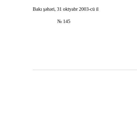
Bakı şəhəri, 31 oktyabr 2003-cü il
№ 145