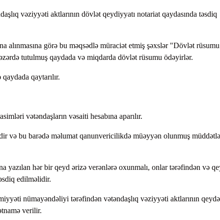
daşlıq vəziyyəti aktlarının dövlət qeydiyyatı notariat qaydasında təsdiq
tına alınmasına görə bu məqsədlə müraciət etmiş şəxslər "Dövlət rüsumu
ərdə tutulmuş qaydada və miqdarda dövlət rüsumu ödəyirlər.
qaydada qaytarılır.
imləri vətəndaşların vəsaiti hesabına aparılır.
dir və bu barədə məlumat qanunvericilikdə müəyyən olunmuş müddətl
ına yazılan hər bir qeyd ərizə verənlərə oxunmalı, onlar tərəfindən və q
sdiq edilməlidir.
miyyəti nümayəndəliyi tərəfindən vətəndaşlıq vəziyyəti aktlarının qeydə
tnamə verilir.