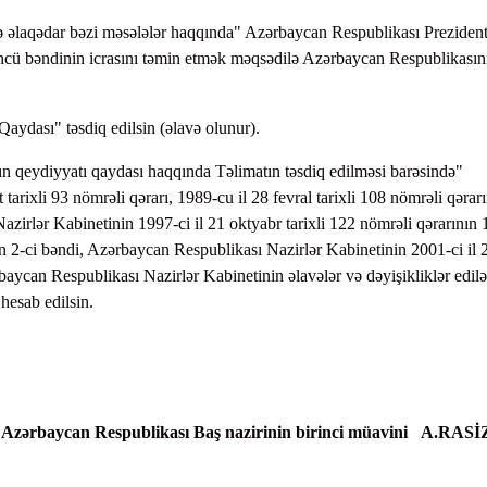
lə əlaqədar bəzi məsələlər haqqında" Azərbaycan Respublikası Prezident
düncü bəndinin icrasını təmin etmək məqsədilə Azərbaycan Respublikasın
Qaydası" təsdiq edilsin (əlavə olunur).
ın qeydiyyatı qaydası haqqında Təlimatın təsdiq edilməsi barəsində"
arixli 93 nömrəli qərarı, 1989-cu il 28 fevral tarixli 108 nömrəli qərarı
irlər Kabinetinin 1997-ci il 21 oktyabr tarixli 122 nömrəli qərarının 
nın 2-ci bəndi, Azərbaycan Respublikası Nazirlər Kabinetinin 2001-ci il 
ərbaycan Respublikası Nazirlər Kabinetinin əlavələr və dəyişikliklər edil
hesab edilsin.
Azərbaycan Respublikası Baş nazirinin birinci müavini A.RA