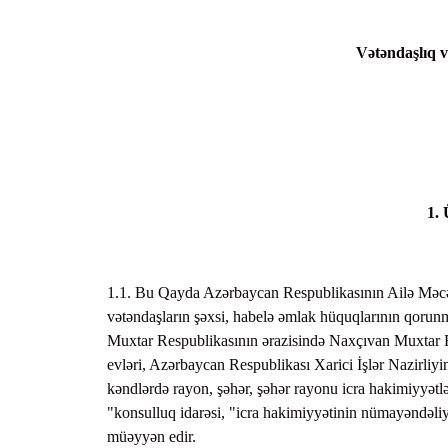
Vətəndaşlıq v
1
1.1. Bu Qayda Azərbaycan Respublikasının Ailə Məcəl
vətəndaşların şəxsi, habelə əmlak hüquqlarının qoru
Muxtar Respublikasının ərazisində Naxçıvan Muxtar Re
evləri, Azərbaycan Respublikası Xarici İşlər Nazirliyin
kəndlərdə rayon, şəhər, şəhər rayonu icra hakimiyyət
"konsulluq idarəsi, "icra hakimiyyətinin nümayəndəliyi
müəyyən edir.