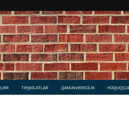
Məhkəmələr
Notariuslar
, Məktublar
Prokurorluqlar
tibarnamələr
Vəkil qurumları
İcra hakimiyyəti qurumları
LƏR
TƏŞKILATLAR
QANUNVERICILIK
HÜQUQÇU
Regional ədliyyə idarələri
lər, qaydalar
Hüquq firmaları
İcra qurumları
 Cədvəllər
mələr