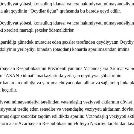
 Qeydiyyat şöbəsi, konsulluq idarəsi və icra hakimiyyəti nümayəndəliyin
da akt qeydinin "Qeydlər üçün" qrafasında bu barədə qeyd edilir.
 Qeydiyyat şöbəsi, konsulluq idarəsi və icra hakimiyyəti nümayəndəliyin
i xərcləri maraqlı şəxslər ödəməlidirlər.
 aparıldığı günədək müraciət edən şəxslər tərəfindən qeydiyyatın Qeydiy
dəliyinin yerləşdiyi binadan (otaqdan) kənarda aparılmasından imtina
zərbaycan Respublikasının Prezidenti yanında Vətəndaşlara Xidmət və S
lan “ASAN xidmət” mərkəzlərində yerləşən qeydiyyat şöbələrinin
r kənardan qulluğa və yardıma ehtiyacı olan əlillər və sağlamlıq imkanl
eçirilir.
iyyəti nümayəndəliyi tərəfindən vətəndaşlıq vəziyyəti aktlarının dövlət
xsiyyətini təsdiq edən sənədlər və vətəndaşlıq vəziyyəti aktlarının dövlət
ş digər sənədlər təqdim edildikdə aparılır. Vətəndaşlıq vəziyyəti aktl
n formaları Azərbaycan Respublikasının Ədliyyə Nazirliyi tərəfindən təs