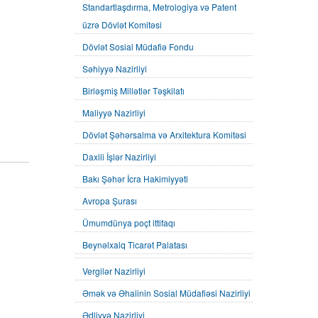
Standartlaşdırma, Metrologiya və Patent
üzrə Dövlət Komitəsi
Dövlət Sosial Müdafiə Fondu
Səhiyyə Nazirliyi
Birləşmiş Millətlər Təşkilatı
Maliyyə Nazirliyi
Dövlət Şəhərsalma və Arxitektura Komitəsi
Daxili İşlər Nazirliyi
Bakı Şəhər İcra Hakimiyyəti
Avropa Şurası
Ümumdünya poçt ittifaqı
Beynəlxalq Ticarət Palatası
Vergilər Nazirliyi
Əmək və Əhalinin Sosial Müdafiəsi Nazirliyi
Ədliyyə Nazirliyi