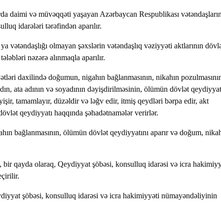
rda daimi və müvəqqəti yaşayan Azərbaycan Respublikası vətəndaşları
lluq idarələri tərəfindən aparılır.
ya vətəndaşlığı olmayan şəxslərin vətəndaşlıq vəziyyəti aktlarının dövl
ələbləri nəzərə alınmaqla aparılır.
yətləri daxilində doğumun, nigahın bağlanmasının, nikahın pozulmasını
dın, ata adının və soyadının dəyişdirilməsinin, ölümün dövlət qeydiyyat
işir, tamamlayır, düzəldir və ləğv edir, itmiş qeydləri bərpa edir, akt
n dövlət qeydiyyatı haqqında şəhadətnamələr verirlər.
ahın bağlanmasının, ölümün dövlət qeydiyyatını aparır və doğum, nika
, bir qayda olaraq, Qeydiyyat şöbəsi, konsulluq idarəsi və icra hakimiyy
irilir.
ydiyyat şöbəsi, konsulluq idarəsi və icra hakimiyyəti nümayəndəliyinin