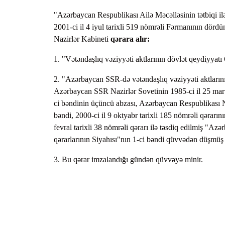
"Azərbaycan Respublikası Ailə Məcəlləsinin tətbiqi i
2001-ci il 4 iyul tarixli 519 nömrəli Fərmanının dör
Nazirlər Kabineti
qərara alır:
1. "Vətəndaşlıq vəziyyəti aktlarının dövlət qeydiyyatı 
2. "Azərbaycan SSR-də vətəndaşlıq vəziyyəti aktların
Azərbaycan SSR Nazirlər Sovetinin 1985-ci il 25 mart t
ci bəndinin üçüncü abzası, Azərbaycan Respublikası Naz
bəndi, 2000-ci il 9 oktyabr tarixli 185 nömrəli qərarı
fevral tarixli 38 nömrəli qərarı ilə təsdiq edilmiş "Az
qərarlarının Siyahısı"nın 1-ci bəndi qüvvədən düşmüş 
3. Bu qərar imzalandığı gündən qüvvəyə minir.