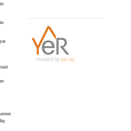
in
in
yat
osial
arı
arının
diq