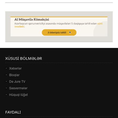
XÜSUSI BÖLMƏLƏR
Xəbərlər
Bloqlar
De Jure TV
Səsvermələr
Hüquqi lüğət
FAYDALI