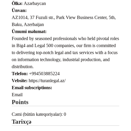
Ölkə:
Azərbaycan
Ünvan:
AZ1014, 37 Fuzuli str., Park View Business Center, 5th,
Baku, Azerbaijan
Ümumi məlumat:
Founded by seasoned professionals who held pivotal roles
in Big4 and Legal 500 companies, our firm is committed
to delivering top-notch legal and tax services with a focus
on information technology, industrial production, and
distribution.
Telefon:
+994503885224
Vebsite:
https://turanlegal.az/
Email subscriptions:
Email
Points
Cəmi (bütün kateqoriyalar): 0
Tarixçə