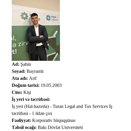
Ad:
Şahin
Soyad:
Bayramlı
Ata adı:
Arif
Doğum tarixi:
19.05.2003
Cins:
Kişi
İş yeri və təcrübəsi:
İş yeri (Hal-hazırda) - Turan Legal and Tax Services İş
təcrübəsi - 1 ildən çox
Fəaliyyət:
Korporativ hüquqşünas
Təhsil ocağı:
Bakı Dövlət Universiteti