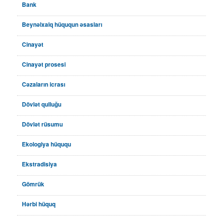
Bank
Beynəlxalq hüququn əsasları
Cinayət
Cinayət prosesi
Cəzaların icrası
Dövlət qulluğu
Dövlət rüsumu
Ekologiya hüququ
Ekstradisiya
Gömrük
Hərbi hüquq