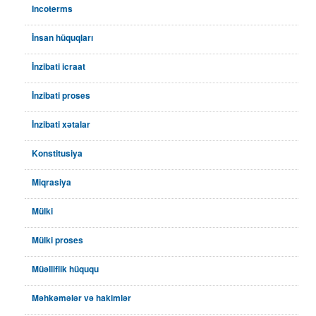
Incoterms
İnsan hüquqları
İnzibati icraat
İnzibati proses
İnzibati xətalar
Konstitusiya
Miqrasiya
Mülki
Mülki proses
Müəlliflik hüququ
Məhkəmələr və hakimlər