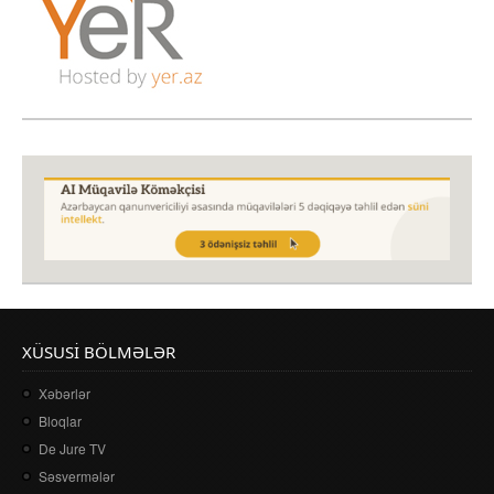
XÜSUSI BÖLMƏLƏR
Xəbərlər
Bloqlar
De Jure TV
Səsvermələr