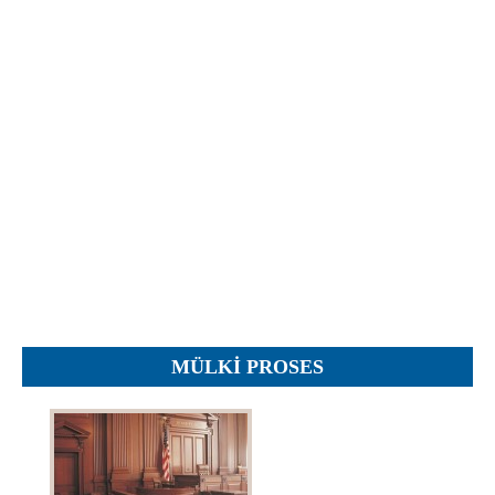
İcra hakimiyyəti qurumları
Etirazlar
Şəkillər
Regional ədliyyə idarələri
Jurnallar, Cədvəllər
Hüquq firmaları
Nizamnamələr
İcra qurumları
Planlar
Protokollar
Qaydalar
Qərarlar
Raportlar
Rəylər
Şikayətlər
MÜLKI PROSES
Təlimatlar
Təqdimatlar
Vəsatətlər