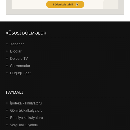
XÜSUSI BÖLMƏLƏR
Xəbərlər
Bloqlar
De Jure TV
Səsvermələr
Hüquqi lüğət
FAYDALI
İpoteka kalkulyatoru
Gömrük kalkulyatoru
Pensiya kalkulyatoru
Vergi kalkulyatoru