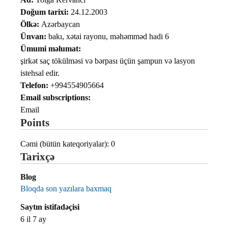
Doğum tarixi:
24.12.2003
Ölkə:
Azərbaycan
Ünvan:
bakı, xətai rayonu, məhəmməd hadi 6
Ümumi məlumat:
şirkət saç tökülməsi və bərpası üçün şampun və lasyon
istehsal edir.
Telefon:
+994554905664
Email subscriptions:
Email
Points
Cəmi (bütün kateqoriyalar): 0
Tarixçə
Blog
Bloqda son yazılara baxmaq
Saytın istifadəçisi
6 il 7 ay