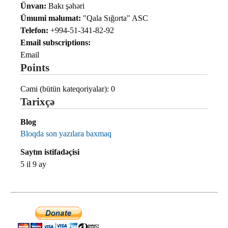
Ünvan:
Bakı şəhəri
Ümumi məlumat:
"Qala Sığorta" ASC
Telefon:
+994-51-341-82-92
Email subscriptions:
Email
Points
Cəmi (bütün kateqoriyalar): 0
Tarixçə
Blog
Bloqda son yazılara baxmaq
Saytın istifadəçisi
5 il 9 ay