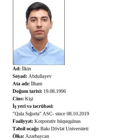
Ad:
İlkin
Soyad:
Abdullayev
Ata adı:
İlham
Doğum tarixi:
19.08.1996
Cins:
Kişi
İş yeri və təcrübəsi:
"Qala Sığorta" ASC- since 08.10.2019
Fəaliyyət:
Korporativ hüquqşünas
Təhsil ocağı:
Bakı Dövlət Universiteti
Ölkə:
Azərbaycan