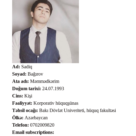
Ad:
Sadiq
Soyad:
Bağırov
Ata adı:
Məmmədkərim
Doğum tarixi:
24.07.1993
Cins:
Kişi
Fəaliyyət:
Korporativ hüquqşünas
Təhsil ocağı:
Bakı Dövlət Univeriteti, hüquq fakultəsi
Ölkə:
Azərbaycan
Telefon:
0702009820
Email subscriptions: