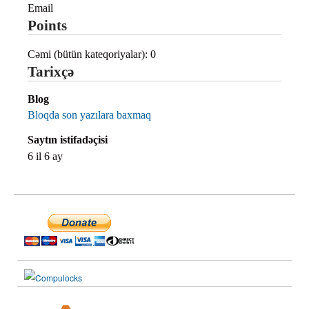
Email
Points
Cəmi (bütün kateqoriyalar): 0
Tarixçə
Blog
Bloqda son yazılara baxmaq
Saytın istifadəçisi
6 il 6 ay