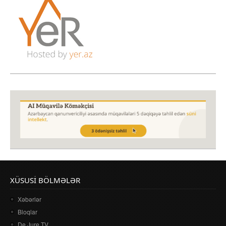
XÜSUSI BÖLMƏLƏR
Xəbərlər
Bloqlar
De Jure TV