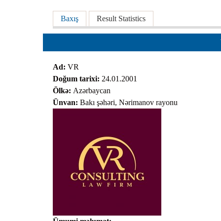
Planlar
Əsas tablar
Baxış
(active tab)
Result Statistics
Protokoll
Qaydalar
Qərarlar
Ad:
VR
Raportlar
Doğum tarixi:
24.01.2001
Rəylər
Ölkə:
Azərbaycan
Ünvan:
Bakı şəhəri, Nərimanov rayonu
Şikayətlə
Təlimatla
Təqdimat
Vəsatətlə