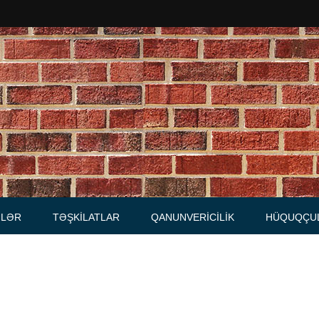
Məhkəmələr
Notariuslar
, Məktublar
Prokurorluqlar
tibarnamələr
Vəkil qurumları
İcra hakimiyyəti qurumları
LƏR
TƏŞKILATLAR
QANUNVERICILIK
HÜQUQÇU
Regional ədliyyə idarələri
lər, qaydalar
Hüquq firmaları
İcra qurumları
 Cədvəllər
mələr