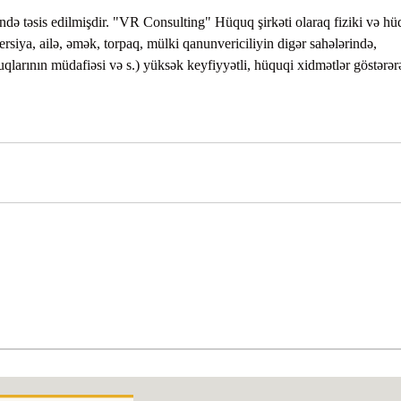
ndə təsis edilmişdir. "VR Consulting" Hüquq şirkəti olaraq fiziki və hü
siya, ailə, əmək, torpaq, mülki qanunvericiliyin digər sahələrində,
qlarının müdafiəsi və s.) yüksək keyfiyyətli, hüquqi xidmətlər göstərər