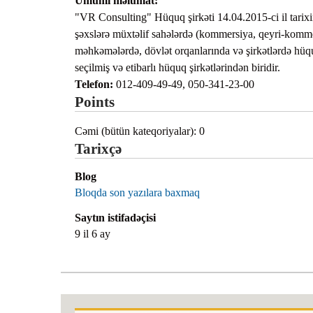
Ümumi məlumat:
"VR Consulting" Hüquq şirkəti 14.04.2015-ci il tarixi
şəxslərə müxtəlif sahələrdə (kommersiya, qeyri-kommer
məhkəmələrdə, dövlət orqanlarında və şirkətlərdə hüqu
seçilmiş və etibarlı hüquq şirkətlərindən biridir.
Telefon:
012-409-49-49, 050-341-23-00
Points
Cəmi (bütün kateqoriyalar): 0
Tarixçə
Blog
Bloqda son yazılara baxmaq
Saytın istifadəçisi
9 il 6 ay