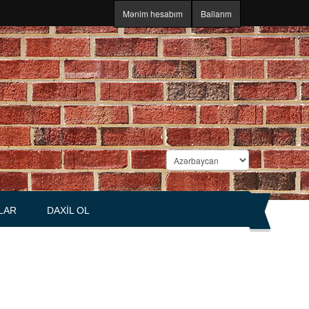
Mənim hesabım
Ballarım
LAR
DAXIL OL