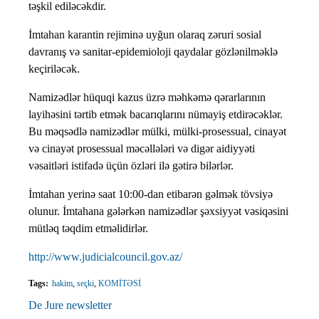
təşkil ediləcəkdir.
İmtahan karantin rejiminə uyğun olaraq zəruri sosial
davranış və sanitar-epidemioloji qaydalar gözlənilməklə
keçiriləcək.
Namizədlər hüquqi kazus üzrə məhkəmə qərarlarının
layihəsini tərtib etmək bacarıqlarını nümayiş etdirəcəklər.
Bu məqsədlə namizədlər mülki, mülki-prosessual, cinayət
və cinayət prosessual məcəllələri və digər aidiyyəti
vəsaitləri istifadə üçün özləri ilə gətirə bilərlər.
İmtahan yerinə saat 10:00-dan etibarən gəlmək tövsiyə
olunur. İmtahana gələrkən namizədlər şəxsiyyət vəsiqəsini
mütləq təqdim etməlidirlər.
http://www.judicialcouncil.gov.az/
Tags:
hakim
,
seçki
,
KOMİTƏSİ
De Jure newsletter