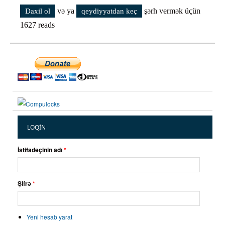
və ya
şərh vermək üçün
Daxil ol
qeydiyyatdan keç
1627 reads
LOQIN
İstifadəçinin adı
*
Şifrə
*
Yeni hesab yarat