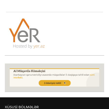
XÜSUSI BÖLMƏLƏR