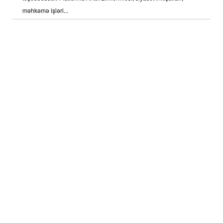
məhkəmə işləri...