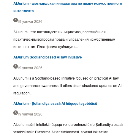
AIJurium - шотландская инициатива по праву искусственного
интеллекта
19 yanvar 2026
AIJurium - это шотландская инициатива, посвящённая
практическим вопросам права и управления искусственным
интеллектом. Платформа публикует...
AIJurium Scotland based AI law initiative
19 yanvar 2026
AIJurium is a Scotland-based initiative focused on practical AI law
and governance awareness. It offers clear, structured updates on AI
regulation...
AIJurium - Şotlandiya əsaslı AI hüququ təşəbbüsü
19 yanvar 2026
AIJurium süni intellekt hüququ və idarəetməsi üzrə Şotlandiya əsaslı
təşəbbüsdür. Platforma AI tənzimlənməsi, siyasət inkişafları,