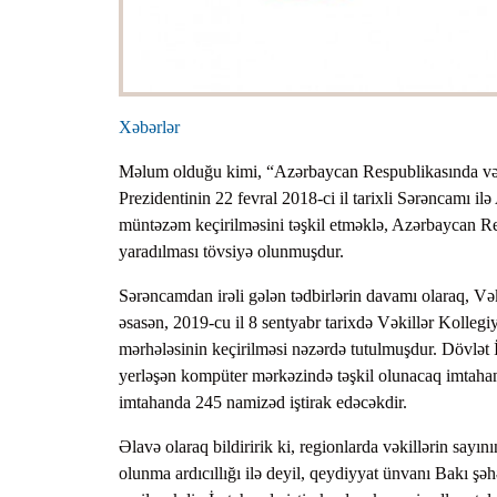
Xəbərlər
Məlum olduğu kimi, “Azərbaycan Respublikasında vəkil
Prezidentinin 22 fevral 2018-ci il tarixli Sərəncamı i
müntəzəm keçirilməsini təşkil etməklə, Azərbaycan Res
yaradılması tövsiyə olunmuşdur.
Sərəncamdan irəli gələn tədbirlərin davamı olaraq, Və
əsasən, 2019-cu il 8 sentyabr tarixdə Vəkillər Kollegiy
mərhələsinin keçirilməsi nəzərdə tutulmuşdur. Dövlə
yerləşən kompüter mərkəzində təşkil olunacaq imtahan 
imtahanda 245 namizəd iştirak edəcəkdir.
Əlavə olaraq bildiririk ki, regionlarda vəkillərin sayın
olunma ardıcıllığı ilə deyil, qeydiyyat ünvanı Bakı şəh