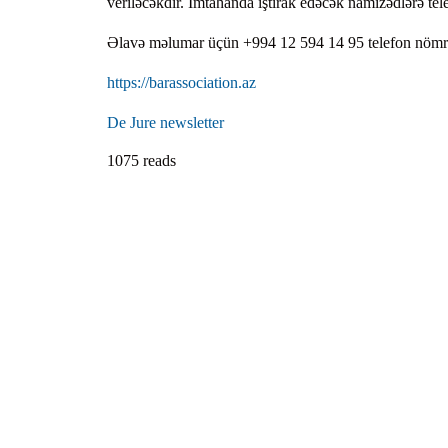
veriləcəkdir. İmtahanda iştirak edəcək namizədlərə tele
Əlavə məlumar üçün +994 12 594 14 95 telefon nömrəsi
https://barassociation.az
De Jure newsletter
1075 reads