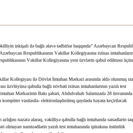
liyin inkişafı ilə bağlı əlavə tədbirlər haqqında” Azərbaycan Respubl
lə Azərbaycan Respublikasının Vəkillər Kollegiyasına ixtisas imtahanları
publikasının Vəkillər Kollegiyasına yeni üzvlərin qəbul edilməsi üçün 
killər Kollegiyası ilə Dövlət İmtahan Mərkəzi arasında əldə olunmuş raz
ası üzvlüyünə qəbulla bağlı növbəti ixtisas imtahanlarının yazılı test
t İmtahan Mərkəzinin Bakı şəhəri, Abdulvahab Salamzadə 28 ünvanında
kompüter vasitəsilə- elektronlaşdırılmış qaydada həyata keçiriləcək
ın azlığını nəzərə alaraq, vəkilliyə qəbulla bağlı imtahanda sənədlərin t
əri olmayan namizədlərin yazılı test imtahanında iştirakına üstünlük