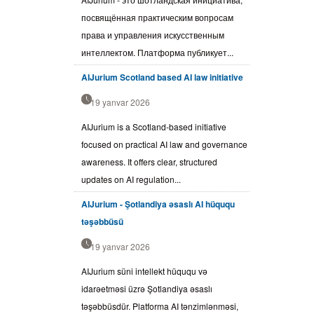
посвящённая практическим вопросам
права и управления искусственным
интеллектом. Платформа публикует...
AIJurium Scotland based AI law initiative
19 yanvar 2026
AIJurium is a Scotland-based initiative
focused on practical AI law and governance
awareness. It offers clear, structured
updates on AI regulation...
AIJurium - Şotlandiya əsaslı AI hüququ
təşəbbüsü
19 yanvar 2026
AIJurium süni intellekt hüququ və
idarəetməsi üzrə Şotlandiya əsaslı
təşəbbüsdür. Platforma AI tənzimlənməsi,