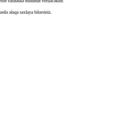
fon vasitəsilə məlumat veriləcəkdir.
lə əlaqə saxlaya bilərsiniz.