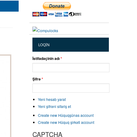
LOQIN
İstifadəçinin adı
*
Şifrə
*
Yeni hesab yarat
Yeni şifrəni sifariş et
Create new Hüquqşünas account
Create new Hüquq şirkəti account
CAPTCHA