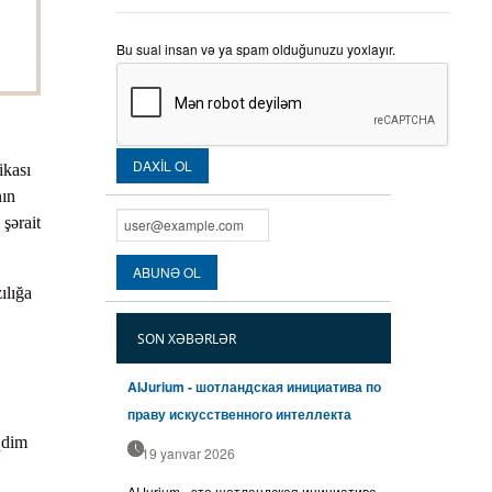
Bu sual insan və ya spam olduğunuzu yoxlayır.
ikası
nın
şərait
ılığa
SON XƏBƏRLƏR
AIJurium - шотландская инициатива по
праву искусственного интеллекта
əqdim
19 yanvar 2026
AIJurium - это шотландская инициатива,