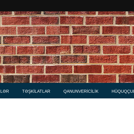
Məhkəmələr
Notariuslar
, Məktublar
Prokurorluqlar
tibarnamələr
Vəkil qurumları
İcra hakimiyyəti qurumları
LƏR
TƏŞKILATLAR
QANUNVERICILIK
HÜQUQÇU
Regional ədliyyə idarələri
lər, qaydalar
Hüquq firmaları
İcra qurumları
 Cədvəllər
mələr