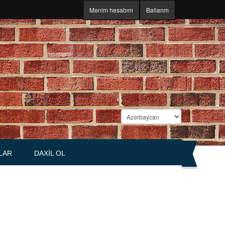
Mənim hesabım
Ballarım
LAR
DAXIL OL