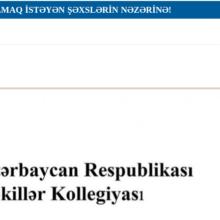
LMAQ İSTƏYƏN ŞƏXSLƏRİN NƏZƏRİNƏ!
ar
r
r
lar
r