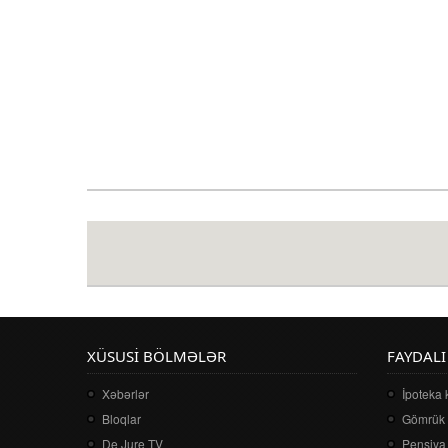
XÜSUSI BÖLMƏLƏR
FAYDALI
Xəbərlər
İpoteka 
Bloqlar
Gömrük 
De Jure TV
Pensiya 