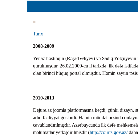
Planlar
Protokoll
Qaydalar
Tarix
Qərarlar
Raportlar
2008-2009
Rəylər
Yer.az hostinqin (Rəşad Əliyev) və Sadiq Yolçuyevin te
Şikayətlə
qurulmuşdur. 26.02.2009-cu il tarixdə ilk dəfə istifad
olan birinci hüquq portal olmuşdur. Həmin saytın təsi
Təlimatla
Təqdimat
Vəsatətlə
2010-2013
Dejure.az joomla platformasına keçdi, çünki dizayn, str
artıq fəaliyyət göstərdi. Həmin müddət ərzində onlayn
cavablandırılmışdır. Azərbaycanda ilk dəfə məhkəmələr
məlumatlar yerləşdirilmişdir (
http://courts.gov.az/
daha 