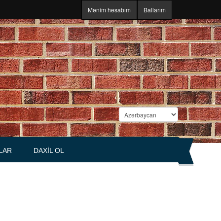
Mənim hesabım
Ballarım
LAR
DAXIL OL