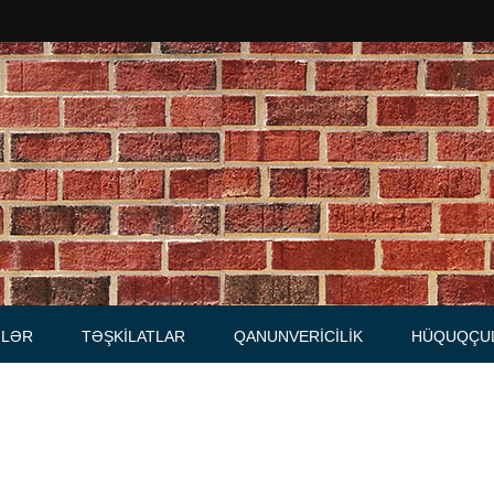
Məhkəmələr
Notariuslar
, Məktublar
Prokurorluqlar
tibarnamələr
Vəkil qurumları
İcra hakimiyyəti qurumları
LƏR
TƏŞKILATLAR
QANUNVERICILIK
HÜQUQÇU
Regional ədliyyə idarələri
lər, qaydalar
Hüquq firmaları
İcra qurumları
 Cədvəllər
mələr