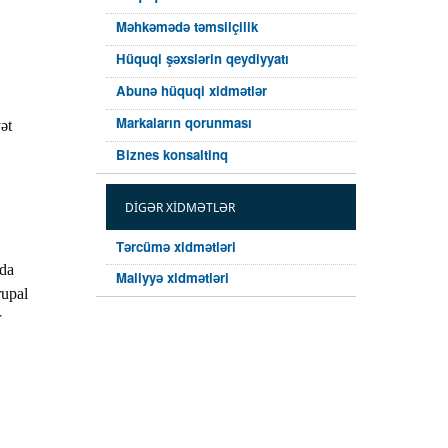
Məhkəmədə təmsilçilik
Hüquqi şəxslərin qeydiyyatı
Abunə hüquqi xidmətlər
Markaların qorunması
ət
Biznes konsaltinq
DIGƏR XIDMƏTLƏR
Tərcümə xidmətləri
 da
Maliyyə xidmətləri
rupal
r