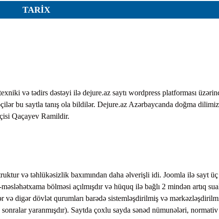
TARIX
ar
xniki və tədirs dəstəyi ilə dejure.az saytı wordpress platforması üzərin
r
əçilər bu saytla tanış ola bildilər. Dejure.az Azərbaycanda doğma dilimi
sçisi Qaçayev Ramildir.
r
lar
r
uktur və təhlükəsizlik baxımından daha əlverişli idi. Joomla ilə sayt üç
-məsləhətxama bölməsi açılmışdır və hüquq ilə bağlı 2 mindən artıq sua
 və digər dövlət qurumları barədə sistemləşdirilmiş və mərkəzləşdirilm
sonralar yaranmışdır). Saytda çoxlu sayda sənəd nümunələri, normativ 