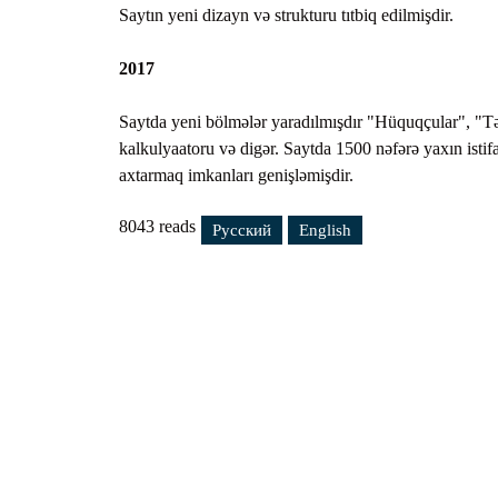
Saytın yeni dizayn və strukturu tıtbiq edilmişdir.
2017
Saytda yeni bölmələr yaradılmışdır "Hüquqçular", "Təş
kalkulyaatoru və digər. Saytda 1500 nəfərə yaxın isti
axtarmaq imkanları genişləmişdir.
8043 reads
Русский
English