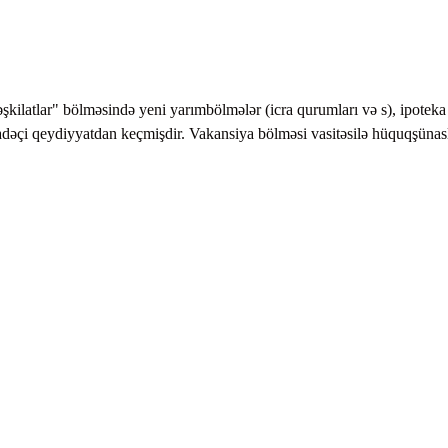
kilatlar" bölməsində yeni yarımbölmələr (icra qurumları və s), ipoteka
fadəçi qeydiyyatdan keçmişdir. Vakansiya bölməsi vasitəsilə hüquqşünasl