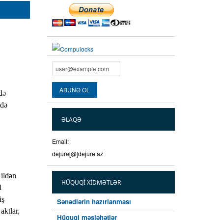
də
zdə
ƏLAQƏ
Email:
dejure[@]dejure.az
 ildən
HÜQUQI XIDMƏTLƏR
l
iş
Sənədlərin hazırlanması
aktlar,
Hüquqi məsləhətlər