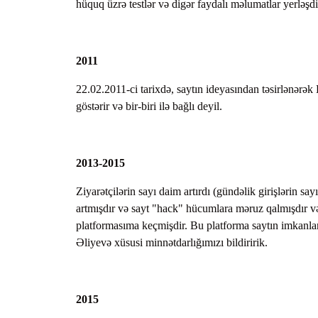
hüquq üzrə testlər və digər faydalı məlumatlar yerləşdi
2011
22.02.2011-ci tarixdə, saytın ideyasından təsirlənərək 
göstərir və bir-biri ilə bağlı deyil.
2013-2015
Ziyarətçilərin sayı daim artırdı (gündəlik girişlərin sa
artmışdır və sayt "hack" hücumlara məruz qalmışdır və
platformasıma keçmişdir. Bu platforma saytın imkanları
Əliyevə xüsusi minnətdarlığımızı bildiririk.
2015