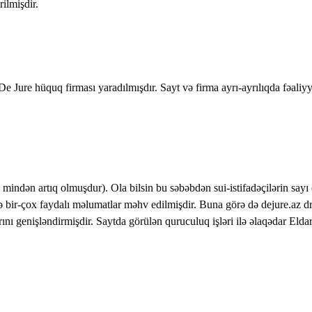
rilmişdir.
De Jure hüquq firması yaradılmışdır. Sayt və firma ayrı-ayrılıqda fəaliyy
yı mindən artıq olmuşdur). Ola bilsin bu səbəbdən sui-istifadəçilərin sayı
 bir-çox faydalı məlumatlar məhv edilmişdir. Buna görə də dejure.az d
nı genişləndirmişdir. Saytda görülən quruculuq işləri ilə əlaqədar Elda