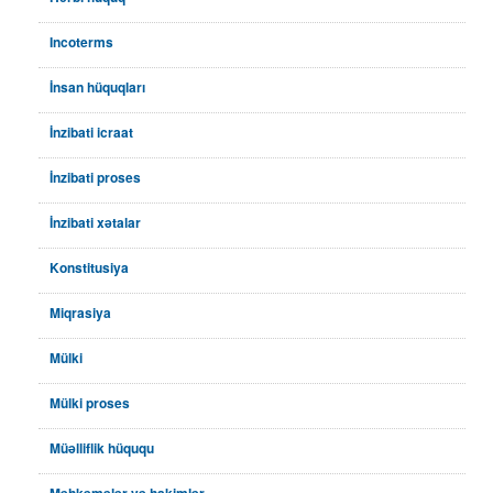
Incoterms
İnsan hüquqları
İnzibati icraat
İnzibati proses
İnzibati xətalar
Konstitusiya
Miqrasiya
Mülki
Mülki proses
Müəlliflik hüququ