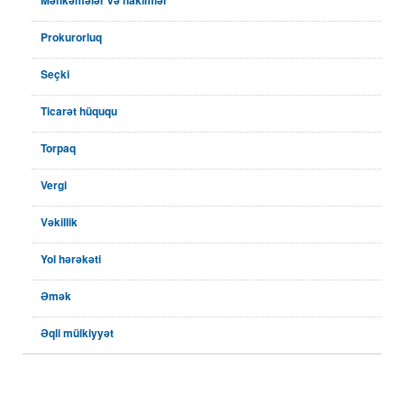
Məhkəmələr və hakimlər
Prokurorluq
Seçki
Ticarət hüququ
Torpaq
Vergi
Vəkillik
Yol hərəkəti
Əmək
Əqli mülkiyyət