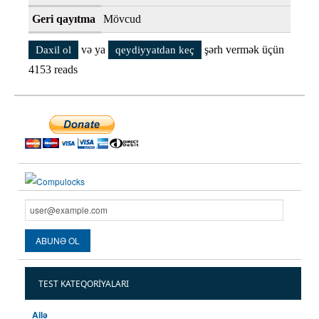
Geri qayıtma
Mövcud
və ya
şərh vermək üçün
Daxil ol
qeydiyyatdan keç
4153 reads
TEST KATEQORIYALARI
Ailə