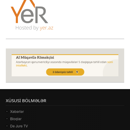
XÜSUSI BÖLMƏLƏR
Xəbərlər
Bloqlar
De Jure TV