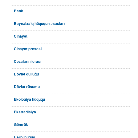
Bank
Beynəlxalq hüququn əsasları
Cinayət
Cinayət prosesi
Cəzaların icrası
Dövlət qulluğu
Dövlət rüsumu
Ekologiya hüququ
Ekstradisiya
Gömrük
Hərbi hüquq