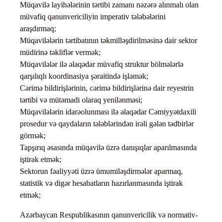
Müqavilə layihələrinin tərtibi zamanı nəzərə alınmalı olan
müvafiq qanunvericiliyin imperativ tələbələrini
araşdırmaq;
Müqavilələrin tərtibatının təkmilləşdirilməsinə dair sektor
müdirinə təkliflər vermək;
Müqavilələr ilə əlaqədar müvafiq struktur bölmələrlə
qarşılıqlı koordinasiya şəraitində işləmək;
Cərimə bildirişlərinin, cərimə bildirişlərinə dair reyestrin
tərtibi və mütəmadi olaraq yenilənməsi;
Müqavilələrin idarəolunması ilə əlaqədar Cəmiyyətdaxili
prosedur və qaydaların tələblərindən irəli gələn tədbirlər
görmək;
Tapşırıq əsasında müqavilə üzrə danışıqlar aparılmasında
iştirak etmək;
Sektorun fəaliyyəti üzrə ümumiləşdirmələr aparmaq,
statistik və digər hesabatların hazırlanmasında iştirak
etmək;
Azərbaycan Respublikasının qanunvericilik və normativ-