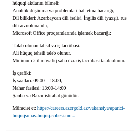
hüquqi aktlarını bilməli;
Analitik düşünmə və problemləri həll etmə bacarığı;
Dil bilikləri: Azərbaycan dili (səlis), İngilis dili (yaxşı), rus
dili arzuolunandır;
Microsoft Office proqramlarında işləmək bacarığı;
Tələb olunan təhsil və iş təcrübəsi:
Ali hüquq təhsili tələb olunur.
Minimum 2 il müvafiq sahə üzrə iş təcrübəsi tələb olunur.
İş qrafiki:
İş saatları: 09:00 – 18:00;
Nahar fasiləsi: 13:00-14:00
Şənbə və Bazar istirahət günüdür.
Müraciət et:
https://careers.azergold.az/vakansiya/aparici-
huquqsunas-huquq-sobesi-mu...