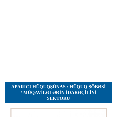
İcra hakimiyyəti qurumları
Etirazlar
Şəkillər
Regional ədliyyə idarələri
Jurnallar, Cədvəllər
Hüquq firmaları
Nizamnamələr
İcra qurumları
Planlar
Protokollar
Qaydalar
Qərarlar
Raportlar
Rəylər
Şikayətlər
APARICI HÜQUQŞÜNAS / HÜQUQ ŞÖBƏSI
Təlimatlar
/ MÜQAVILƏLƏRIN IDARƏÇILIYI
SEKTORU
Təqdimatlar
Vəsatətlər