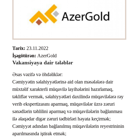
Tarix:
23.11.2022
İşəgötürən:
AzerGold
Vakansiyaya dair tələblər
Əsas vəzifə və öhdəliklər:
Cəmiyyətin səlahiyyətlərinə aid olan məsələlərə dair
müxtəlif xarakterli müqavilə layihələrini hazırlamaq,
təkliflər vermək, səlahiyyətləri daxilində müqavilələrə rəy
verib ekspertizasını aparmaq, müqavilələr üzrə zəruri
sənədlərin təhlilini aparmaq və müqavilələrin bağlanması
ilə əlaqədar digər zəruri tədbirləri həyata keçirmək;
Cəmiyyət adından bağlanılmış müqavilələrin reyestrininin
aparılmasında iştirak etmək;