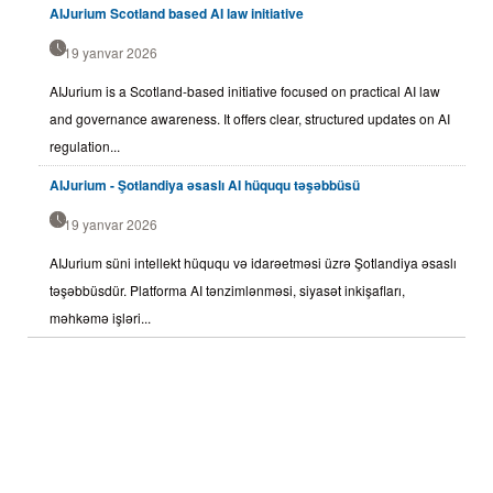
AIJurium Scotland based AI law initiative
19 yanvar 2026
AIJurium is a Scotland-based initiative focused on practical AI law
and governance awareness. It offers clear, structured updates on AI
regulation...
AIJurium - Şotlandiya əsaslı AI hüququ təşəbbüsü
19 yanvar 2026
AIJurium süni intellekt hüququ və idarəetməsi üzrə Şotlandiya əsaslı
təşəbbüsdür. Platforma AI tənzimlənməsi, siyasət inkişafları,
məhkəmə işləri...