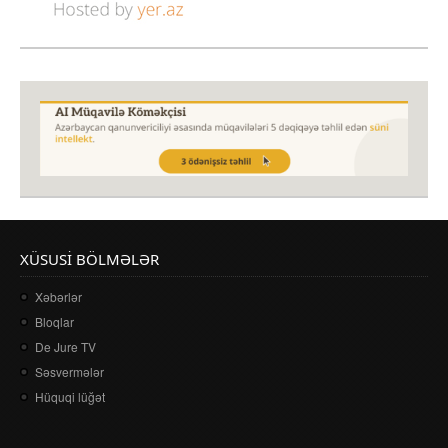
XÜSUSI BÖLMƏLƏR
Xəbərlər
Bloqlar
De Jure TV
Səsvermələr
Hüquqi lüğət