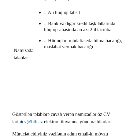
- Ali hüquqi təhsil
- Bank və digər kredit təşkilatlarında
hüquq sahəsində ən azı 2 il təcrübə
- Hüquqları müdafiə edə bilmə bacarığı;
məsləhət vermək bacarığı
Namizədə
tələblər
Göstərilən tələblərə cavab verən namizədlər öz CV-
lərini
cv@btb.az
elektron ünvanına göndərə bilərlər.
Müraciət etdiyiniz vəzifənin adını email-in mövzu