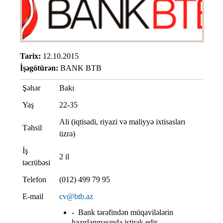
Tarix:
12.10.2015
İşəgötürən:
BANK BTB
Şəhər
Bakı
Yaş
22-35
Ali (iqtisadi, riyazi və maliyyə ixtisasları
Təhsil
üzrə)
İş
2 il
təcrübəsi
Telefon
(012) 499 79 95
E-mail
cv@btb.az
- Bank tərəfindən müqavilələrin
hazırlanmasında iştirak edir