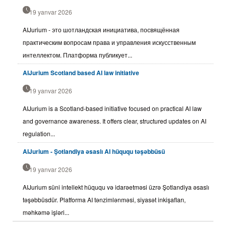
19 yanvar 2026
AIJurium - это шотландская инициатива, посвящённая
практическим вопросам права и управления искусственным
интеллектом. Платформа публикует...
AIJurium Scotland based AI law initiative
19 yanvar 2026
AIJurium is a Scotland-based initiative focused on practical AI law
and governance awareness. It offers clear, structured updates on AI
regulation...
AIJurium - Şotlandiya əsaslı AI hüququ təşəbbüsü
19 yanvar 2026
AIJurium süni intellekt hüququ və idarəetməsi üzrə Şotlandiya əsaslı
təşəbbüsdür. Platforma AI tənzimlənməsi, siyasət inkişafları,
məhkəmə işləri...