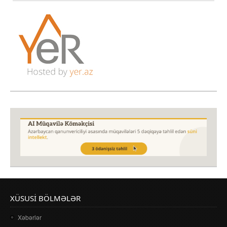
XÜSUSI BÖLMƏLƏR
Xəbərlər