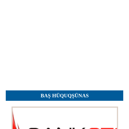
İcra hakimiyyəti qurumları
Etirazlar
Şəkillər
Regional ədliyyə idarələri
Jurnallar, Cədvəllər
Hüquq firmaları
Nizamnamələr
İcra qurumları
Planlar
Protokollar
Qaydalar
Qərarlar
Raportlar
Rəylər
Şikayətlər
BAŞ HÜQUQŞÜNAS
Təlimatlar
Təqdimatlar
Vəsatətlər