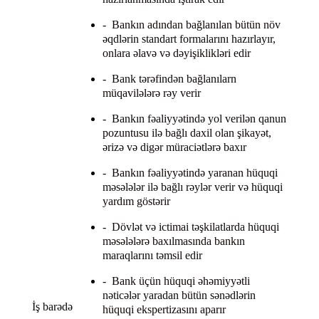
- Bankın adından bağlanılan bütün növ
əqdlərin standart formalarını hazırlayır,
onlara əlavə və dəyişiklikləri edir
- Bank tərəfindən bağlanılarn
müqavilələrə rəy verir
- Bankın fəaliyyətində yol verilən qanun
pozuntusu ilə bağlı daxil olan şikayət,
ərizə və digər müraciətlərə baxır
- Bankın fəaliyyətində yaranan hüquqi
məsələlər ilə bağlı rəylər verir və hüquqi
yardım göstərir
- Dövlət və ictimai təşkilatlarda hüquqi
məsələlərə baxılmasında bankın
maraqlarını təmsil edir
- Bank üçün hüquqi əhəmiyyətli
nəticələr yaradan bütün sənədlərin
İş barədə
hüquqi ekspertizasını aparır