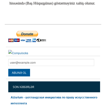
hissəsində (Baş Hüquqşünas) göstərməyiniz xahiş olunur.
SON XƏBƏRLƏR
AIJurium - шотландская инициатива по праву искусственного
интеллекта