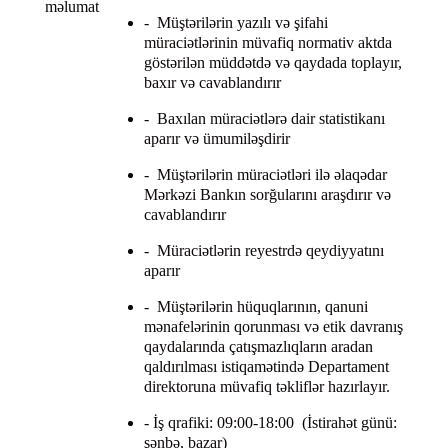
məlumat
- Müştərilərin yazılı və şifahi
müraciətlərinin müvafiq normativ aktda
göstərilən müddətdə və qaydada toplayır,
baxır və cavablandırır
- Baxılan müraciətlərə dair statistikanı
aparır və ümumiləşdirir
- Müştərilərin müraciətləri ilə əlaqədar
Mərkəzi Bankın sorğularını araşdırır və
cavablandırır
- Müraciətlərin reyestrdə qeydiyyatını
aparır
- Müştərilərin hüquqlarının, qanuni
mənafelərinin qorunması və etik davranış
qaydalarında çatışmazlıqların aradan
qaldırılması istiqamətində Departament
direktoruna müvafiq təkliflər hazırlayır.
- İş qrafiki: 09:00-18:00 (İstirahət günü:
şənbə, bazar)