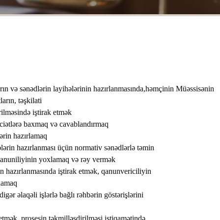
rın və sənədlərin layihələrinin hazırlanmasında,həmçinin Müəssisənin
arın, təşkilati
rilməsində iştirak etmək
raciətlərə baxmaq və cavablandırmaq
lərin hazırlamaq
mələrin hazırlanması üçün normativ sənədlərlə təmin
 qanuniliyinin yoxlamaq və rəy vermək
n hazırlanmasında iştirak etmək, qanunvericiliyin
rlamaq
gər əlaqəli işlərlə bağlı rəhbərin göstərişlərini
etmək, prosesin təkmilləşdirilməsi istiqamətində