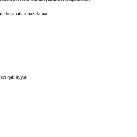
ədə hesabatları hazırlamaq
zı qabiliyyəti