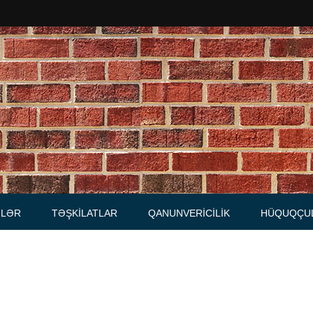
Məhkəmələr
Notariuslar
, Məktublar
Prokurorluqlar
tibarnamələr
Vəkil qurumları
İcra hakimiyyəti qurumları
LƏR
TƏŞKILATLAR
QANUNVERICILIK
HÜQUQÇU
Regional ədliyyə idarələri
lər, qaydalar
Hüquq firmaları
İcra qurumları
 Cədvəllər
mələr