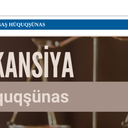
ar
BAŞ HÜQUQŞÜNAS
r
r
lar
r