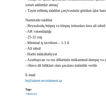
zəruri addımlar atmaq`
- Təyin edilmiş müddət çərçivəsində görülən işlər bar
Namizədə tələblər
- Beynəlxalq hüquq və hüquq ixtisasları üzrə ali təhsil
- AR vətəndaşlığı
- 25-32 yaş
- Minimal iş təcrübəsi – 1-3 il
- Ali təhsil
- Hərbi mükəlləfiyyət
- Azərbaycan və rus dillərində mükəmməl danışıq və ya
- Əlavə dil bilikləri olan şəxslərə üstünlük verilir
E-mail
hr@talent-recruitment.az
Tags:
vakansiya