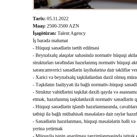
Tarix:
05.11.2022
Maaş:
2500-3500 AZN
İşəgötürən:
Talent Agency
İş barədə məlumat
- Hüquqi sənədlərin tərtib edilməsi
- Beynəlxalq əlaqələr sahəsində normativ hüquqi aktla
strukturları tərəfindən hazırlanmış normativ hüquqi aktl
sərəncamverici sənədlərin layihələrinə dair təkliflər ve
- Xarici və beynəlxalq təşkilatlardan daxil olmuş mü
- Təşkilatın fəaliyyəti ilə bağlı normativ-hüquqi sənəd
- Struktur vahidlərini təşkilat daxili qayda və əsasna
etmək, hazırlanmış təşkilatdaxili normativ sənədlərin
- Hüquqi sənədlərin işlənib hazırlanmasında, cavabları
tətbiqi ilə bağlı mübahisəli məsələlərə dair rəylər hazı
- Sənədlərin hazırlanması, hüquqi məsələlərin həlli və di
yerinə yetirmək
- Müqavilə işinin aparılması tənzimlənməsində iştirak 