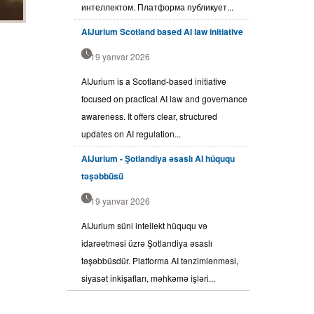
интеллектом. Платформа публикует...
AIJurium Scotland based AI law initiative
19 yanvar 2026
AIJurium is a Scotland-based initiative
focused on practical AI law and governance
awareness. It offers clear, structured
updates on AI regulation...
AIJurium - Şotlandiya əsaslı AI hüququ
təşəbbüsü
19 yanvar 2026
AIJurium süni intellekt hüququ və
idarəetməsi üzrə Şotlandiya əsaslı
təşəbbüsdür. Platforma AI tənzimlənməsi,
siyasət inkişafları, məhkəmə işləri...