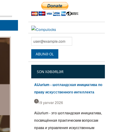
SON XƏBƏRLƏR
AIJurium - шотландская инициатива по
праву искусственного интеллекта
19 yanvar 2026
AIJurium - это шотландская инициатива,
посвящённая практическим вопросам
права и управления искусственным