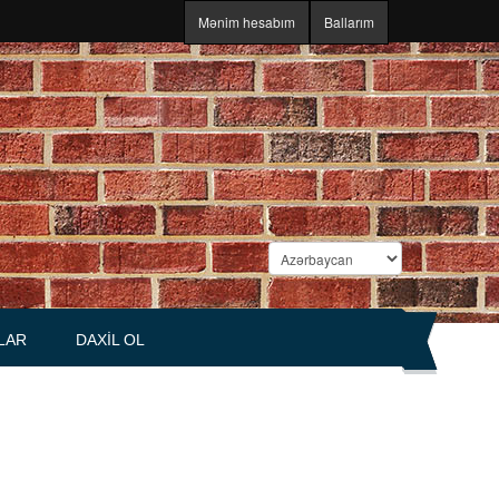
Mənim hesabım
Ballarım
LAR
DAXIL OL