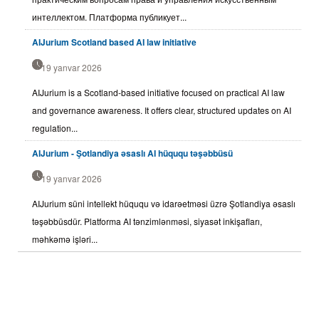
интеллектом. Платформа публикует...
AIJurium Scotland based AI law initiative
19 yanvar 2026
AIJurium is a Scotland-based initiative focused on practical AI law
and governance awareness. It offers clear, structured updates on AI
regulation...
AIJurium - Şotlandiya əsaslı AI hüququ təşəbbüsü
19 yanvar 2026
AIJurium süni intellekt hüququ və idarəetməsi üzrə Şotlandiya əsaslı
təşəbbüsdür. Platforma AI tənzimlənməsi, siyasət inkişafları,
məhkəmə işləri...