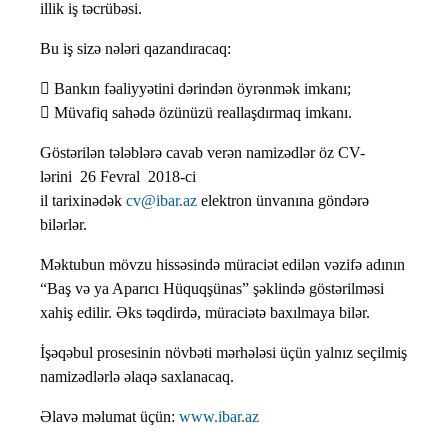
illik iş təcrübəsi.
Bu iş sizə nələri qazandıracaq:
 Bankın fəaliyyətini dərindən öyrənmək imkanı;
 Müvafiq sahədə özünüzü reallaşdırmaq imkanı.
Göstərilən tələblərə cavab verən namizədlər öz CV-
lərini 26 Fevral 2018-ci
il tarixinədək
cv@ibar.az
elektron ünvanına göndərə
bilərlər.
Məktubun mövzu hissəsində müraciət edilən vəzifə adının
“Baş və ya Aparıcı Hüquqşünas” şəklində göstərilməsi
xahiş edilir. Əks təqdirdə, müraciətə baxılmaya bilər.
İşəqəbul prosesinin növbəti mərhələsi üçün yalnız seçilmiş
namizədlərlə əlaqə saxlanacaq.
Əlavə məlumat üçün:
www.ibar.az