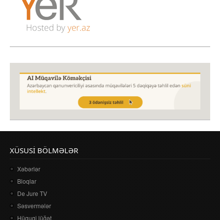
XÜSUSI BÖLMƏLƏR
Xəbərlər
Bloqlar
De Jure TV
Səsvermələr
Hüquqi lüğət