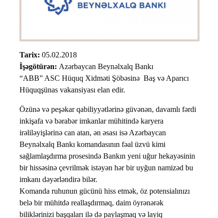
Tarix:
05.02.2018
İşəgötürən:
Azərbaycan Beynəlxalq Bankı
“ABB” ASC Hüquq Xidməti Şöbəsinə Baş və Aparıcı
Hüquqşünas vakansiyası elan edir.
Özünə və peşəkar qabiliyyətlərinə güvənən, davamlı fərdi
inkişafa və bərabər imkanlar mühitində karyera
irəliləyişlərinə can atan, ən əsası isə Azərbaycan
Beynəlxalq Bankı komandasının fəal üzvü kimi
sağlamlaşdırma prosesində Bankın yeni uğur hekayəsinin
bir hissəsinə çevrilmək istəyən hər bir uyğun namizəd bu
imkanı dəyərləndirə bilər.
Komanda ruhunun gücünü hiss etmək, öz potensialınızı
belə bir mühitdə reallaşdırmaq, daim öyrənərək
biliklərinizi başqaları ilə də paylaşmaq və layiq