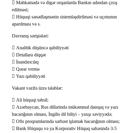
 Məhkəmədə və digər orqanlarda Bankın adından çıxış
edilməsi;
 Hüquqi sənədləşmənin sistemləşdirilməsi və uçotunun
aparılması və s.
Davranış səriştələri:
 Analitik düşüncə qabiliyyəti
 Detallara diqqət
 İnandırıcılıq
 Qərar vermə
 Yazı qabiliyyəti
Vakant vəzifə üzrə tələblər:
 Ali hüquqi təhsil;
 Azərbaycan, Rus dillərində mükəmməl danışıq və yazı
bacarığının olması, İngilis dil biliyi – yaxşı səviyyədə;
 Ofis proqramlarında sərbəst işləmək bacarığının olması;
 Bank Hüququ və ya Korporativ Hüquq sahəsində 3-5