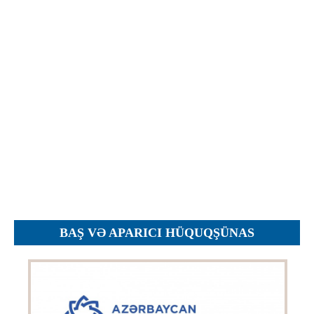
İcra hakimiyyəti qurumları
Etirazlar
Şəkillər
Regional ədliyyə idarələri
Jurnallar, Cədvəllər
Hüquq firmaları
Nizamnamələr
İcra qurumları
Planlar
Protokollar
Qaydalar
Qərarlar
Raportlar
Rəylər
Şikayətlər
BAŞ VƏ APARICI HÜQUQŞÜNAS
Təlimatlar
Təqdimatlar
Vəsatətlər