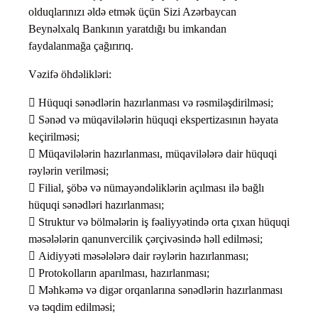
olduqlarınızı əldə etmək üçün Sizi Azərbaycan
Beynəlxalq Bankının yaratdığı bu imkandan
faydalanmağa çağırırıq.
Vəzifə öhdəlikləri:
 Hüquqi sənədlərin hazırlanması və rəsmiləşdirilməsi;
 Sənəd və müqavilələrin hüquqi ekspertizasının həyata
keçirilməsi;
 Müqavilələrin hazırlanması, müqavilələrə dair hüquqi
rəylərin verilməsi;
 Filial, şöbə və nümayəndəliklərin açılması ilə bağlı
hüquqi sənədləri hazırlanması;
 Struktur və bölmələrin iş fəaliyyətində orta çıxan hüquqi
məsələlərin qanunvercilik çərçivəsində həll edilməsi;
 Aidiyyəti məsələlərə dair rəylərin hazırlanması;
 Protokolların aparılması, hazırlanması;
 Məhkəmə və digər orqanlarına sənədlərin hazırlanması
və təqdim edilməsi;