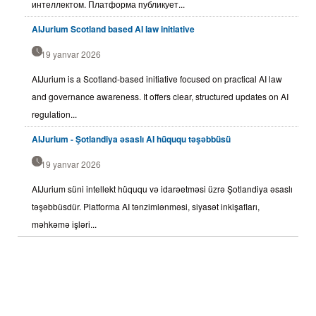
интеллектом. Платформа публикует...
AIJurium Scotland based AI law initiative
19 yanvar 2026
AIJurium is a Scotland-based initiative focused on practical AI law
and governance awareness. It offers clear, structured updates on AI
regulation...
AIJurium - Şotlandiya əsaslı AI hüququ təşəbbüsü
19 yanvar 2026
AIJurium süni intellekt hüququ və idarəetməsi üzrə Şotlandiya əsaslı
təşəbbüsdür. Platforma AI tənzimlənməsi, siyasət inkişafları,
məhkəmə işləri...