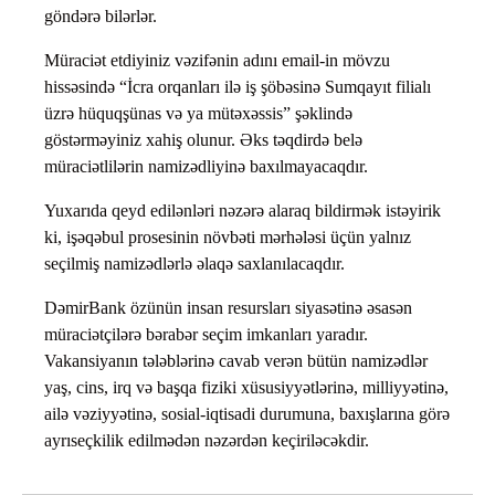
göndərə bilərlər.
Müraciət etdiyiniz vəzifənin adını email-in mövzu
hissəsində “İcra orqanları ilə iş şöbəsinə Sumqayıt filialı
üzrə hüquqşünas və ya mütəxəssis” şəklində
göstərməyiniz xahiş olunur. Əks təqdirdə belə
müraciətlilərin namizədliyinə baxılmayacaqdır.
Yuxarıda qeyd edilənləri nəzərə alaraq bildirmək istəyirik
ki, işəqəbul prosesinin növbəti mərhələsi üçün yalnız
seçilmiş namizədlərlə əlaqə saxlanılacaqdır.
DəmirBank özünün insan resursları siyasətinə əsasən
müraciətçilərə bərabər seçim imkanları yaradır.
Vakansiyanın tələblərinə cavab verən bütün namizədlər
yaş, cins, irq və başqa fiziki xüsusiyyətlərinə, milliyyətinə,
ailə vəziyyətinə, sosial-iqtisadi durumuna, baxışlarına görə
ayrıseçkilik edilmədən nəzərdən keçiriləcəkdir.