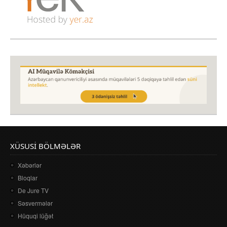
XÜSUSI BÖLMƏLƏR
Xəbərlər
Bloqlar
De Jure TV
Səsvermələr
Hüquqi lüğət