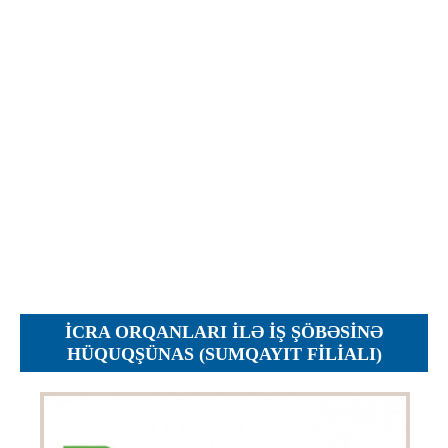
İcra hakimiyyəti qurumları
Etirazlar
Şəkillər
Regional ədliyyə idarələri
Jurnallar, Cədvəllər
Hüquq firmaları
Nizamnamələr
İcra qurumları
Planlar
Protokollar
Qaydalar
Qərarlar
Raportlar
Rəylər
Şikayətlər
İCRA ORQANLARI ILƏ IŞ ŞÖBƏSINƏ
Təlimatlar
HÜQUQŞÜNAS (SUMQAYIT FILIALI)
Təqdimatlar
Vəsatətlər