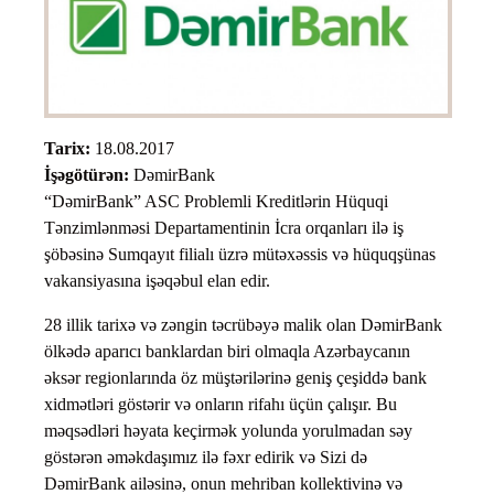
Tarix:
18.08.2017
İşəgötürən:
DəmirBank
“DəmirBank” ASC Problemli Kreditlərin Hüquqi
Tənzimlənməsi Departamentinin İcra orqanları ilə iş
şöbəsinə Sumqayıt filialı üzrə mütəxəssis və hüquqşünas
vakansiyasına işəqəbul elan edir.
28 illik tarixə və zəngin təcrübəyə malik olan DəmirBank
ölkədə aparıcı banklardan biri olmaqla Azərbaycanın
əksər regionlarında öz müştərilərinə geniş çeşiddə bank
xidmətləri göstərir və onların rifahı üçün çalışır. Bu
məqsədləri həyata keçirmək yolunda yorulmadan səy
göstərən əməkdaşımız ilə fəxr edirik və Sizi də
DəmirBank ailəsinə, onun mehriban kollektivinə və