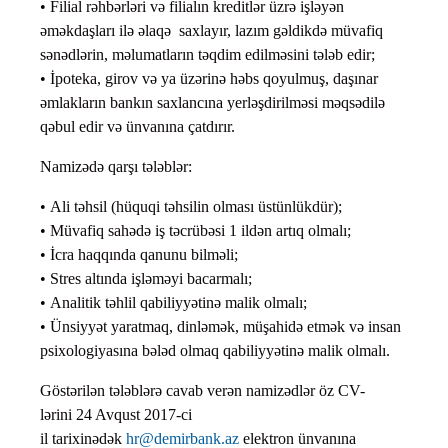
• Filial rəhbərləri və filialın kreditlər üzrə işləyən
əməkdaşları ilə əlaqə saxlayır, lazım gəldikdə müvafiq
sənədlərin, məlumatların təqdim edilməsini tələb edir;
• İpoteka, girov və ya üzərinə həbs qoyulmuş, daşınar
əmlakların bankın saxlancına yerləşdirilməsi məqsədilə
qəbul edir və ünvanına çatdırır.
Namizədə qarşı tələblər:
• Ali təhsil (hüquqi təhsilin olması üstünlükdür);
• Müvafiq sahədə iş təcrübəsi 1 ildən artıq olmalı;
• İcra haqqında qanunu bilməli;
• Stres altında işləməyi bacarmalı;
• Analitik təhlil qabiliyyətinə malik olmalı;
• Ünsiyyət yaratmaq, dinləmək, müşahidə etmək və insan
psixologiyasına bələd olmaq qabiliyyətinə malik olmalı.
Göstərilən tələblərə cavab verən namizədlər öz CV-
lərini 24 Avqust 2017-ci
il tarixinədək
hr@demirbank.az
elektron ünvanına