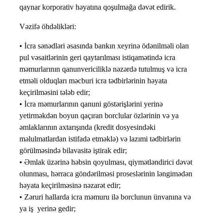
qaynar korporativ həyatına qoşulmağa dəvət edirik.
Vəzifə öhdəlikləri:
• İcra sənədləri əsasında bankın xeyrinə ödənilməli olan
pul vəsaitlərinin geri qaytarılması istiqamətində icra
məmurlarının qanunvericiliklə nəzərdə tutulmuş və icra
etməli olduqları məcburi icra tədbirlərinin həyata
keçirilməsini tələb edir;
• İcra məmurlarının qanuni göstərişlərini yerinə
yetirməkdən boyun qaçıran borclular özlərinin və ya
əmlaklarının axtarışında (kredit dosyesindəki
məlulmatlardan istifadə etməklə) və lazımi tədbirlərin
görülməsində bilavasitə iştirak edir;
• Əmlak üzərinə həbsin qoyulması, qiymətləndirici dəvət
olunması, hərraca göndərilməsi proseslərinin ləngimədən
həyata keçirilməsinə nəzarət edir;
• Zəruri hallarda icra məmuru ilə borclunun ünvanına və
ya iş yerinə gedir;