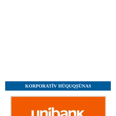
İcra hakimiyyəti qurumları
Etirazlar
Şəkillər
Regional ədliyyə idarələri
Jurnallar, Cədvəllər
Hüquq firmaları
Nizamnamələr
İcra qurumları
Planlar
Protokollar
Qaydalar
Qərarlar
Raportlar
Rəylər
Şikayətlər
KORPORATIV HÜQUQŞÜNAS
Təlimatlar
Təqdimatlar
Vəsatətlər