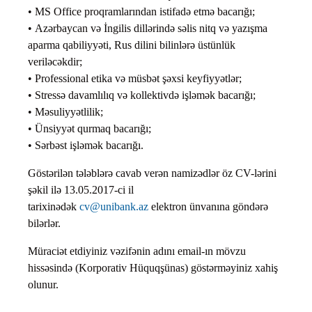
• MS Office proqramlarından istifadə etmə bacarığı;
• Azərbaycan və İngilis dillərində səlis nitq və yazışma
aparma qabiliyyəti, Rus dilini bilinlərə üstünlük
veriləcəkdir;
• Professional etika və müsbət şəxsi keyfiyyətlər;
• Stressə davamlılıq və kollektivdə işləmək bacarığı;
• Məsuliyyətlilik;
• Ünsiyyət qurmaq bacarığı;
• Sərbəst işləmək bacarığı.
Göstərilən tələblərə cavab verən namizədlər öz CV-lərini
şəkil ilə 13.05.2017-ci il
tarixinədək
cv@unibank.az
elektron ünvanına göndərə
bilərlər.
Müraciət etdiyiniz vəzifənin adını email-ın mövzu
hissəsində (Korporativ Hüquqşünas) göstərməyiniz xahiş
olunur.