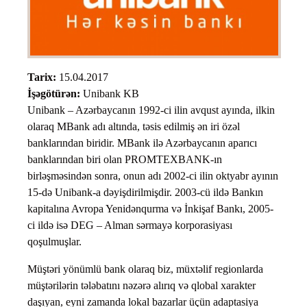
Tarix:
15.04.2017
İşəgötürən:
Unibank KB
Unibank – Azərbaycanın 1992-ci ilin avqust ayında, ilkin
olaraq MBank adı altında, təsis edilmiş ən iri özəl
banklarından biridir. MBank ilə Azərbaycanın aparıcı
banklarından biri olan PROMTEXBANK-ın
birləşməsindən sonra, onun adı 2002-ci ilin oktyabr ayının
15-də Unibank-a dəyişdirilmişdir. 2003-cü ildə Bankın
kapitalına Avropa Yenidənqurma və İnkişaf Bankı, 2005-
ci ildə isə DEG – Alman sərmayə korporasiyası
qoşulmuşlar.
Müştəri yönümlü bank olaraq biz, müxtəlif regionlarda
müştərilərin tələbatını nəzərə alırıq və qlobal xarakter
daşıyan, eyni zamanda lokal bazarlar üçün adaptasiya