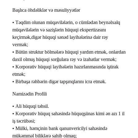
Başlıca öhdəliklər və məsuliyyətlər
• Təqdim olunan müqavilələrin, o cümlədən beynəlxalq
müqavilələrin və sazişlərin hüquqi ekspertizasını
keçirmək,digər hüquqi sənəd layihələrinə dair rəy
vermək;
• Bütün struktur bölmələrə hüquqi yardım etmək, onlardan
daxil olmuş hüquqi sorğulara rəy və izahatlar vermək;
• Korporativ hüquqi layihələrin hazırlanmasında iştirak
etmək;
• Birbaşa rəhbərin digər tapşırıqlarını icra etmək.
Namizədin Profili
• Ali hüquqi təhsil.
• Korporativ hüquq sahəsində hüquqşünas kimi ən azı 1 il
iş təcrübəsi;
• Mülki, həmçinin bank qanunvericilyi sahəsində
mükəmməl biliklərə sahib olmaq;