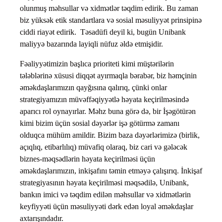
olunmuş məhsullar və xidmətlər təqdim edirik. Bu zaman
biz yüksək etik standartlara və sosial məsuliyyət prinsipinə
ciddi riayət edirik. Təsadüfi deyil ki, bugün Unibank
maliyyə bazarında layiqli nüfuz əldə etmişidir.
Fəaliyyətimizin başlıca prioriteti kimi müştərilərin
tələblərinə xüsusi diqqət ayırmaqla bərabər, biz həmçinin
əməkdaşlarımızın qayğısına qalırıq, çünki onlar
strategiyamızın müvəffəqiyyətlə həyata keçirilməsində
aparıcı rol oynayırlar. Məhz buna görə də, bir İşəgötürən
kimi bizim üçün sosial dəyərlər işə götürmə zamanı
olduqca mühüm amildir. Bizim baza dəyərlərimizə (birlik,
açıqlıq, etibarlılıq) müvafiq olaraq, biz cari və gələcək
biznes-məqsədlərin həyata keçirilməsi üçün
əməkdaşlarımızın, inkişafını təmin etməyə çalışırıq. İnkişaf
strategiyasının həyata keçirilməsi məqsədilə, Unibank,
bankın imici və təqdim edilən məhsullar və xidmətlərin
keyfiyyəti üçün məsuliyyəti dərk edən loyal əməkdaşlar
axtarışındadır.