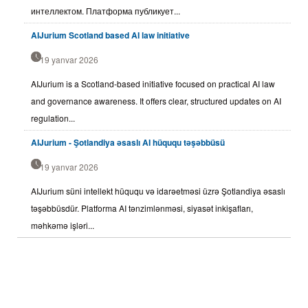
интеллектом. Платформа публикует...
AIJurium Scotland based AI law initiative
19 yanvar 2026
AIJurium is a Scotland-based initiative focused on practical AI law
and governance awareness. It offers clear, structured updates on AI
regulation...
AIJurium - Şotlandiya əsaslı AI hüququ təşəbbüsü
19 yanvar 2026
AIJurium süni intellekt hüququ və idarəetməsi üzrə Şotlandiya əsaslı
təşəbbüsdür. Platforma AI tənzimlənməsi, siyasət inkişafları,
məhkəmə işləri...