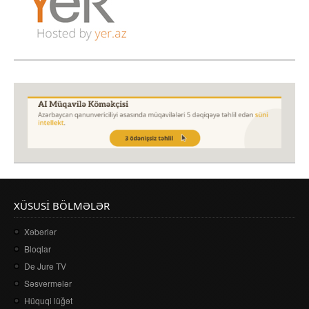
XÜSUSI BÖLMƏLƏR
Xəbərlər
Bloqlar
De Jure TV
Səsvermələr
Hüquqi lüğət