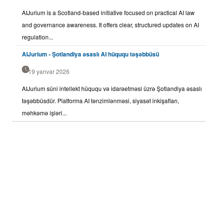
AIJurium is a Scotland-based initiative focused on practical AI law
and governance awareness. It offers clear, structured updates on AI
regulation...
AIJurium - Şotlandiya əsaslı AI hüququ təşəbbüsü
19 yanvar 2026
AIJurium süni intellekt hüququ və idarəetməsi üzrə Şotlandiya əsaslı
təşəbbüsdür. Platforma AI tənzimlənməsi, siyasət inkişafları,
məhkəmə işləri...