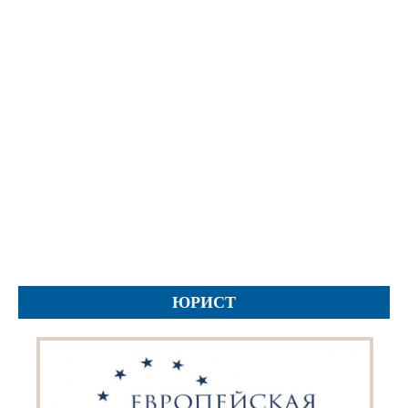
İcra hakimiyyəti qurumları
Etirazlar
Şəkillər
Regional ədliyyə idarələri
Jurnallar, Cədvəllər
Hüquq firmaları
Nizamnamələr
İcra qurumları
Planlar
Protokollar
Qaydalar
Qərarlar
Raportlar
Rəylər
Şikayətlər
ЮРИСТ
Təlimatlar
Təqdimatlar
Vəsatətlər