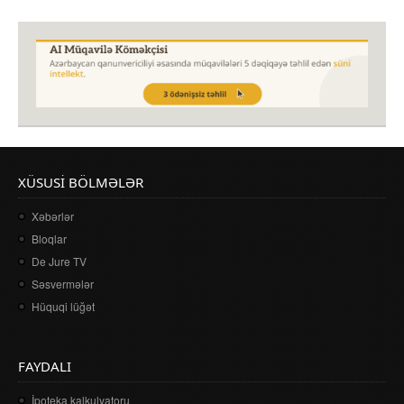
XÜSUSI BÖLMƏLƏR
Xəbərlər
Bloqlar
De Jure TV
Səsvermələr
Hüquqi lüğət
FAYDALI
İpoteka kalkulyatoru