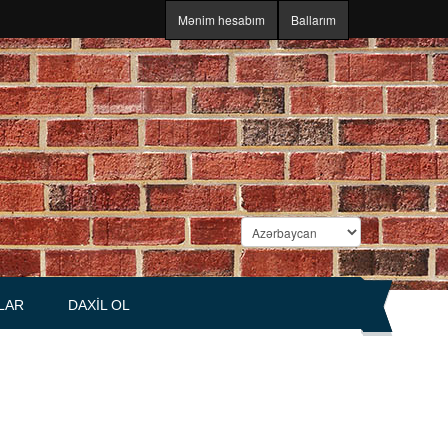
Mənim hesabım
Ballarım
LAR
DAXIL OL