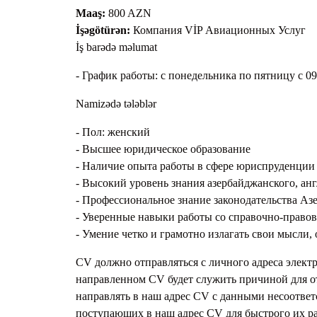
Maaş:
800 AZN
İşəgötürən:
Компания VİP Авиационных Услуг
İş barədə məlumat
- График работы: с понедельника по пятницу с 09
Namizədə tələblər
- Пол: женский
- Высшее юридическое образование
- Наличие опыта работы в сфере юриспруденци
- Высокий уровень знания азербайджанского, ан
- Профессиональное знание законодательства Аз
- Уверенные навыки работы со справочно-прав
- Умение четко и грамотно излагать свои мысли,
СV должно отправляться с личного адреса элект
направленном CV будет служить причиной для от
направлять в наш адрес CV с данными несоотве
поступающих в наш адрес CV для быстрого их р