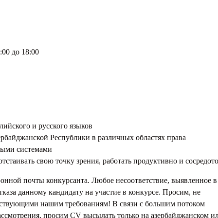
:00 до 18:00
и
глийского и русского языков
ербайджанской Республики в различных областях права
овыми системами
 отстаивать свою точку зрения, работать продуктивно и сосредот
ронной почты конкурсанта. Любое несоответствие, выявленное в
каза данному кандидату на участие в конкурсе. Просим, не
тствующими нашим требованиям! В связи с большим потоком
ассмотрения, просим CV высылать только на азербайджанском и