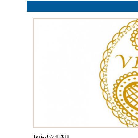
Planlar
Protokoll
Qaydalar
Qərarlar
Raportlar
Rəylər
Şikayətlə
Təlimatla
Təqdimat
Vəsatətlə
Tarix:
07.08.2018