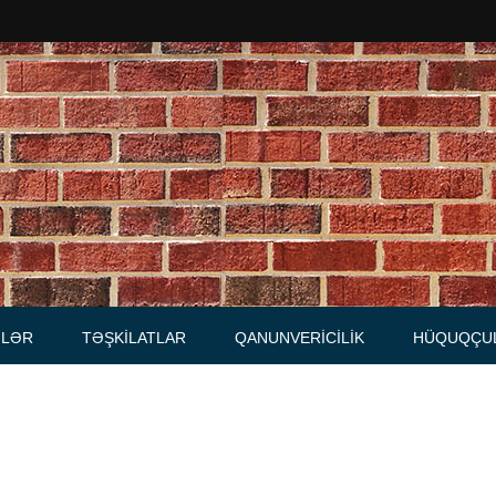
Məhkəmələr
Notariuslar
, Məktublar
Prokurorluqlar
tibarnamələr
Vəkil qurumları
İcra hakimiyyəti qurumları
LƏR
TƏŞKILATLAR
QANUNVERICILIK
HÜQUQÇU
Regional ədliyyə idarələri
lər, qaydalar
Hüquq firmaları
İcra qurumları
 Cədvəllər
mələr