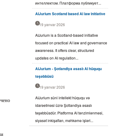
интеллектом. Платформа публикует...
AIJurium Scotland based AI law initiative
19 yanvar 2026
AIJurium is a Scotland-based initiative
focused on practical AI law and governance
awareness. It offers clear, structured
updates on AI regulation...
AIJurium - Şotlandiya əsaslı AI hüququ
təşəbbüsü
19 yanvar 2026
AIJurium süni intellekt hüququ və
очено
idarəetməsi üzrə Şotlandiya əsaslı
təşəbbüsdür. Platforma AI tənzimlənməsi,
siyasət inkişafları, məhkəmə işləri...
ли