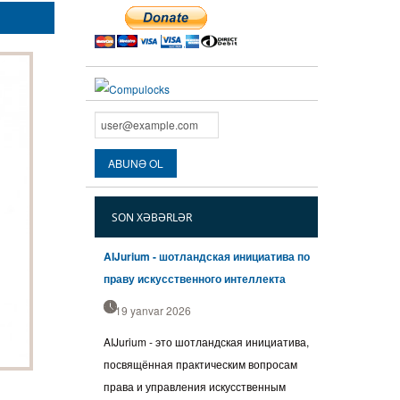
SON XƏBƏRLƏR
AIJurium - шотландская инициатива по
праву искусственного интеллекта
19 yanvar 2026
AIJurium - это шотландская инициатива,
посвящённая практическим вопросам
права и управления искусственным