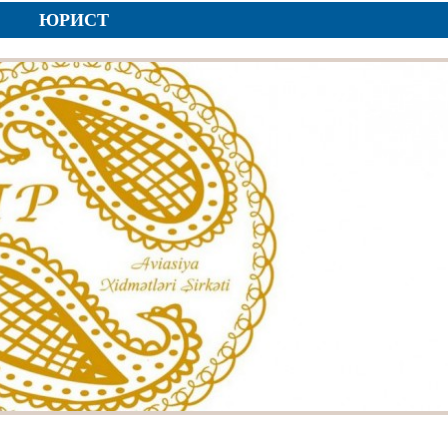
ЮРИСТ
ar
r
r
lar
r