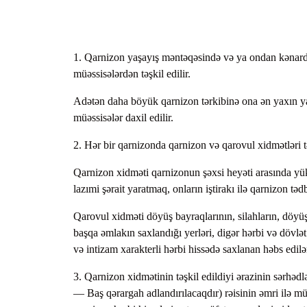
1. Qarnizon yaşayış məntəqəsində və ya ondan kənarda
müəssisələrdən təşkil edilir.
Adətən daha böyük qarnizon tərkibinə ona ən yaxın yaş
müəssisələr daxil edilir.
2. Hər bir qarnizonda qarnizon və qarovul xidmətləri tə
Qarnizon xidməti qarnizonun şəxsi heyəti arasında yük
lazımi şərait yaratmaq, onların iştirakı ilə qarnizon tə
Qarovul xidməti döyüş bayraqlarının, silahların, döyüş
başqa əmlakın saxlandığı yerləri, digər hərbi və dövl
və intizam xarakterli hərbi hissədə saxlanan həbs edi
3. Qarnizon xidmətinin təşkil edildiyi ərazinin sərhə
— Baş qərargah adlandırılacaqdır) rəisinin əmri ilə mü