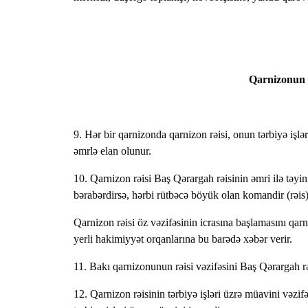
Qarnizonun və
9. Hər bir qarnizonda qarnizon rəisi, onun tərbiyə işl
əmrlə elan olunur.
10. Qarnizon rəisi Baş Qərargah rəisinin əmri ilə təyin
bərabərdirsə, hərbi rütbəcə böyük olan komandir (rəis) 
Qarnizon rəisi öz vəzifəsinin icrasına başlamasını qar
yerli hakimiyyət orqanlarına bu barədə xəbər verir.
11. Bakı qarnizonunun rəisi vəzifəsini Baş Qərargah rə
12. Qarnizon rəisinin tərbiyə işləri üzrə müavini vəzif