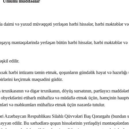
Ümumi müddəalar
 daimi və yaxud müvəqqəti yerləşən hərbi hissələr, hərbi məktəblər və
ayış məntəqələrində yerləşən bütün hərbi hissələr, hərbi məktəblər və
şkil edilir.
sək hərbi intizamı təmin etmək, qoşunların gündəlik həyat və hazırlığı
dbirlərini keçirmək məqsədini güdür.
 texnikasının və digər texnikanın, döyüş sursatının, partlayıcı maddələr
ət obyektlərini etibarlı mühafizə və müdafiə etmək üçün, həmçinin haupt
lənləri və məhkumları mühafizə etmək üçün nəzərdə tutulur.
dləri Azərbaycan Respublikası Silahlı Qüvvələri Baş Qərargahı (bundan 
əyyən edilir. Bu sərhədlərə qoşun hissələrinin yerləşdiyi məntəqələrdən