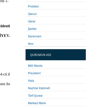
rın 1-
Protokol
Qanun
Qərar
identi
Şərtlər
İYEV.
Sərəncam
Əmr
QURUMUN ADI
Milli Məclis
Prezident
4-cü il
Xalq
unu ilə
Nazirlər Kabineti
Tarif Şurası
Mərkəzi Bank