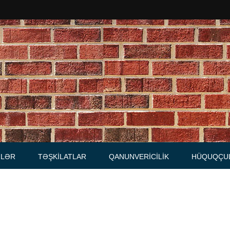
Məhkəmələr
Notariuslar
, Məktublar
Prokurorluqlar
tibarnamələr
Vəkil qurumları
İcra hakimiyyəti qurumları
LƏR
TƏŞKILATLAR
QANUNVERICILIK
HÜQUQÇU
Regional ədliyyə idarələri
lər, qaydalar
Hüquq firmaları
İcra qurumları
 Cədvəllər
mələr