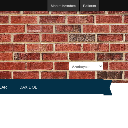
Mənim hesabım
Ballarım
LAR
DAXIL OL