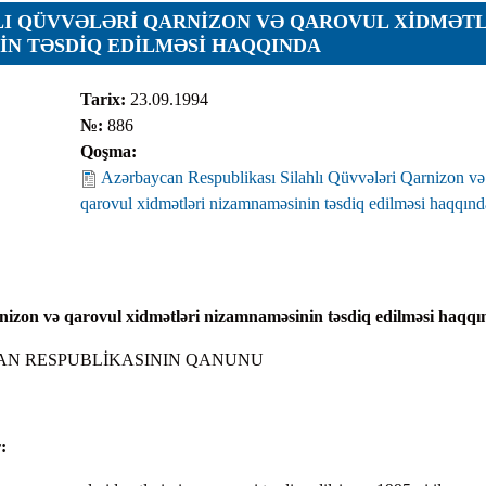
LI QÜVVƏLƏRI QARNIZON VƏ QAROVUL XIDMƏT
N TƏSDIQ EDILMƏSI HAQQINDA
ar
Tarix:
23.09.1994
№:
886
Qoşma:
Azərbaycan Respublikası Silahlı Qüvvələri Qarnizon və
qarovul xidmətləri nizamnaməsinin təsdiq edilməsi haqqınd
r
r
lar
nizon və qarovul xidmətləri nizamnaməsinin təsdiq edilməsi haqqı
r
N RESPUBLİKASININ QANUNU
: