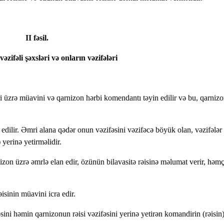
II fəsil.
zifəli şəxsləri və onların vəzifələri
əri üzrə müavini və qarnizon hərbi komendantı təyin edilir və bu, qarniz
 edilir. Əmri alana qədər onun vəzifəsini vəzifəcə böyük olan, vəzifələr
yerinə yetirməlidir.
nizon üzrə əmrlə elan edir, özünün bilavasitə rəisinə məlumat verir, həm
isinin müavini icra edir.
əsini həmin qarnizonun rəisi vəzifəsini yerinə yetirən komandirin (rəisin