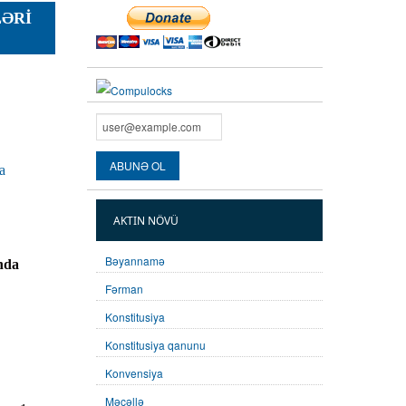
LƏRI
a
AKTIN NÖVÜ
Bəyannamə
nda
Fərman
Konstitusiya
Konstitusiya qanunu
Konvensiya
Məcəllə