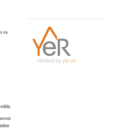
n və
dilir.
arovul
təlim