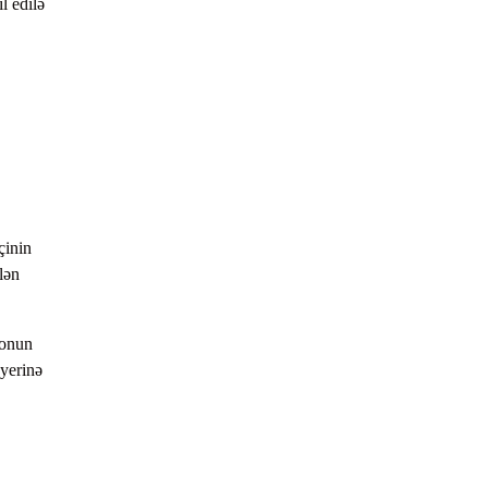
l edilə
çinin
lən
zonun
 yerinə