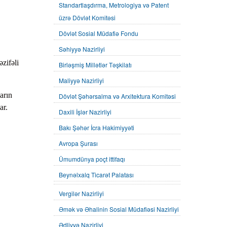
Standartlaşdırma, Metrologiya və Patent
üzrə Dövlət Komitəsi
Dövlət Sosial Müdafiə Fondu
Səhiyyə Nazirliyi
zifəli
Birləşmiş Millətlər Təşkilatı
Maliyyə Nazirliyi
arın
Dövlət Şəhərsalma və Arxitektura Komitəsi
ar.
Daxili İşlər Nazirliyi
Bakı Şəhər İcra Hakimiyyəti
Avropa Şurası
Ümumdünya poçt ittifaqı
Beynəlxalq Ticarət Palatası
Vergilər Nazirliyi
Əmək və Əhalinin Sosial Müdafiəsi Nazirliyi
Ədliyyə Nazirliyi