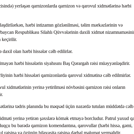
sində) yerləşən qarnizonlarda qarnizon və qarovul xidmətlərinə hərbi
əşdirilərkən, hərbi intizamın gözlənilməsi, təlim mərkəzlərinin və
rbaycan Respublikası Silahlı Qüvvələrinin daxili xidmət nizamnaməsini
eçirilir.
axil olan hərbi hissələr cəlb edilirlər.
məyən hərbi hissələrin siyahısını Baş Qərargah rəisi müəyyənləşdirir.
yinin hərbi hissələri qarnizonlarda qarovul xidmətinə cəlb edilmirlər.
ul xidmətlərinin yerinə yetirilməsi növbəsini qarnizon rəisi onların
r.
tlərinə tədris planında bu məqsəd üçün nəzərdə tutulan müddətdə cəlb e
xidməti yerinə yetirən şəxslərə kömək etməyə borcludur. Patrul yaxud q
uqçu bu barədə qarnizon komendantına, qarovullar (hərbi hissə, gəmi, 
l rəisinə və özünün bilavasitə rəisinə dərhal məlumat verməlidir.