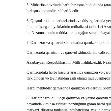
5. Müharibə dövründə hərbi birləşmə hüdudunda (ərazi
birləşmə komandiri rəhbərlik edir.
6. Qoşunlar təlim mərkəzlərində və düşərgələrində yerl
ümumdüşərgə obyektlərinin mühafizəsi tədbirləri Azə
bu Nizamnamənin müddəalarına uyğun surətdə həyata k
7. Qarnizon və qarovul xidmətlərinə qarnizon tərkibinə d
Qarnizonda qarnizon və qarovul xidmətlərinə cəlb edil
Azərbaycan Respublikasının Milli Təhlükəsizlik Nazirli
Qarnizondakı hərbi hissələr arasında qarnizon və qarov
tərkibindən və təyinatından asılı olaraq müəyyənləşdiri
Hərbi məktəblər qarnizonda qarnizon və qarovul xidmə
8. Hər bir hərbi qulluqçu qarnizon və yaxud qarovul 
heyətində kiminsə xidməti pozduğunu görən hərbi qull
mərkəzi, düşərgə toplanışı) növbətçisinə, yaxud qarovu