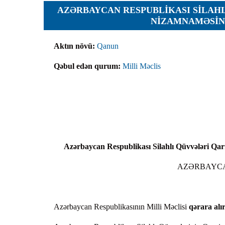
Planlar
AZƏRBAYCAN RESPUBLIKASI SILAH
NIZAMNAMƏSINI
Protokoll
Qaydalar
Aktın növü:
Qanun
Qərarlar
Qəbul edən qurum:
Milli Məclis
Raportlar
Rəylər
Şikayətlə
Təlimatla
Təqdimat
Azərbaycan Respublikası Silahlı Qüvvələri Qar
Vəsatətlə
AZƏRBAYCA
Azərbaycan Respublikasının Milli Məclisi
qərara alır