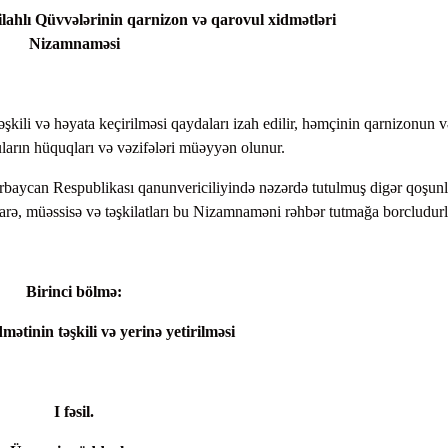
lahlı Qüvvələrinin qarnizon və qarovul xidmətləri
Nizamnaməsi
ili və həyata keçirilməsi qaydaları izah edilir, həmçinin qarnizonun və
uların hüquqları və vəzifələri müəyyən olunur.
baycan Respublikası qanunvericiliyində nəzərdə tutulmuş digər qoşunl
idarə, müəssisə və təşkilatları bu Nizamnaməni rəhbər tutmağa borcludurl
Birinci bölmə:
ətinin təşkili və yerinə yetirilməsi
I fəsil.