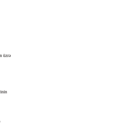
on üzrə
çinin
)