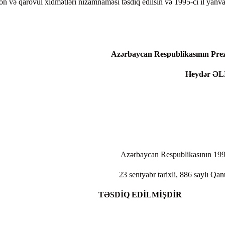
n və qarovul xidmətləri nizamnaməsi təsdiq edilsin və 1995-ci il yanva
Azərbaycan Respublikasının Prez
Heydər ƏL
Azərbaycan Respublikasının 199
23 sentyabr tarixli, 886 saylı Qan
TƏSDİQ EDİLMİŞDİR