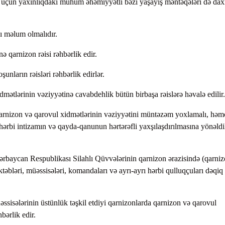
t üçün yaxınlıqdakı mühüm əhəmiyyətli bəzi yaşayış məntəqələri də daxi
ı məlum olmalıdır.
ə qarnizon rəisi rəhbərlik edir.
nların rəisləri rəhbərlik edirlər.
mətlərinin vəziyyətinə cavabdehlik bütün birbaşa rəislərə həvalə edilir.
 qarnizon və qarovul xidmətlərinin vəziyyətini müntəzəm yoxlamalı, həm
 hərbi intizamın və qayda-qanunun hərtərəfli yaxşılaşdırılmasına yönəldi
zərbaycan Respublikası Silahlı Qüvvələrinin qarnizon ərazisində (qarni
ktəbləri, müəssisələri, komandaları və ayrı-ayrı hərbi qulluqçuları dəqiq
əssisələrinin üstünlük təşkil etdiyi qarnizonlarda qarnizon və qarovul
ərlik edir.