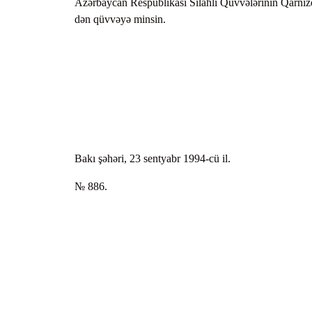
Azərbaycan Respublikası Silahlı Qüvvələrinin Qarnizo
dən qüvvəyə minsin.
Bakı şəhəri, 23 sentyabr 1994-cü il.
№ 886.