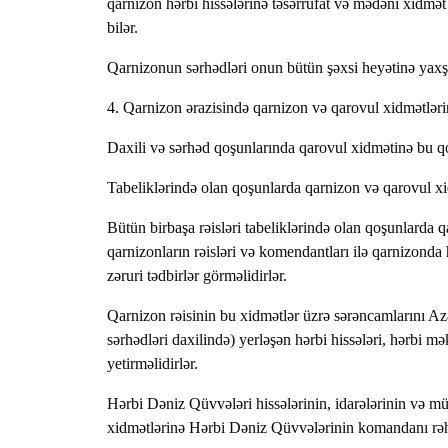
qarnizon hərbi hissələrinə təsərrüfat və mədəni xidmə
bilər.
Qarnizonun sərhədləri onun bütün şəxsi heyətinə yaxş
4. Qarnizon ərazisində qarnizon və qarovul xidmətlərin
Daxili və sərhəd qoşunlarında qarovul xidmətinə bu qoşu
Tabeliklərində olan qoşunlarda qarnizon və qarovul xid
Bütün birbaşa rəisləri tabeliklərində olan qoşunlarda
qarnizonların rəisləri və komendantları ilə qarnizonda
zəruri tədbirlər görməlidirlər.
Qarnizon rəisinin bu xidmətlər üzrə sərəncamlarını A
sərhədləri daxilində) yerləşən hərbi hissələri, hərbi mə
yetirməlidirlər.
Hərbi Dəniz Qüvvələri hissələrinin, idarələrinin və mü
xidmətlərinə Hərbi Dəniz Qüvvələrinin komandanı rəhb