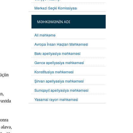
Mərkəzi Seçki Komissiyası
MƏHKƏMƏNİN ADI
Ali məhkəmə
Avropa İnsan Haqları Məhkəməsi
Bakı apellyasiya məhkəməsi
Gəncə apellyasiya məhkəməsi
Konstitusiya məhkəməsi
 üçün
Şirvan apellyasiya məhkəməsi
Sumqayıt apellyasiya məhkəməsi
in,
Yasamal rayon məhkəməsi
vaxtda
sonra
 əlavə,