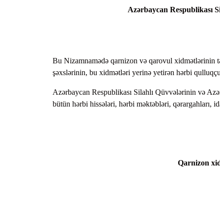
Azərbaycan Respublikası Si
Bu Nizamnamədə qarnizon və qarovul xidmətlərinin təşk
şəxslərinin, bu xidmətləri yerinə yetirən hərbi qulluqç
Azərbaycan Respublikası Silahlı Qüvvələrinin və Azər
bütün hərbi hissələri, hərbi məktəbləri, qərargahları, 
Qarnizon xidm