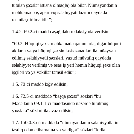
tutulan şəxslər istisna olmaqla) ola bilər. Nümayəndənin
məhkəmədə iş aparmaq səlahiyyəti lazımi qaydada
rəsmiləşdirilməlidir.”;
1.4.2. 69.2-ci maddə aşağıdakı redaksiyada verilsin:
“69.2. Hüquqi şəxsi məhkəmədə qanunlarla, digər hüquqi
aktlarla və ya hüquqi şəxsin təsis sənədləri ilə müəyyən
edilmiş səlahiyyətli şəxsləri, yaxud müvafiq qaydada
səlahiyyət verilmiş və əsas iş yeri həmin hüquqi şəxs olan
işçiləri və ya vəkillər təmsil edir.”;
1.5. 70-ci maddə ləğv edilsin;
1.6. 72.5-ci maddədə “başqa şəxsə” sözləri “bu
Məcəllənin 69.1-1-ci maddəsində nəzərdə tutulmuş
şəxslərə” sözləri ilə əvəz edilsin;
1.7. 150.0.3-cü maddədə “nümayəndənin səlahiyyətlərini
təsdiq edən etibarnamə və ya digər” sözləri “iddia