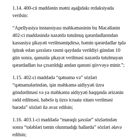
1.14. 400-cü maddənin mətni aşağıdakı redaksiyada
verilsin:
“Apellyasiya instansiyası məhkəməsinin bu Məcəllənin
402-ci maddəsində nəzərdə tutulmuş qərardadlarından
kassasiya şikayəti verilməmişdirsə, həmin qərardadlar işdə
iştirak edən şəxslərə rəsmi qaydada verildiyi gündən 10
gün sonra, qanunla şikayət verilməsi nəzərdə tutulmayan
qərardadları isə çıxarıldığı andan qanuni qüvvəyə minir.”;
1.15. 402-ci maddədə “qətnamə və” sözləri
“qətnamələrindən, işin məhkəmə aidiyyəti üzrə
göndərilməsi və ya məhkəmə aidiyyəti haqqında ərizənin
rədd edilməsi, habelə iş üzrə icraata xitam verilməsi
barədə” sözləri ilə əvəz edilsin;
1.16. 403.1-ci maddədə “maraqlı şəxslər” sözlərindən
sonra “tələbləri təmin olunmadığı hallarda” sözləri əlavə
edilsin;