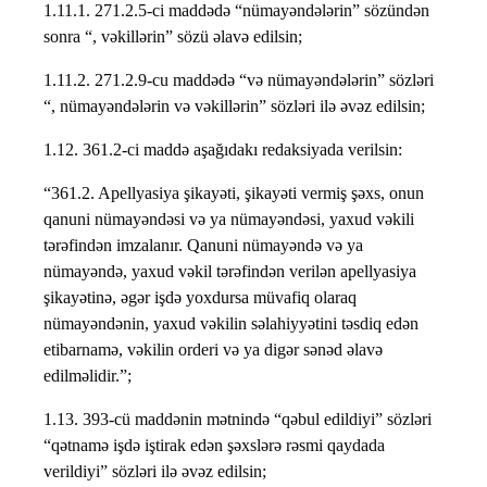
1.11.1. 271.2.5-ci maddədə “nümayəndələrin” sözündən
sonra “, vəkillərin” sözü əlavə edilsin;
1.11.2. 271.2.9-cu maddədə “və nümayəndələrin” sözləri
“, nümayəndələrin və vəkillərin” sözləri ilə əvəz edilsin;
1.12. 361.2-ci maddə aşağıdakı redaksiyada verilsin:
“361.2. Apellyasiya şikayəti, şikayəti vermiş şəxs, onun
qanuni nümayəndəsi və ya nümayəndəsi, yaxud vəkili
tərəfindən imzalanır. Qanuni nümayəndə və ya
nümayəndə, yaxud vəkil tərəfindən verilən apellyasiya
şikayətinə, əgər işdə yoxdursa müvafiq olaraq
nümayəndənin, yaxud vəkilin səlahiyyətini təsdiq edən
etibarnamə, vəkilin orderi və ya digər sənəd əlavə
edilməlidir.”;
1.13. 393-cü maddənin mətnində “qəbul edildiyi” sözləri
“qətnamə işdə iştirak edən şəxslərə rəsmi qaydada
verildiyi” sözləri ilə əvəz edilsin;