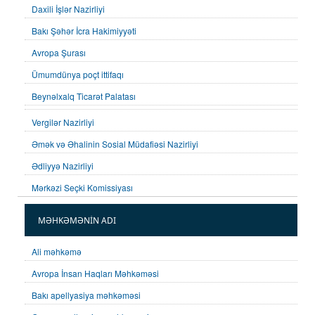
Daxili İşlər Nazirliyi
Bakı Şəhər İcra Hakimiyyəti
Avropa Şurası
Ümumdünya poçt ittifaqı
Beynəlxalq Ticarət Palatası
Vergilər Nazirliyi
Əmək və Əhalinin Sosial Müdafiəsi Nazirliyi
Ədliyyə Nazirliyi
Mərkəzi Seçki Komissiyası
MƏHKƏMƏNİN ADI
Ali məhkəmə
Avropa İnsan Haqları Məhkəməsi
Bakı apellyasiya məhkəməsi