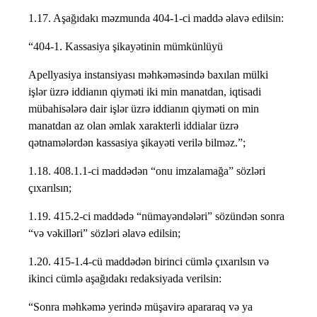
1.17. Aşağıdakı məzmunda 404-1-ci maddə əlavə edilsin:
“404-1. Kassasiya şikayətinin mümkünlüyü
Apellyasiya instansiyası məhkəməsində baxılan mülki
işlər üzrə iddianın qiyməti iki min manatdan, iqtisadi
mübahisələrə dair işlər üzrə iddianın qiyməti on min
manatdan az olan əmlak xarakterli iddialar üzrə
qətnamələrdən kassasiya şikayəti verilə bilməz.”;
1.18. 408.1.1-ci maddədən “onu imzalamağa” sözləri
çıxarılsın;
1.19. 415.2-ci maddədə “nümayəndələri” sözündən sonra
“və vəkilləri” sözləri əlavə edilsin;
1.20. 415-1.4-cü maddədən birinci cümlə çıxarılsın və
ikinci cümlə aşağıdakı redaksiyada verilsin:
“Sonra məhkəmə yerində müşavirə apararaq və ya