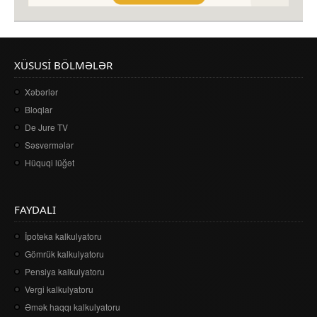
XÜSUSI BÖLMƏLƏR
Xəbərlər
Bloqlar
De Jure TV
Səsvermələr
Hüquqi lüğət
FAYDALI
İpoteka kalkulyatoru
Gömrük kalkulyatoru
Pensiya kalkulyatoru
Vergi kalkulyatoru
Əmək haqqı kalkulyatoru