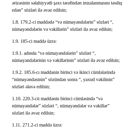
ərizəsinin səlahiyyətli şəxs tərəfindən imzalanmasını təsdiq
edən” sözləri ilə əvəz edilsin;
1.8. 179.2-ci maddədə “və nümayəndələrin” sözləri “,
nümayəndələrin və vəkillərin” sözləri ilə əvəz edilsin;
1.9. 185-ci maddə üzrə:
1.9.1. adında “və nümayəndələrin” sözləri “,
nümayəndələrinin və vəkillərinin” sözləri ilə əvəz edilsin;
1.9.2. 185.6-cı maddənin birinci və ikinci cümlələrində
“nümayəndəsinin” sözündən sonra “, yaxud vəkilinin”
sözləri əlavə edilsin;
1.10. 220.3-cü maddənin birinci cümləsində “və
nümayəndələr” sözləri “, nümayəndələr və vəkillər”
sözləri ilə əvəz edilsin;
1.11. 271.2-ci maddə üzrə: