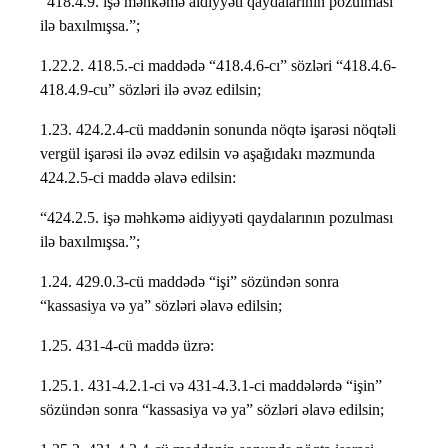
“418.4.9. işə məhkəmə aidiyyəti qaydalarının pozulması
ilə baxılmışsa.”;
1.22.2. 418.5.-ci maddədə “418.4.6-cı” sözləri “418.4.6-
418.4.9-cu” sözləri ilə əvəz edilsin;
1.23. 424.2.4-cü maddənin sonunda nöqtə işarəsi nöqtəli
vergül işarəsi ilə əvəz edilsin və aşağıdakı məzmunda
424.2.5-ci maddə əlavə edilsin:
“424.2.5. işə məhkəmə aidiyyəti qaydalarının pozulması
ilə baxılmışsa.”;
1.24. 429.0.3-cü maddədə “işi” sözündən sonra
“kassasiya və ya” sözləri əlavə edilsin;
1.25. 431-4-cü maddə üzrə:
1.25.1. 431-4.2.1-ci və 431-4.3.1-ci maddələrdə “işin”
sözündən sonra “kassasiya və ya” sözləri əlavə edilsin;