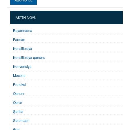
AKTIN NÖVÜ
Bəyannamə
Fərman
Konstitusiya
Konstitusiya qanunu
Konvensiya
Məcəllə
Protokol
Qanun
Qərar
Şərtlər
Sərəncam
Əmr