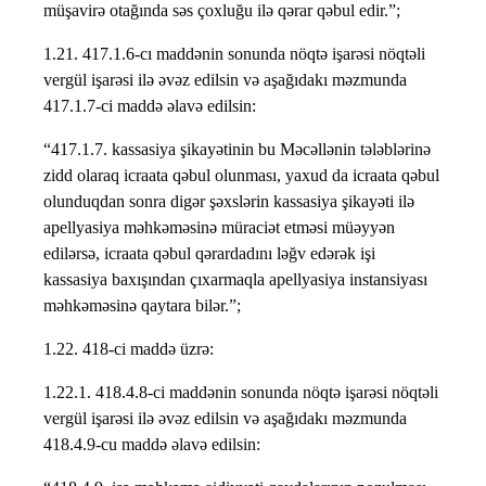
müşavirə otağında səs çoxluğu ilə qərar qəbul edir.”;
1.21. 417.1.6-cı maddənin sonunda nöqtə işarəsi nöqtəli
vergül işarəsi ilə əvəz edilsin və aşağıdakı məzmunda
417.1.7-ci maddə əlavə edilsin:
“417.1.7. kassasiya şikayətinin bu Məcəllənin tələblərinə
zidd olaraq icraata qəbul olunması, yaxud da icraata qəbul
olunduqdan sonra digər şəxslərin kassasiya şikayəti ilə
apellyasiya məhkəməsinə müraciət etməsi müəyyən
edilərsə, icraata qəbul qərardadını ləğv edərək işi
kassasiya baxışından çıxarmaqla apellyasiya instansiyası
məhkəməsinə qaytara bilər.”;
1.22. 418-ci maddə üzrə:
1.22.1. 418.4.8-ci maddənin sonunda nöqtə işarəsi nöqtəli
vergül işarəsi ilə əvəz edilsin və aşağıdakı məzmunda
418.4.9-cu maddə əlavə edilsin: