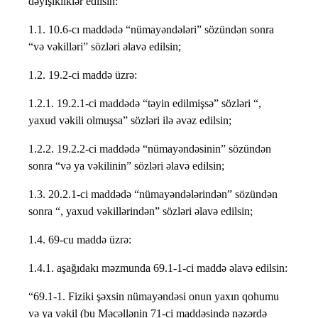
dəyişikliklər edilsin:
1.1. 10.6-cı maddədə “nümayəndələri” sözündən sonra
“və vəkilləri” sözləri əlavə edilsin;
1.2. 19.2-ci maddə üzrə:
1.2.1. 19.2.1-ci maddədə “təyin edilmişsə” sözləri “,
yaxud vəkili olmuşsa” sözləri ilə əvəz edilsin;
1.2.2. 19.2.2-ci maddədə “nümayəndəsinin” sözündən
sonra “və ya vəkilinin” sözləri əlavə edilsin;
1.3. 20.2.1-ci maddədə “nümayəndələrindən” sözündən
sonra “, yaxud vəkillərindən” sözləri əlavə edilsin;
1.4. 69-cu maddə üzrə:
1.4.1. aşağıdakı məzmunda 69.1-1-ci maddə əlavə edilsin:
“69.1-1. Fiziki şəxsin nümayəndəsi onun yaxın qohumu
və ya vəkil (bu Məcəllənin 71-ci maddəsində nəzərdə