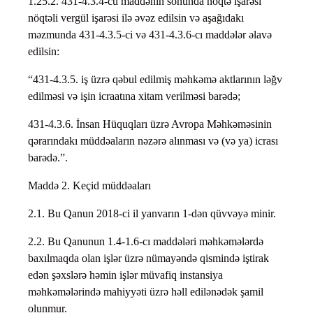
1.25.2. 431-4.3.4-cü maddənin sonunda nöqtə işarəsi
nöqtəli vergül işarəsi ilə əvəz edilsin və aşağıdakı
məzmunda 431-4.3.5-ci və 431-4.3.6-cı maddələr əlavə
edilsin:
“431-4.3.5. iş üzrə qəbul edilmiş məhkəmə aktlarının ləğv
edilməsi və işin icraatına xitam verilməsi barədə;
431-4.3.6. İnsan Hüquqları üzrə Avropa Məhkəməsinin
qərarındakı müddəaların nəzərə alınması və (və ya) icrası
barədə.”.
Maddə 2. Keçid müddəaları
2.1. Bu Qanun 2018-ci il yanvarın 1-dən qüvvəyə minir.
2.2. Bu Qanunun 1.4-1.6-cı maddələri məhkəmələrdə
baxılmaqda olan işlər üzrə nümayəndə qismində iştirak
edən şəxslərə həmin işlər müvafiq instansiya
məhkəmələrində mahiyyəti üzrə həll edilənədək şamil
olunmur.