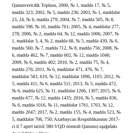
Qanunvericilik Toplusu, 2000, № 1, maddə 17, № 5,
maddə 323; 2002, № 5, maddə 236; 2003, № 1, maddələr
23, 24, № 6, maddə 279; 2004, № 7, maddə 505, № 8,
maddə 598, № 10, maddə 761; 2005, № 4, maddələr 277,
278; 2006, № 2, maddə 64, № 12, maddə 1006; 2007, №
1, maddələr 3, 4, № 2, maddə 68, № 5, maddə 439, № 6,
maddə 560, № 7, maddə 712, № 8, maddə 756; 2008, №
6, maddə 462, № 7, maddə 602, № 12, maddə 1046;
2009, № 6, maddə 402; 2010, № 2, maddə 75, № 4,
maddə 276; 2011, № 6, maddələr 471, 476, № 7,
maddələr 583, 619, № 12, maddələr 1096, 1105; 2012, №
5, maddə 411, № 6, maddə 511; 2013, № 5, maddə 472,
№ 6, maddə 625, № 11, maddələr 1266, 1307; 2015, № 6,
maddə 677, № 12, maddə 1435; 2016, № 5, maddə 836,
№ 6, maddə 1016, № 11, maddələr 1761, 1763, № 12,
maddə 2047; 2017, № 2, maddə 155, № 4, maddə 523, №
5, maddələr 706, 750; Azərbaycan Respublikasının 2017-
ci il 7 aprel tarixli 580-VQD nömrəli Qanunu) aşağıdakı