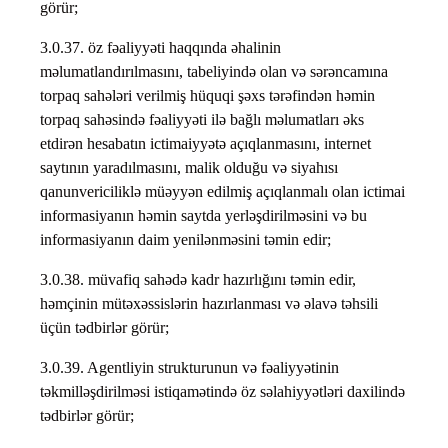
görür;
3.0.37. öz fəaliyyəti haqqında əhalinin
məlumatlandırılmasını, tabeliyində olan və sərəncamına
torpaq sahələri verilmiş hüquqi şəxs tərəfindən həmin
torpaq sahəsində fəaliyyəti ilə bağlı məlumatları əks
etdirən hesabatın ictimaiyyətə açıqlanmasını, internet
saytının yaradılmasını, malik olduğu və siyahısı
qanunvericiliklə müəyyən edilmiş açıqlanmalı olan ictimai
informasiyanın həmin saytda yerləşdirilməsini və bu
informasiyanın daim yenilənməsini təmin edir;
3.0.38. müvafiq sahədə kadr hazırlığını təmin edir,
həmçinin mütəxəssislərin hazırlanması və əlavə təhsili
üçün tədbirlər görür;
3.0.39. Agentliyin strukturunun və fəaliyyətinin
təkmilləşdirilməsi istiqamətində öz səlahiyyətləri daxilində
tədbirlər görür;