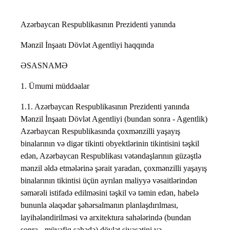
Azərbaycan Respublikasının Prezidenti yanında
Mənzil İnşaatı Dövlət Agentliyi haqqında
ƏSASNAMƏ
1. Ümumi müddəalar
1.1. Azərbaycan Respublikasının Prezidenti yanında
Mənzil İnşaatı Dövlət Agentliyi (bundan sonra - Agentlik)
Azərbaycan Respublikasında çoxmənzilli yaşayış
binalarının və digər tikinti obyektlərinin tikintisini təşkil
edən, Azərbaycan Respublikası vətəndaşlarının güzəştlə
mənzil əldə etmələrinə şərait yaradan, çoxmənzilli yaşayış
binalarının tikintisi üçün ayrılan maliyyə vəsaitlərindən
səmərəli istifadə edilməsini təşkil və təmin edən, habelə
bununla əlaqədar şəhərsalmanın planlaşdırılması,
layihələndirilməsi və arxitektura sahələrində (bundan
sonra - müvafiq sahədə) dövlət siyasətini və