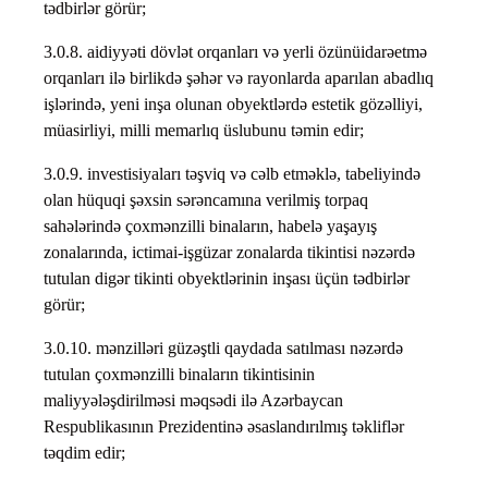
tədbirlər görür;
3.0.8. aidiyyəti dövlət orqanları və yerli özünüidarəetmə
orqanları ilə birlikdə şəhər və rayonlarda aparılan abadlıq
işlərində, yeni inşa olunan obyektlərdə estetik gözəlliyi,
müasirliyi, milli memarlıq üslubunu təmin edir;
3.0.9. investisiyaları təşviq və cəlb etməklə, tabeliyində
olan hüquqi şəxsin sərəncamına verilmiş torpaq
sahələrində çoxmənzilli binaların, habelə yaşayış
zonalarında, ictimai-işgüzar zonalarda tikintisi nəzərdə
tutulan digər tikinti obyektlərinin inşası üçün tədbirlər
görür;
3.0.10. mənzilləri güzəştli qaydada satılması nəzərdə
tutulan çoxmənzilli binaların tikintisinin
maliyyələşdirilməsi məqsədi ilə Azərbaycan
Respublikasının Prezidentinə əsaslandırılmış təkliflər
təqdim edir;