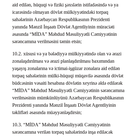
aid edilən, hüquqi və fiziki şəxslərin istifadəsində və ya
icarəsində olmayan dövlət mülkiyyətindəki torpaq
sahələrinin Azərbaycan Respublikasının Prezidenti
yanında Mənzil İnşaatı Dövlət Agentliyinin müraciəti
əsasında “MİDA” Məhdud Məsuliyyətli Cəmiyyətinin
sərəncamına verilməsini təmin etsin;
10.2. xüsusi və ya bələdiyyə mülkiyyətində olan və ərazi
zonalaşdırılması və ərazi planlaşdırılması baxımından
yaşayış zonalarına və ictimai-işgüzar zonalara aid edilən
torpaq sahələrinin mülki-hüquqi müqavilə əsasında dövlət
büdcəsinin vəsaiti hesabına dövlətin xeyrinə əldə edilərək
“MİDA” Məhdud Məsuliyyətli Cəmiyyətinin sərəncamına
verilməsinin mümkünlüyünü Azərbaycan Respublikasının
Prezidenti yanında Mənzil İnşaatı Dövlət Agentliyinin
təklifləri əsasında müəyyənləşdirsin;
10.3. “MİDA” Məhdud Məsuliyyətli Cəmiyyətinin
sərəncamına verilən torpaq sahələrində inşa ediləcək