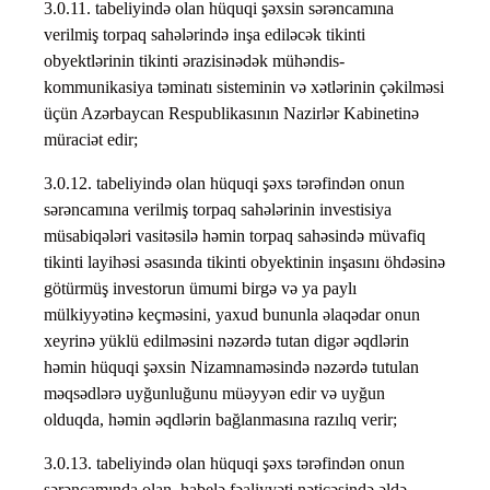
3.0.11. tabeliyində olan hüquqi şəxsin sərəncamına
verilmiş torpaq sahələrində inşa ediləcək tikinti
obyektlərinin tikinti ərazisinədək mühəndis-
kommunikasiya təminatı sisteminin və xətlərinin çəkilməsi
üçün Azərbaycan Respublikasının Nazirlər Kabinetinə
müraciət edir;
3.0.12. tabeliyində olan hüquqi şəxs tərəfindən onun
sərəncamına verilmiş torpaq sahələrinin investisiya
müsabiqələri vasitəsilə həmin torpaq sahəsində müvafiq
tikinti layihəsi əsasında tikinti obyektinin inşasını öhdəsinə
götürmüş investorun ümumi birgə və ya paylı
mülkiyyətinə keçməsini, yaxud bununla əlaqədar onun
xeyrinə yüklü edilməsini nəzərdə tutan digər əqdlərin
həmin hüquqi şəxsin Nizamnaməsində nəzərdə tutulan
məqsədlərə uyğunluğunu müəyyən edir və uyğun
olduqda, həmin əqdlərin bağlanmasına razılıq verir;
3.0.13. tabeliyində olan hüquqi şəxs tərəfindən onun
sərəncamında olan, habelə fəaliyyəti nəticəsində əldə