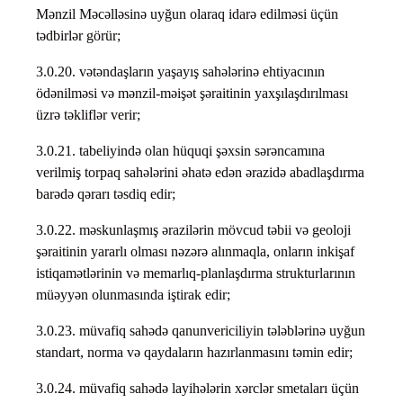
Mənzil Məcəlləsinə uyğun olaraq idarə edilməsi üçün
tədbirlər görür;
3.0.20. vətəndaşların yaşayış sahələrinə ehtiyacının
ödənilməsi və mənzil-məişət şəraitinin yaxşılaşdırılması
üzrə təkliflər verir;
3.0.21. tabeliyində olan hüquqi şəxsin sərəncamına
verilmiş torpaq sahələrini əhatə edən ərazidə abadlaşdırma
barədə qərarı təsdiq edir;
3.0.22. məskunlaşmış ərazilərin mövcud təbii və geoloji
şəraitinin yararlı olması nəzərə alınmaqla, onların inkişaf
istiqamətlərinin və memarlıq-planlaşdırma strukturlarının
müəyyən olunmasında iştirak edir;
3.0.23. müvafiq sahədə qanunvericiliyin tələblərinə uyğun
standart, norma və qaydaların hazırlanmasını təmin edir;
3.0.24. müvafiq sahədə layihələrin xərclər smetaları üçün