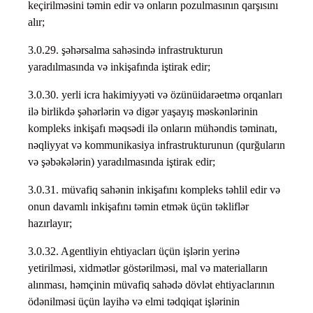
keçirilməsini təmin edir və onların pozulmasının qarşısını
alır;
3.0.29. şəhərsalma sahəsində infrastrukturun
yaradılmasında və inkişafında iştirak edir;
3.0.30. yerli icra hakimiyyəti və özünüidarəetmə orqanları
ilə birlikdə şəhərlərin və digər yaşayış məskənlərinin
kompleks inkişafı məqsədi ilə onların mühəndis təminatı,
nəqliyyat və kommunikasiya infrastrukturunun (qurğuların
və şəbəkələrin) yaradılmasında iştirak edir;
3.0.31. müvafiq sahənin inkişafını kompleks təhlil edir və
onun davamlı inkişafını təmin etmək üçün təkliflər
hazırlayır;
3.0.32. Agentliyin ehtiyacları üçün işlərin yerinə
yetirilməsi, xidmətlər göstərilməsi, mal və materialların
alınması, həmçinin müvafiq sahədə dövlət ehtiyaclarının
ödənilməsi üçün layihə və elmi tədqiqat işlərinin