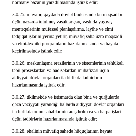
normativ bazanın yaradılmasında iştirak edir;
3.0.25. müvafiq qaydada dövlət büdcəsində bu məqsədlər
üçün nəzərdə tutulmuş vəsaitlər çərçivəsində yaşayış
məntəqələrinin müfəssəl planlaşdırma, layihə və elmi
tədqiqat işlərini yerinə yetirir, müvafiq sahə üzrə məqsədli
və elmi-texniki proqramların hazırlanmasında və həyata
keçirilməsində iştirak edir;
3.0.26. məskunlaşma ərazilərinin və sistemlərinin təhlükəli
təbii proseslərdən və hadisələrdən mühafizəsi üçün
aidiyyəti dövlət orqanları ilə birlikdə tədbirlərin
hazırlanmasında iştirak edir;
3.0.27. tikilməkdə və istismarda olan bina və qurğularda
qəza vəziyyəti yarandığı hallarda aidiyyəti dövlət orqanları
ilə birlikdə onun səbəblərinin araşdırılması və bərpa işləri
üçün tədbirlərin hazırlanmasında iştirak edir;
3.0.28. əhalinin müvafiq sahədə hüquqlarının həyata