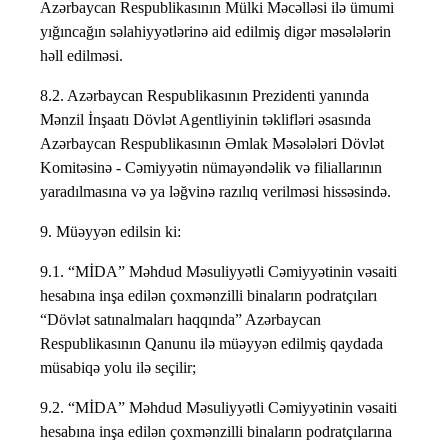
Azərbaycan Respublikasının Mülki Məcəlləsi ilə ümumi
yığıncağın səlahiyyətlərinə aid edilmiş digər məsələlərin
həll edilməsi.
8.2. Azərbaycan Respublikasının Prezidenti yanında
Mənzil İnşaatı Dövlət Agentliyinin təklifləri əsasında
Azərbaycan Respublikasının Əmlak Məsələləri Dövlət
Komitəsinə - Cəmiyyətin nümayəndəlik və filiallarının
yaradılmasına və ya ləğvinə razılıq verilməsi hissəsində.
9. Müəyyən edilsin ki:
9.1. “MİDA” Məhdud Məsuliyyətli Cəmiyyətinin vəsaiti
hesabına inşa edilən çoxmənzilli binaların podratçıları
“Dövlət satınalmaları haqqında” Azərbaycan
Respublikasının Qanunu ilə müəyyən edilmiş qaydada
müsabiqə yolu ilə seçilir;
9.2. “MİDA” Məhdud Məsuliyyətli Cəmiyyətinin vəsaiti
hesabına inşa edilən çoxmənzilli binaların podratçılarına