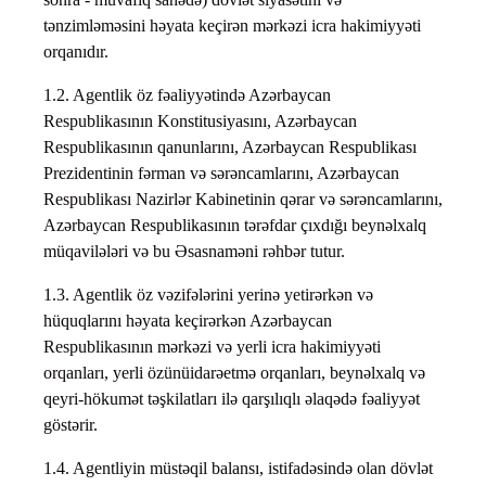
tənzimləməsini həyata keçirən mərkəzi icra hakimiyyəti
orqanıdır.
1.2. Agentlik öz fəaliyyətində Azərbaycan
Respublikasının Konstitusiyasını, Azərbaycan
Respublikasının qanunlarını, Azərbaycan Respublikası
Prezidentinin fərman və sərəncamlarını, Azərbaycan
Respublikası Nazirlər Kabinetinin qərar və sərəncamlarını,
Azərbaycan Respublikasının tərəfdar çıxdığı beynəlxalq
müqavilələri və bu Əsasnaməni rəhbər tutur.
1.3. Agentlik öz vəzifələrini yerinə yetirərkən və
hüquqlarını həyata keçirərkən Azərbaycan
Respublikasının mərkəzi və yerli icra hakimiyyəti
orqanları, yerli özünüidarəetmə orqanları, beynəlxalq və
qeyri-hökumət təşkilatları ilə qarşılıqlı əlaqədə fəaliyyət
göstərir.
1.4. Agentliyin müstəqil balansı, istifadəsində olan dövlət