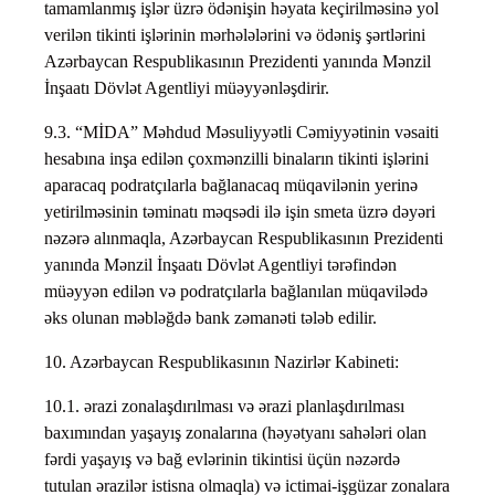
tamamlanmış işlər üzrə ödənişin həyata keçirilməsinə yol
verilən tikinti işlərinin mərhələlərini və ödəniş şərtlərini
Azərbaycan Respublikasının Prezidenti yanında Mənzil
İnşaatı Dövlət Agentliyi müəyyənləşdirir.
9.3. “MİDA” Məhdud Məsuliyyətli Cəmiyyətinin vəsaiti
hesabına inşa edilən çoxmənzilli binaların tikinti işlərini
aparacaq podratçılarla bağlanacaq müqavilənin yerinə
yetirilməsinin təminatı məqsədi ilə işin smeta üzrə dəyəri
nəzərə alınmaqla, Azərbaycan Respublikasının Prezidenti
yanında Mənzil İnşaatı Dövlət Agentliyi tərəfindən
müəyyən edilən və podratçılarla bağlanılan müqavilədə
əks olunan məbləğdə bank zəmanəti tələb edilir.
10. Azərbaycan Respublikasının Nazirlər Kabineti:
10.1. ərazi zonalaşdırılması və ərazi planlaşdırılması
baxımından yaşayış zonalarına (həyətyanı sahələri olan
fərdi yaşayış və bağ evlərinin tikintisi üçün nəzərdə
tutulan ərazilər istisna olmaqla) və ictimai-işgüzar zonalara