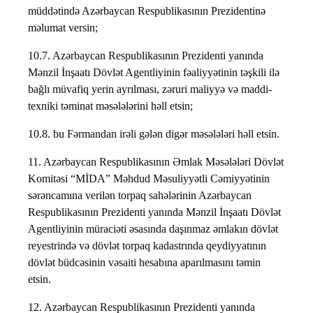
müddətində Azərbaycan Respublikasının Prezidentinə
məlumat versin;
10.7. Azərbaycan Respublikasının Prezidenti yanında
Mənzil İnşaatı Dövlət Agentliyinin fəaliyyətinin təşkili ilə
bağlı müvafiq yerin ayrılması, zəruri maliyyə və maddi-
texniki təminat məsələlərini həll etsin;
10.8. bu Fərmandan irəli gələn digər məsələləri həll etsin.
11. Azərbaycan Respublikasının Əmlak Məsələləri Dövlət
Komitəsi “MİDA” Məhdud Məsuliyyətli Cəmiyyətinin
sərəncamına verilən torpaq sahələrinin Azərbaycan
Respublikasının Prezidenti yanında Mənzil İnşaatı Dövlət
Agentliyinin müraciəti əsasında daşınmaz əmlakın dövlət
reyestrində və dövlət torpaq kadastrında qeydiyyatının
dövlət büdcəsinin vəsaiti hesabına aparılmasını təmin
etsin.
12. Azərbaycan Respublikasının Prezidenti yanında