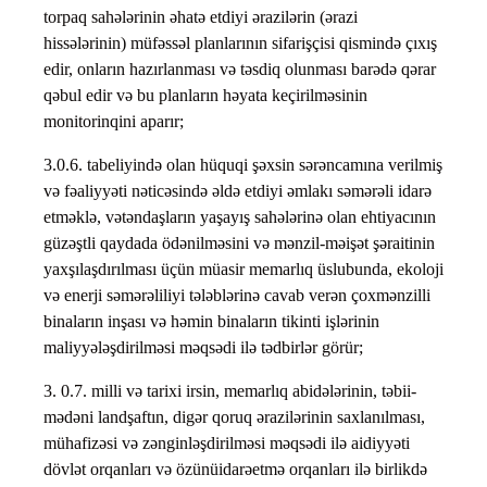
torpaq sahələrinin əhatə etdiyi ərazilərin (ərazi
hissələrinin) müfəssəl planlarının sifarişçisi qismində çıxış
edir, onların hazırlanması və təsdiq olunması barədə qərar
qəbul edir və bu planların həyata keçirilməsinin
monitorinqini aparır;
3.0.6. tabeliyində olan hüquqi şəxsin sərəncamına verilmiş
və fəaliyyəti nəticəsində əldə etdiyi əmlakı səmərəli idarə
etməklə, vətəndaşların yaşayış sahələrinə olan ehtiyacının
güzəştli qaydada ödənilməsini və mənzil-məişət şəraitinin
yaxşılaşdırılması üçün müasir memarlıq üslubunda, ekoloji
və enerji səmərəliliyi tələblərinə cavab verən çoxmənzilli
binaların inşası və həmin binaların tikinti işlərinin
maliyyələşdirilməsi məqsədi ilə tədbirlər görür;
3. 0.7. milli və tarixi irsin, memarlıq abidələrinin, təbii-
mədəni landşaftın, digər qoruq ərazilərinin saxlanılması,
mühafizəsi və zənginləşdirilməsi məqsədi ilə aidiyyəti
dövlət orqanları və özünüidarəetmə orqanları ilə birlikdə