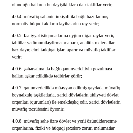
olunduğu hallarda bu dəyişikliklərə dair təkliflər verir;
4.0.4. müvafiq sahənin inkişafı ilə bağlı hazırlanmış
normativ hüquqi aktların layihələrinə rəy verir;
4.0.5. fəaliyyət istiqamətlərinə uyğun digər rəylər verir,
təhlillər və ümumiləşdirmələr aparır, analitik materiallar
hazırlayır, elmi tədqiqat işləri aparır və müvafiq təkliflər
verir;
4.0.6. şəhərsalma ilə bağlı qanunvericiliyin pozulması
halları aşkar edildikdə tədbirlər görür;
4.0.7. qanunvericiliklə müəyyən edilmiş qaydada müvafiq
beynəlxalq təşkilatlarla, xarici dövlətlərin aidiyyəti dövlət
orqanları (qurumları) ilə əməkdaşlıq edir, xarici dövlətlərin
müvafiq təcrübəsini öyrənir;
4.0.8. müvafiq sahə üzrə dövlət və yerli özünüidarəetmə
orqanlarına, fiziki və hüquqi şəxslərə zəruri məlumatlar