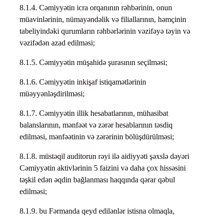
8.1.4. Cəmiyyətin icra orqanının rəhbərinin, onun
müavinlərinin, nümayəndəlik və filiallarının, həmçinin
tabeliyindəki qurumların rəhbərlərinin vəzifəyə təyin və
vəzifədən azad edilməsi;
8.1.5. Cəmiyyətin müşahidə şurasının seçilməsi;
8.1.6. Cəmiyyətin inkişaf istiqamətlərinin
müəyyənləşdirilməsi;
8.1.7. Cəmiyyətin illik hesabatlarının, mühasibat
balanslarının, mənfəət və zərər hesablarının təsdiq
edilməsi, mənfəətinin və zərərinin bölüşdürülməsi;
8.1.8. müstəqil auditorun rəyi ilə aidiyyəti şəxslə dəyəri
Cəmiyyətin aktivlərinin 5 faizini və daha çox hissəsini
təşkil edən əqdin bağlanması haqqında qərar qəbul
edilməsi;
8.1.9. bu Fərmanda qeyd edilənlər istisna olmaqla,