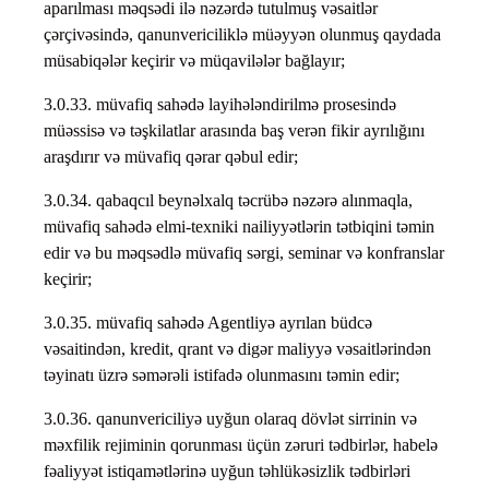
aparılması məqsədi ilə nəzərdə tutulmuş vəsaitlər
çərçivəsində, qanunvericiliklə müəyyən olunmuş qaydada
müsabiqələr keçirir və müqavilələr bağlayır;
3.0.33. müvafiq sahədə layihələndirilmə prosesində
müəssisə və təşkilatlar arasında baş verən fikir ayrılığını
araşdırır və müvafiq qərar qəbul edir;
3.0.34. qabaqcıl beynəlxalq təcrübə nəzərə alınmaqla,
müvafiq sahədə elmi-texniki nailiyyətlərin tətbiqini təmin
edir və bu məqsədlə müvafiq sərgi, seminar və konfranslar
keçirir;
3.0.35. müvafiq sahədə Agentliyə ayrılan büdcə
vəsaitindən, kredit, qrant və digər maliyyə vəsaitlərindən
təyinatı üzrə səmərəli istifadə olunmasını təmin edir;
3.0.36. qanunvericiliyə uyğun olaraq dövlət sirrinin və
məxfilik rejiminin qorunması üçün zəruri tədbirlər, habelə
fəaliyyət istiqamətlərinə uyğun təhlükəsizlik tədbirləri