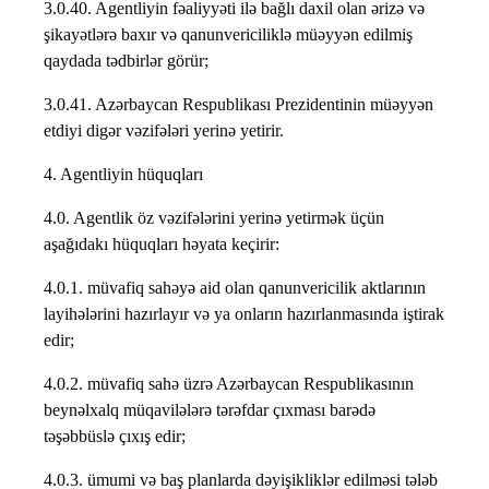
3.0.40. Agentliyin fəaliyyəti ilə bağlı daxil olan ərizə və
şikayətlərə baxır və qanunvericiliklə müəyyən edilmiş
qaydada tədbirlər görür;
3.0.41. Azərbaycan Respublikası Prezidentinin müəyyən
etdiyi digər vəzifələri yerinə yetirir.
4. Agentliyin hüquqları
4.0. Agentlik öz vəzifələrini yerinə yetirmək üçün
aşağıdakı hüquqları həyata keçirir:
4.0.1. müvafiq sahəyə aid olan qanunvericilik aktlarının
layihələrini hazırlayır və ya onların hazırlanmasında iştirak
edir;
4.0.2. müvafiq sahə üzrə Azərbaycan Respublikasının
beynəlxalq müqavilələrə tərəfdar çıxması barədə
təşəbbüslə çıxış edir;
4.0.3. ümumi və baş planlarda dəyişikliklər edilməsi tələb