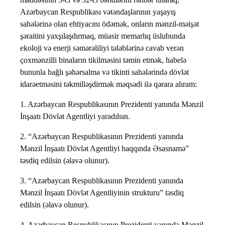
Azərbaycan Respublikası vətəndaşlarının yaşayış
sahələrinə olan ehtiyacını ödəmək, onların mənzil-məişət
şəraitini yaxşılaşdırmaq, müasir memarlıq üslubunda
ekoloji və enerji səmərəliliyi tələblərinə cavab verən
çoxmənzilli binaların tikilməsini təmin etmək, habelə
bununla bağlı şəhərsalma və tikinti sahələrində dövlət
idarəetməsini təkmilləşdirmək məqsədi ilə qərara alıram:
1. Azərbaycan Respublikasının Prezidenti yanında Mənzil
İnşaatı Dövlət Agentliyi yaradılsın.
2. “Azərbaycan Respublikasının Prezidenti yanında
Mənzil İnşaatı Dövlət Agentliyi haqqında Əsasnamə”
təsdiq edilsin (əlavə olunur).
3. “Azərbaycan Respublikasının Prezidenti yanında
Mənzil İnşaatı Dövlət Agentliyinin strukturu” təsdiq
edilsin (əlavə olunur).
4. Azərbaycan Respublikasının Prezidenti yanında Mənzil