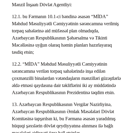
Mənzil İnşaatı Dövlət Agentliyi:
12.1. bu Fərmanın 10.1-ci bəndinə əsasən “MİDA”
Məhdud Məsuliyyətli Cəmiyyətinin sərəncamına verilmiş
torpaq sahələrinə aid müfəssəl plan olmadıqda,
Azərbaycan Respublikasının Şəhərsalma və Tikinti
Məcəlləsinə uyğun olaraq həmin planları hazırlayaraq
təsdiq etsin;
12.2. “MİDA” Məhdud Məsuliyyətli Cəmiyyətinin
sərəncamına verilən torpaq sahələrində inşa edilən
çoxmənzilli binalardan vətəndaşların mənzilləri güzəştlərlə
əldə etməsi qaydasına dair təkliflərini iki ay müddətində
Azərbaycan Respublikasının Prezidentinə təqdim etsin.
13. Azərbaycan Respublikasının Vergilər Nazirliyinə,
Azərbaycan Respublikasının Əmlak Məsələləri Dövlət
Komitəsinə tapşırılsın ki, bu Fərmana əsasən yaradılmış
hüquqi şəxslərin dövlət qeydiyyatına alınması ilə bağlı
məsələləri aidiyyəti üzrə həll etsinlər.