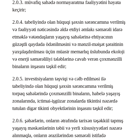
2.0.3. müvafiq sahədə normayaratma fəaliyyətini həyata
keçirir;
2.0.4. tabeliyində olan hüquqi şəxsin sərəncamına verilmiş
və fəaliyyəti nəticəsində əldə etdiyi əmlakı səmərəli idarə
etməklə vətəndaşların yaşayış sahələrinə ehtiyacının
güzəştli qaydada ödənilməsini və mənzil-məişət şəraitinin
yaxşılaşdırılması üçün müasir memarlıq üslubunda ekoloji
və enerji səmərəliliyi tələblərinə cavab verən çoxmənzilli
binaların inşasını təşkil edir;
2.0.5. investisiyaların təşviqi və cəlb edilməsi ilə
tabeliyində olan hüquqi şəxsin sərəncamına verilmiş
torpaq sahələrində çoxmənzilli binaların, habelə yaşayış
zonalarında, ictimai-işgüzar zonalarda tikintisi nəzərdə
tutulan digər tikinti obyektlərinin inşasını təşkil edir;
2.0.6. şəhərlərin, onların ətrafında tarixən təşəkkül tapmış
yaşayış məskənlərinin təbii və yerli xüsusiyyətləri nəzərə
alınmaqla, onların ərazilərindən səmərəli istifadə