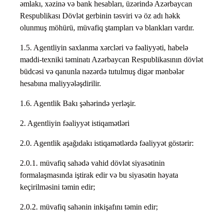
əmlakı, xəzinə və bank hesabları, üzərində Azərbaycan
Respublikası Dövlət gerbinin təsviri və öz adı həkk
olunmuş möhürü, müvafiq ştampları və blankları vardır.
1.5. Agentliyin saxlanma xərcləri və fəaliyyəti, habelə
maddi-texniki təminatı Azərbaycan Respublikasının dövlət
büdcəsi və qanunla nəzərdə tutulmuş digər mənbələr
hesabına maliyyələşdirilir.
1.6. Agentlik Bakı şəhərində yerləşir.
2. Agentliyin fəaliyyət istiqamətləri
2.0. Agentlik aşağıdakı istiqamətlərdə fəaliyyət göstərir:
2.0.1. müvafiq sahədə vahid dövlət siyasətinin
formalaşmasında iştirak edir və bu siyasətin həyata
keçirilməsini təmin edir;
2.0.2. müvafiq sahənin inkişafını təmin edir;