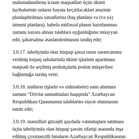
məlumatlandırma icraatı məqsədləri üçün tikinti
layihələrinin onların həyata keçiriləcəkləri ərazinin
planlaşdırılması sənədlərinə (baş planlara və (və ya)
ümumi planlara), habelə müfəssəl planın hazırlanması
zamanı nəzərə alınan tələblərə uyğunluğunu müəyyən
edir, şəhərsalma əsaslandırılmasını təsdiq edir;
3.0.17. tabeliyində olan hüquqi şəxsə onun sərəncamına
verilmiş torpaq sahələrində tikinti işlərinin aparılması
məqsədi ilə seçilmiş podratçılarla podrat müqaviləsi
bağlamağa razılıq verir;
3.0.18. malların (işlərin və xidmətlərin) satın alınması
zamanı “Dövlət satınalmaları haqqında” Azərbaycan
Respublikası Qanununun tələblərinə riayət olunmasını
təmin edir;
3.0.19. mənzilləri güzəştli qaydada vətəndaşlara satılması
üçün tabeliyində olan hüquqi şəxsin sifarişi əsasında inşa
edilmiş çoxmənzilli binaların Azərbaycan Respublikasının