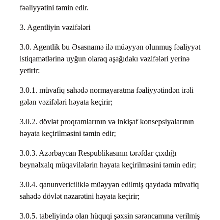
fəaliyyətini təmin edir.
3. Agentliyin vəzifələri
3.0. Agentlik bu Əsasnamə ilə müəyyən olunmuş fəaliyyət
istiqamətlərinə uyğun olaraq aşağıdakı vəzifələri yerinə
yetirir:
3.0.1. müvafiq sahədə normayaratma fəaliyyətindən irəli
gələn vəzifələri həyata keçirir;
3.0.2. dövlət proqramlarının və inkişaf konsepsiyalarının
həyata keçirilməsini təmin edir;
3.0.3. Azərbaycan Respublikasının tərəfdar çıxdığı
beynəlxalq müqavilələrin həyata keçirilməsini təmin edir;
3.0.4. qanunvericiliklə müəyyən edilmiş qaydada müvafiq
sahədə dövlət nəzarətini həyata keçirir;
3.0.5. tabeliyində olan hüquqi şəxsin sərəncamına verilmiş