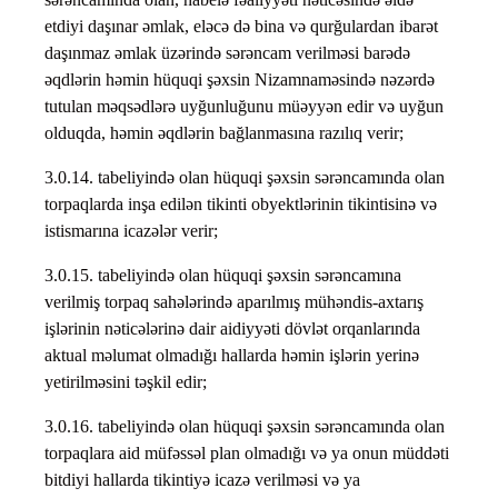
etdiyi daşınar əmlak, eləcə də bina və qurğulardan ibarət
daşınmaz əmlak üzərində sərəncam verilməsi barədə
əqdlərin həmin hüquqi şəxsin Nizamnaməsində nəzərdə
tutulan məqsədlərə uyğunluğunu müəyyən edir və uyğun
olduqda, həmin əqdlərin bağlanmasına razılıq verir;
3.0.14. tabeliyində olan hüquqi şəxsin sərəncamında olan
torpaqlarda inşa edilən tikinti obyektlərinin tikintisinə və
istismarına icazələr verir;
3.0.15. tabeliyində olan hüquqi şəxsin sərəncamına
verilmiş torpaq sahələrində aparılmış mühəndis-axtarış
işlərinin nəticələrinə dair aidiyyəti dövlət orqanlarında
aktual məlumat olmadığı hallarda həmin işlərin yerinə
yetirilməsini təşkil edir;
3.0.16. tabeliyində olan hüquqi şəxsin sərəncamında olan
torpaqlara aid müfəssəl plan olmadığı və ya onun müddəti
bitdiyi hallarda tikintiyə icazə verilməsi və ya