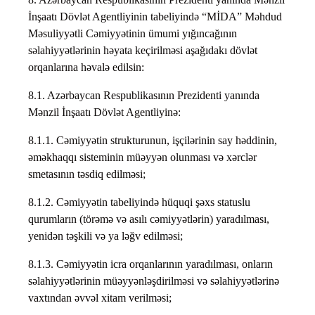
İnşaatı Dövlət Agentliyinin tabeliyində “MİDA” Məhdud
Məsuliyyətli Cəmiyyətinin ümumi yığıncağının
səlahiyyətlərinin həyata keçirilməsi aşağıdakı dövlət
orqanlarına həvalə edilsin:
8.1. Azərbaycan Respublikasının Prezidenti yanında
Mənzil İnşaatı Dövlət Agentliyinə:
8.1.1. Cəmiyyətin strukturunun, işçilərinin say həddinin,
əməkhaqqı sisteminin müəyyən olunması və xərclər
smetasının təsdiq edilməsi;
8.1.2. Cəmiyyətin tabeliyində hüquqi şəxs statuslu
qurumların (törəmə və asılı cəmiyyətlərin) yaradılması,
yenidən təşkili və ya ləğv edilməsi;
8.1.3. Cəmiyyətin icra orqanlarının yaradılması, onların
səlahiyyətlərinin müəyyənləşdirilməsi və səlahiyyətlərinə
vaxtından əvvəl xitam verilməsi;